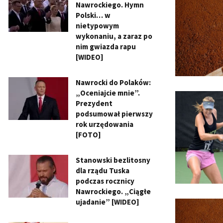
Nawrockiego. Hymn
Polski… w
nietypowym
wykonaniu, a zaraz po
nim gwiazda rapu
[WIDEO]
Nawrocki do Polaków:
„Oceniajcie mnie”.
Prezydent
podsumował pierwszy
rok urzędowania
[FOTO]
Stanowski bezlitosny
dla rządu Tuska
podczas rocznicy
Nawrockiego. „Ciągłe
ujadanie” [WIDEO]