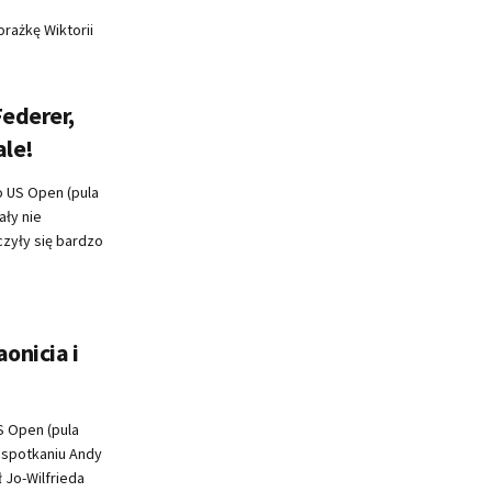
orażkę Wiktorii
Federer,
ale!
 US Open (pula
ały nie
czyły się bardzo
onicia i
 Open (pula
 spotkaniu Andy
Jo-Wilfrieda