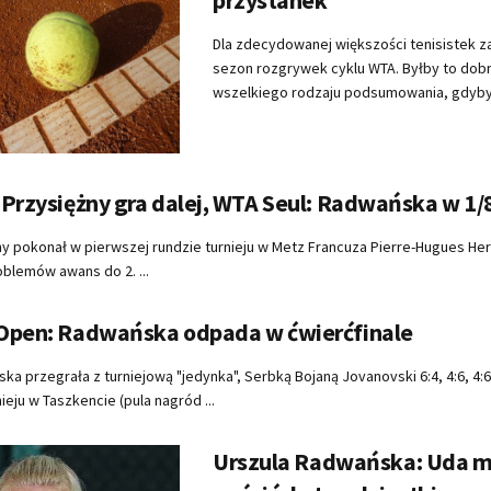
Dla zdecydowanej większości tenisistek z
sezon rozgrywek cyklu WTA. Byłby to dob
wszelkiego rodzaju podsumowania, gdyby n
Przysiężny gra dalej, WTA Seul: Radwańska w 1/8
ny pokonał w pierwszej rundzie turnieju w Metz Francuza Pierre-Hugues Herb
roblemów awans do 2. ...
Open: Radwańska odpada w ćwierćfinale
ka przegrała z turniejową "jedynka", Serbką Bojaną Jovanovski 6:4, 4:6, 4:6
nieju w Taszkencie (pula nagród ...
Urszula Radwańska: Uda mi