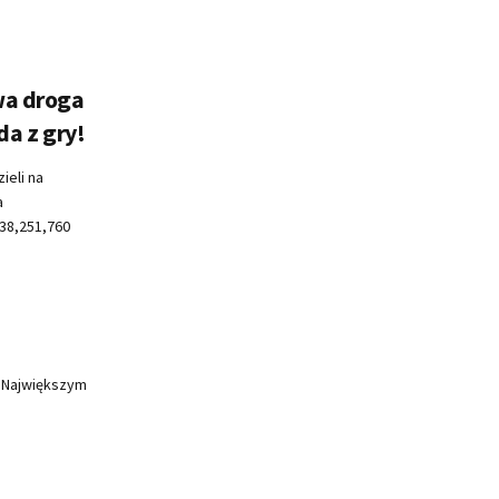
wa droga
a z gry!
ieli na
a
38,251,760
. Największym