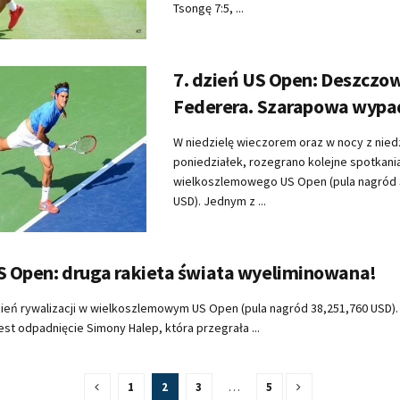
Tsongę 7:5, ...
7. dzień US Open: Deszczo
Federera. Szarapowa wypad
W niedzielę wieczorem oraz w nocy z niedz
poniedziałek, rozegrano kolejne spotkani
wielkoszlemowego US Open (pula nagród 
USD). Jednym z ...
US Open: druga rakieta świata wyeliminowana!
zień rywalizacji w wielkoszlemowym US Open (pula nagród 38,251,760 USD)
st odpadnięcie Simony Halep, która przegrała ...
1
2
3
…
5