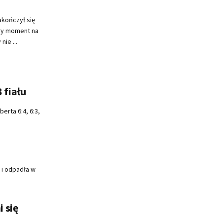
akończył się
ry moment na
ie ...
 fiału
erta 6:4, 6:3,
 i odpadła w
 się