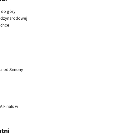
 do góry
iędzynarodowej
i chce
za od Simony
 Finals w
atni