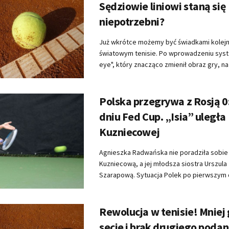
Sędziowie liniowi staną się
niepotrzebni?
Już wkrótce możemy być świadkami kolejne
światowym tenisie. Po wprowadzeniu sys
eye", który znacząco zmienił obraz gry, na .
Polska przegrywa z Rosją 0:
dniu Fed Cup. „Isia” uległa
Kuzniecowej
Agnieszka Radwańska nie poradziła sobie
Kuzniecową, a jej młodsza siostra Urszula 
Szarapową. Sytuacja Polek po pierwszym dn
Rewolucja w tenisie! Mnie
secie i brak drugiego podan