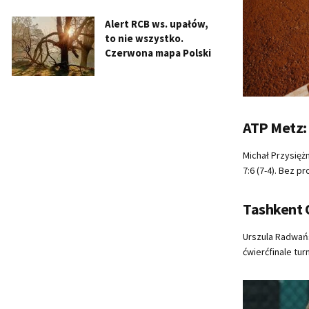
Alert RCB ws. upałów,
to nie wszystko.
Czerwona mapa Polski
ATP Metz: 
Michał Przysięż
7:6 (7-4). Bez p
Tashkent 
Urszula Radwańs
ćwierćfinale tur