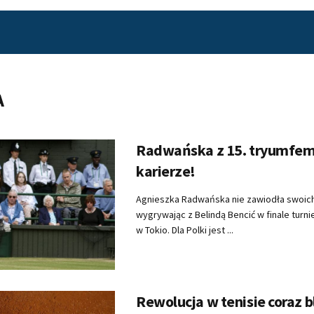
A
Radwańska z 15. tryumfe
karierze!
Agnieszka Radwańska nie zawiodła swoic
wygrywając z Belindą Bencić w finale turn
w Tokio. Dla Polki jest ...
Rewolucja w tenisie coraz bl