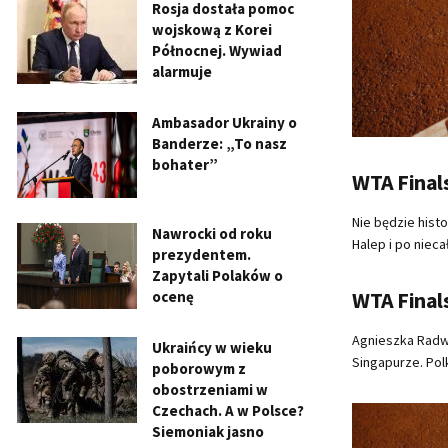
Rosja dostała pomoc
wojskową z Korei
Północnej. Wywiad
alarmuje
Ambasador Ukrainy o
Banderze: „To nasz
bohater”
WTA Final
Nie będzie hist
Nawrocki od roku
Halep i po niecał
prezydentem.
Zapytali Polaków o
WTA Final
ocenę
Agnieszka Radw
Ukraińcy w wieku
Singapurze. Polka
poborowym z
obostrzeniami w
Czechach. A w Polsce?
Siemoniak jasno