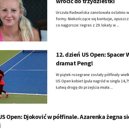
wrócić do trzydziestki
Urszula Radwańska zanotowała ostatnio 
formy. Niekończące się kontuzje, opuszcza
co najgorsze: regres z 29. lokaty w ...
12. dzień US Open: Spacer W
dramat Peng!
W piątek rozegrane zostały półfinały wi
US Open kobiet (pula nagród w singlu 14,7
Łatwą drogę do przejścia miała ...
US Open: Djoković w półfinale. Azarenka żegna si
!