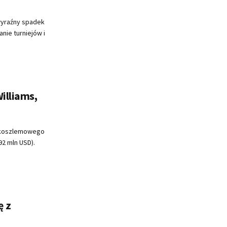
wyraźny spadek
nie turniejów i
illiams,
elkoszlemowego
92 mln USD).
ę z