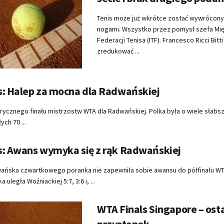
Tenis może już wkrótce zostać wywrócony
nogami. Wszystko przez pomysł szefa M
Federacji Tenisa (ITF). Francesco Ricci Bitt
zredukować ...
s: Halep za mocna dla Radwańskiej
orycznego finału mistrzostw WTA dla Radwańskiej. Polka była o wiele słabs
ych 70 ...
s: Awans wymyka się z rąk Radwańskiej
ańska czwartkowego poranka nie zapewniła sobie awansu do półfinału WTA
 uległa Woźniackiej 5:7, 3:6 i, ...
WTA Finals Singapore – ost
przystanek