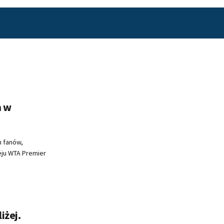
m w
h fanów,
ieju WTA Premier
iżej.