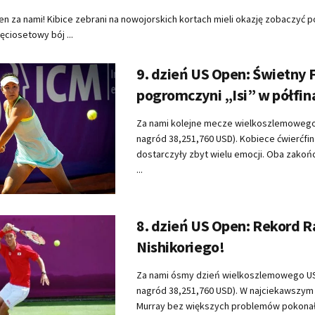
en za nami! Kibice zebrani na nowojorskich kortach mieli okazję zobaczyć p
ęciosetowy bój ...
9. dzień US Open: Świetny 
pogromczyni „Isi” w półfin
Za nami kolejne mecze wielkoszlemowego
nagród 38,251,760 USD). Kobiece ćwierćfin
dostarczyły zbyt wielu emocji. Oba zakoń
...
8. dzień US Open: Rekord Ra
Nishikoriego!
Za nami ósmy dzień wielkoszlemowego US
nagród 38,251,760 USD). W najciekawszym
Murray bez większych problemów pokonał 