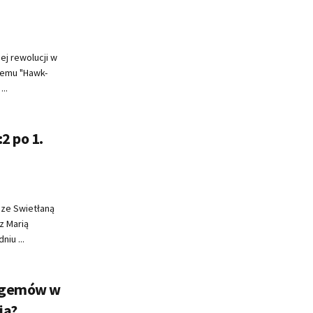
j rewolucji w
temu "Hawk-
..
2 po 1.
 ze Swietłaną
z Marią
iu ...
j gemów w
ia?