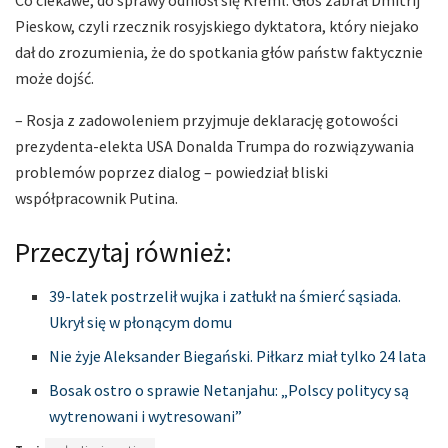
Co ciekawe, do sprawy odniósł się Kreml. Głos zabrał Dmitrij
Pieskow, czyli rzecznik rosyjskiego dyktatora, który niejako
dał do zrozumienia, że do spotkania głów państw faktycznie
może dojść.
– Rosja z zadowoleniem przyjmuje deklarację gotowości
prezydenta-elekta USA Donalda Trumpa do rozwiązywania
problemów poprzez dialog – powiedział bliski
współpracownik Putina.
Przeczytaj również:
39-latek postrzelił wujka i zatłukł na śmierć sąsiada.
Ukrył się w płonącym domu
Nie żyje Aleksander Biegański. Piłkarz miał tylko 24 lata
Bosak ostro o sprawie Netanjahu: „Polscy politycy są
wytrenowani i wytresowani”