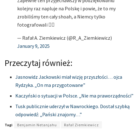
Zapewne ten przyjechawszy w podziękowaniu
kolejny raz napluje na Polskę i powie, że to my
zrobiliśmy ten cały shoah, a Niemcy tylko
fotografowali 🤦‍♂️
— Rafał A. Ziemkiewicz (@R_A_Ziemkiewicz)
January 9, 2025
Przeczytaj również:
Jasnowidz Jackowski miał wizję przyszłości… ojca
Rydzyka. „On ma przygotowane”
Kaczyński o sytuacji w Polsce. „Nie ma praworządności”
Tusk publicznie uderzył w Nawrockiego. Dostał szybką
odpowiedź: „Pański znajomy…”
Tagi
Benjamin Netanjahu
Rafał Ziemkiewicz