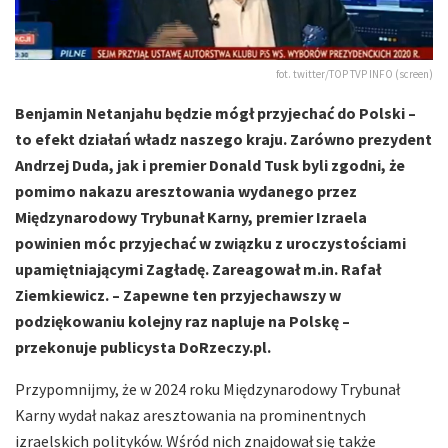
fot. twitter/TOP TVP INFO (screen)
Benjamin Netanjahu będzie mógł przyjechać do Polski –
to efekt działań władz naszego kraju. Zarówno prezydent
Andrzej Duda, jak i premier Donald Tusk byli zgodni, że
pomimo nakazu aresztowania wydanego przez
Międzynarodowy Trybunał Karny, premier Izraela
powinien móc przyjechać w związku z uroczystościami
upamiętniającymi Zagładę. Zareagował m.in. Rafał
Ziemkiewicz. – Zapewne ten przyjechawszy w
podziękowaniu kolejny raz napluje na Polskę –
przekonuje publicysta DoRzeczy.pl.
Przypomnijmy, że w 2024 roku Międzynarodowy Trybunał
Karny wydał nakaz aresztowania na prominentnych
izraelskich polityków. Wśród nich znajdował się także