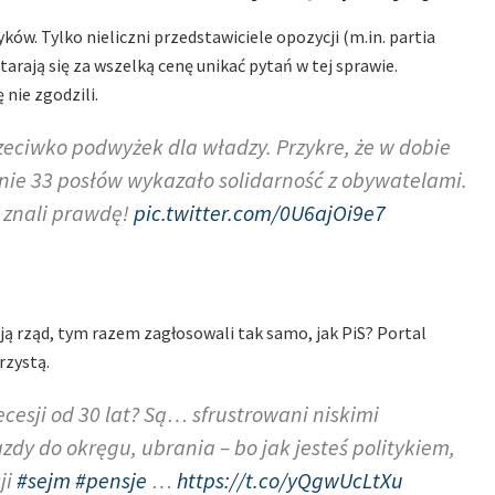
w. Tylko nieliczni przedstawiciele opozycji (m.in. partia
arają się za wszelką cenę unikać pytań w tej sprawie.
 nie zgodzili.
rzeciwko podwyżek dla władzy. Przykre, że w dobie
ynie 33 posłów wykazało solidarność z obywatelami.
e znali prawdę!
pic.twitter.com/0U6ajOi9e7
ują rząd, tym razem zagłosowali tak samo, jak PiS? Portal
rzystą.
cesji od 30 lat? Są… sfrustrowani niskimi
zdy do okręgu, ubrania – bo jak jesteś politykiem,
ji
#sejm
#pensje
…
https://t.co/yQgwUcLtXu