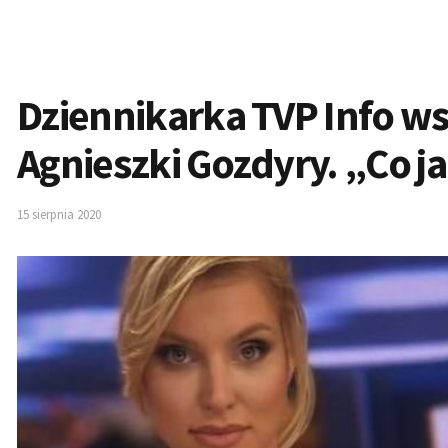
Dziennikarka TVP Info w
Agnieszki Gozdyry. „Co j
15 sierpnia 2020