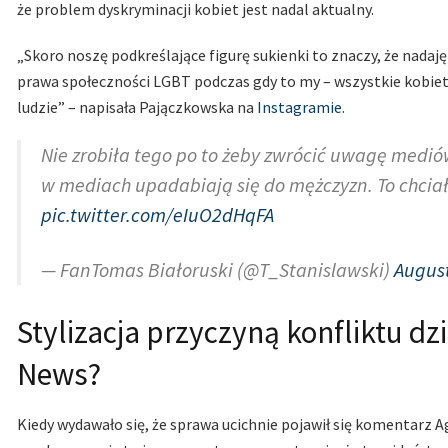
że problem dyskryminacji kobiet jest nadal aktualny.
„Skoro noszę podkreślające figurę sukienki to znaczy, że nadaję 
prawa społeczności LGBT podczas gdy to my – wszystkie kobiety
ludzie” – napisała Pajączkowska na
Instagramie
.
Nie zrobiła tego po to żeby zwrócić uwagę mediów 
w mediach upadabiają się do mężczyzn. To chciał
pic.twitter.com/eIuO2dHqFA
— FanTomas Białoruski (@T_Stanislawski)
August
Stylizacja przyczyną konfliktu dz
News?
Kiedy wydawało się, że sprawa ucichnie pojawił się komentarz A