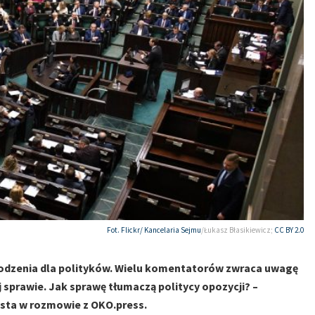
Fot. Flickr/
Kancelaria Sejmu
/Łukasz Błasikiewicz;
CC BY 2.0
dzenia dla polityków. Wielu komentatorów zwraca uwagę
sprawie. Jak sprawę tłumaczą politycy opozycji? –
ysta w rozmowie z OKO.press.