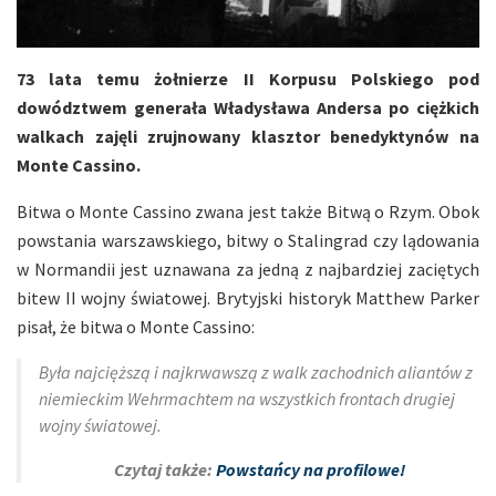
73 lata temu żołnierze II Korpusu Polskiego pod
dowództwem generała Władysława Andersa po ciężkich
walkach zajęli zrujnowany klasztor benedyktynów na
Monte Cassino.
Bitwa o Monte Cassino zwana jest także Bitwą o Rzym. Obok
powstania warszawskiego, bitwy o Stalingrad czy lądowania
w Normandii jest uznawana za jedną z najbardziej zaciętych
bitew II wojny światowej. Brytyjski historyk Matthew Parker
pisał, że bitwa o Monte Cassino:
Była najcięższą i najkrwawszą z walk zachodnich aliantów z
niemieckim Wehrmachtem na wszystkich frontach drugiej
wojny światowej.
Czytaj także:
Powstańcy na profilowe!