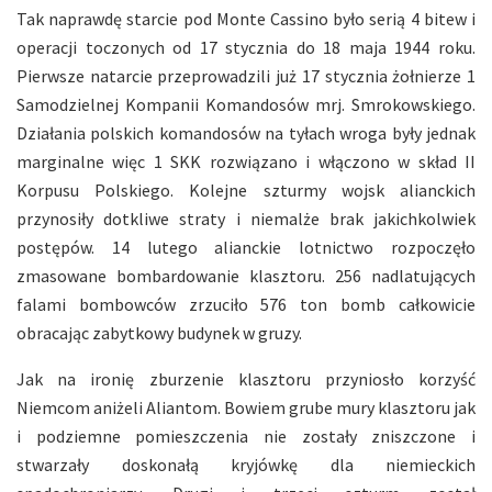
Tak naprawdę starcie pod Monte Cassino było serią 4 bitew i
operacji toczonych od 17 stycznia do 18 maja 1944 roku.
Pierwsze natarcie przeprowadzili już 17 stycznia żołnierze 1
Samodzielnej Kompanii Komandosów mrj. Smrokowskiego.
Działania polskich komandosów na tyłach wroga były jednak
marginalne więc 1 SKK rozwiązano i włączono w skład II
Korpusu Polskiego. Kolejne szturmy wojsk alianckich
przynosiły dotkliwe straty i niemalże brak jakichkolwiek
postępów. 14 lutego alianckie lotnictwo rozpoczęło
zmasowane bombardowanie klasztoru. 256 nadlatujących
falami bombowców zrzuciło 576 ton bomb całkowicie
obracając zabytkowy budynek w gruzy.
Jak na ironię zburzenie klasztoru przyniosło korzyść
Niemcom aniżeli Aliantom. Bowiem grube mury klasztoru jak
i podziemne pomieszczenia nie zostały zniszczone i
stwarzały doskonałą kryjówkę dla niemieckich