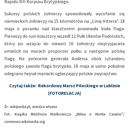
Rapido XIII Korpusu Brytyjskiego.
Sukcesy polskich żołnierzy spowodowały wycofanie się
niemieckich żołnierzy na 15 kilometrów na „Linię Hitlera”. 18
maja o poranku nad klasztorem powiewała biała flaga.
Pierwszy do ruin klasztory wszedł 12 Pułk Ułanów Podolskich,
który po wzięciu do niewoli 16 żołnierzy nieprzyjaciela
umieścił na murach proporzec pułku a następnie polską
flagę. Na polecenie generała Andersa obok sztandaru
polskiego zawisła flaga brytyjska. 18 maja w samo południe
odegrano hejnał mariacki ogłaszający polskie zwycięstwo.
Czytaj także: Rekordowy Marsz Pileckiego w Lublinie
[FOTORELACJA]
Źr.: wikipedia.pl, wiedza własna
Fot.: Książka Melchiora Wańkowicza „Bitwa o Monte Cassino”/
commons.wikimedia.org