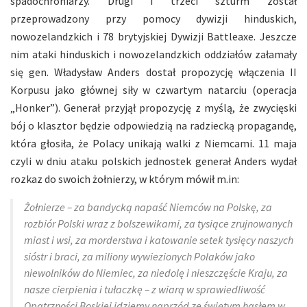
spadochroniarzy. Drugi i trzeci szturm został
przeprowadzony przy pomocy dywizji hinduskich,
nowozelandzkich i 78 brytyjskiej Dywizji Battleaxe. Jeszcze
nim ataki hinduskich i nowozelandzkich oddziałów załamały
się gen. Władysław Anders dostał propozycję włączenia II
Korpusu jako głównej siły w czwartym natarciu (operacja
„Honker”). Generał przyjął propozycję z myślą, że zwycięski
bój o klasztor będzie odpowiedzią na radziecką propagandę,
która głosiła, że Polacy unikają walki z Niemcami. 11 maja
czyli w dniu ataku polskich jednostek generał Anders wydał
rozkaz do swoich żołnierzy, w którym mówił m.in:
Żołnierze – za bandycką napaść Niemców na Polskę, za
rozbiór Polski wraz z bolszewikami, za tysiące zrujnowanych
miast i wsi, za morderstwa i katowanie setek tysięcy naszych
sióstr i braci, za miliony wywiezionych Polaków jako
niewolników do Niemiec, za niedolę i nieszczęście Kraju, za
nasze cierpienia i tułaczkę – z wiarą w sprawiedliwość
Opatrzności Boskiej idziemy naprzód ze świętym hasłem w