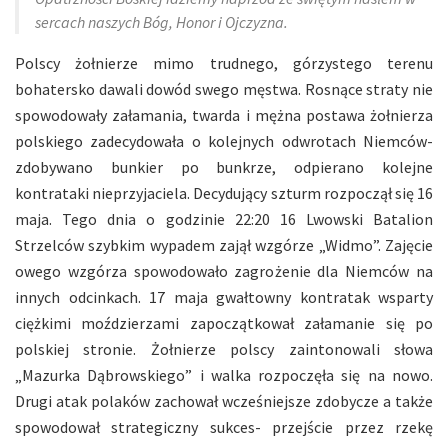
sercach naszych Bóg, Honor i Ojczyzna.
Polscy żołnierze mimo trudnego, górzystego terenu
bohatersko dawali dowód swego męstwa. Rosnące straty nie
spowodowały załamania, twarda i mężna postawa żołnierza
polskiego zadecydowała o kolejnych odwrotach Niemców-
zdobywano bunkier po bunkrze, odpierano kolejne
kontrataki nieprzyjaciela. Decydujący szturm rozpoczął się 16
maja. Tego dnia o godzinie 22:20 16 Lwowski Batalion
Strzelców szybkim wypadem zajął wzgórze „Widmo”. Zajęcie
owego wzgórza spowodowało zagrożenie dla Niemców na
innych odcinkach. 17 maja gwałtowny kontratak wsparty
ciężkimi moździerzami zapoczątkował załamanie się po
polskiej stronie. Żołnierze polscy zaintonowali słowa
„Mazurka Dąbrowskiego” i walka rozpoczęła się na nowo.
Drugi atak polaków zachował wcześniejsze zdobycze a także
spowodował strategiczny sukces- przejście przez rzekę