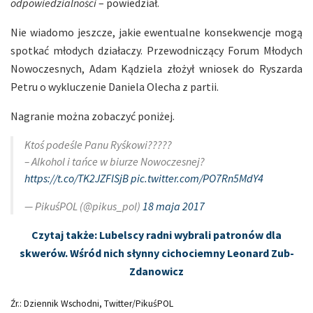
odpowiedzialności
– powiedział.
Nie wiadomo jeszcze, jakie ewentualne konsekwencje mogą
spotkać młodych działaczy. Przewodniczący Forum Młodych
Nowoczesnych, Adam Kądziela złożył wniosek do Ryszarda
Petru o wykluczenie Daniela Olecha z partii.
Nagranie można zobaczyć poniżej.
Ktoś podeśle Panu Ryśkowi?????
– Alkohol i tańce w biurze Nowoczesnej?
https://t.co/TK2JZFlSjB
pic.twitter.com/PO7Rn5MdY4
— PikuśPOL (@pikus_pol)
18 maja 2017
Czytaj także: Lubelscy radni wybrali patronów dla
skwerów. Wśród nich słynny cichociemny Leonard Zub-
Zdanowicz
Źr.: Dziennik Wschodni, Twitter/PikuśPOL