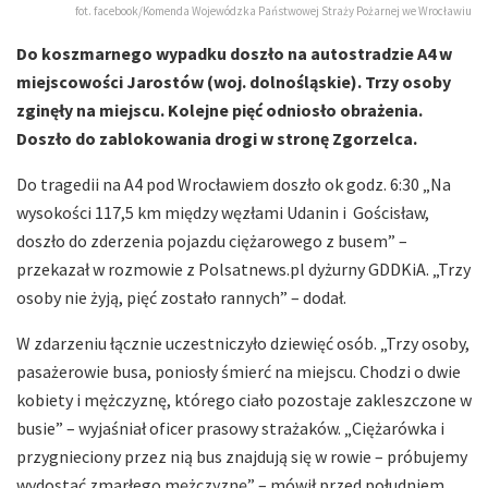
fot. facebook/Komenda Wojewódzka Państwowej Straży Pożarnej we Wrocławiu
Do koszmarnego wypadku doszło na autostradzie A4 w
miejscowości Jarostów (woj. dolnośląskie). Trzy osoby
zginęły na miejscu. Kolejne pięć odniosło obrażenia.
Doszło do zablokowania drogi w stronę Zgorzelca.
Do tragedii na A4 pod Wrocławiem doszło ok godz. 6:30 „Na
wysokości 117,5 km między węzłami Udanin i Gościsław,
doszło do zderzenia pojazdu ciężarowego z busem” –
przekazał w rozmowie z Polsatnews.pl dyżurny GDDKiA. „Trzy
osoby nie żyją, pięć zostało rannych” – dodał.
W zdarzeniu łącznie uczestniczyło dziewięć osób. „Trzy osoby,
pasażerowie busa, poniosły śmierć na miejscu. Chodzi o dwie
kobiety i mężczyznę, którego ciało pozostaje zakleszczone w
busie” – wyjaśniał oficer prasowy strażaków. „Ciężarówka i
przygnieciony przez nią bus znajdują się w rowie – próbujemy
wydostać zmarłego mężczyznę” – mówił przed południem