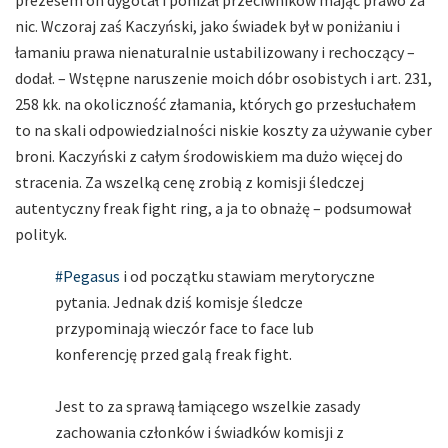
prezesem on dygotał i poniżał przeciwników mając prawo za
nic. Wczoraj zaś Kaczyński, jako świadek był w poniżaniu i
łamaniu prawa nienaturalnie ustabilizowany i rechoczący –
dodał. – Wstępne naruszenie moich dóbr osobistych i art. 231,
258 kk. na okoliczność złamania, których go przesłuchałem
to na skali odpowiedzialności niskie koszty za używanie cyber
broni. Kaczyński z całym środowiskiem ma dużo więcej do
stracenia. Za wszelką cenę zrobią z komisji śledczej
autentyczny freak fight ring, a ja to obnażę – podsumował
polityk.
#Pegasus
i od początku stawiam merytoryczne
pytania. Jednak dziś komisje śledcze
przypominają wieczór face to face lub
konferencję przed galą freak fight.
Jest to za sprawą łamiącego wszelkie zasady
zachowania członków i świadków komisji z