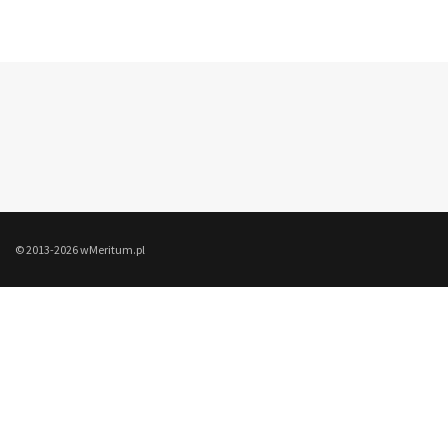
© 2013-2026 wMeritum.pl