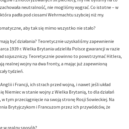
zachowała neutralność, nie mogliśmy wygrać. Co istotne – w
 która padła pod ciosami Wehrmachtu szybciej niż my.
omatyczne, aby tak się mimo wszystko nie stało?
o mają być działania? Teoretycznie uzyskaliśmy zapewnienie
a 1939 r. Wielka Brytania udzieliła Polsce gwarancji w razie
układ sojuszniczy. Teoretycznie powinno to powstrzymać Hitlera,
zają realnej wojny na dwa fronty, a mając już zapewnioną
ały tydzień.
lii i Francji, ich strach przed wojną, i nawet jeśli układ
ę Niemiec w stanie wojny z Wielka Brytanią, to dla działań
, w tym przeciągnięcie na swoją stronę Rosji Sowieckiej. Na
enia Brytyjczykom i Francuzom przez ich przywódców, że
ce w realny sposób?