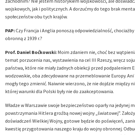
zachodnim? Nie jestem historykiem wojskowości, ale doświadcze
wojskowych, jak i politycznych. A dorzućmy do tego brak men
społeczeństw obu tych krajów.
PAP:
Czy Francja i Anglia ponoszą odpowiedzialność, chociażb
obronną z 1939 r.?
Prof. Daniel Boćkowski:
Moim zdaniem nie, choć bez wątpienia
temat porzucenia nas, wystawienia na cel III Rzeszy, wręcz soju
państwa, które nie miały żadnych obiekcji przed podpaleniem Eu
wodzowskie, oba zdecydowane na przemeblowanie Europy. Ani W
mogły tego zmienić. Naiwnie wierzono, że nie dojdzie między n
której warunki dla Polski były nie do zaakceptowania.
Władze w Warszawie swoje bezpieczeństwo oparły na jedynej moż
powstrzymania Hitlera groźbą nowej wojny „światowej”. Założył
doświadczeń Wielkiej Wojny, gotowe będzie do poświęceń, za
kwestię przygotowania naszego kraju do wojny obronnej. Odbu