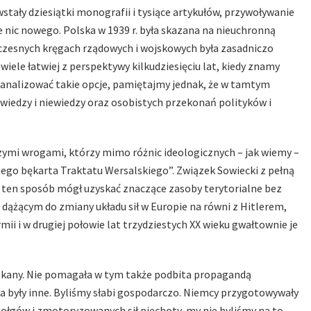
tały dziesiątki monografii i tysiące artykułów, przywoływanie
ie nic nowego. Polska w 1939 r. była skazana na nieuchronną
wczesnych kręgach rządowych i wojskowych była zasadniczo
iele łatwiej z perspektywy kilkudziesięciu lat, kiedy znamy
i, analizować takie opcje, pamiętajmy jednak, że w tamtym
wiedzy i niewiedzy oraz osobistych przekonań polityków i
ymi wrogami, którzy mimo różnic ideologicznych – jak wiemy –
nego bękarta Traktatu Wersalskiego”. Związek Sowiecki z pełną
w ten sposób mógł uzyskać znaczące zasoby terytorialne bez
dążącym do zmiany układu sił w Europie na równi z Hitlerem,
ii i w drugiej połowie lat trzydziestych XX wieku gwałtownie je
ż utkany. Nie pomagała w tym także podbita propagandą
ia były inne. Byliśmy słabi gospodarczo. Niemcy przygotowywały
ołgów i zmotoryzowanych sił piechoty, my nie byliśmy na to