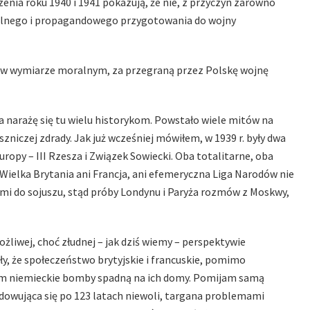
nia roku 1940 i 1941 pokazują, że nie, z przyczyn zarówno
talnego i propagandowego przygotowania do wojny
y w wymiarze moralnym, za przegraną przez Polskę wojnę
 narażę się tu wielu historykom. Powstało wiele mitów na
szniczej zdrady. Jak już wcześniej mówiłem, w 1939 r. były dwa
ropy – III Rzesza i Związek Sowiecki. Oba totalitarne, oba
ielka Brytania ani Francja, ani efemeryczna Liga Narodów nie
imi do sojuszu, stąd próby Londynu i Paryża rozmów z Moskwy,
liwej, choć złudnej – jak dziś wiemy – perspektywie
y, że społeczeństwo brytyjskie i francuskie, pomimo
nim niemieckie bomby spadną na ich domy. Pomijam samą
dowująca się po 123 latach niewoli, targana problemami