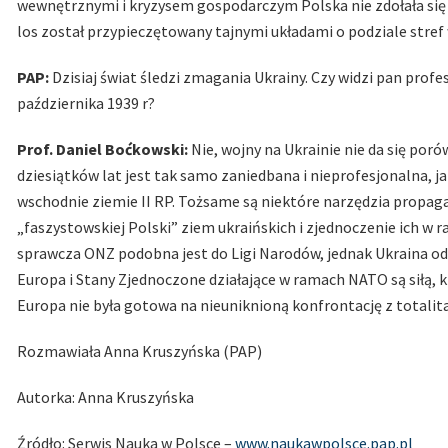
wewnętrznymi i kryzysem gospodarczym Polska nie zdołała się d
los został przypieczętowany tajnymi układami o podziale stref
PAP:
Dzisiaj świat śledzi zmagania Ukrainy. Czy widzi pan prof
października 1939 r?
Prof. Daniel Boćkowski:
Nie, wojny na Ukrainie nie da się por
dziesiątków lat jest tak samo zaniedbana i nieprofesjonalna, j
wschodnie ziemie II RP. Tożsame są niektóre narzędzia propag
„faszystowskiej Polski” ziem ukraińskich i zjednoczenie ich w
sprawcza ONZ podobna jest do Ligi Narodów, jednak Ukraina od
Europa i Stany Zjednoczone działające w ramach NATO są siłą, k
Europa nie była gotowa na nieuniknioną konfrontację z totalita
Rozmawiała Anna Kruszyńska (PAP)
Autorka: Anna Kruszyńska
Źródło: Serwis Nauka w Polsce –
www.naukawpolsce.pap.pl