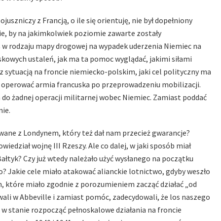
uszniczy z Francją, o ile się orientuję, nie był dopełniony
, by na jakimkolwiek poziomie zawarte zostały
oś w rodzaju mapy drogowej na wypadek uderzenia Niemiec na
skowych ustaleń, jak ma ta pomoc wyglądać, jakimi siłami
z sytuacją na froncie niemiecko-polskim, jaki cel polityczny ma
ie operować armia francuska po przeprowadzeniu mobilizacji.
a do żadnej operacji militarnej wobec Niemiec. Zamiast poddać
nie.
owane z Londynem, który też dał nam przecież gwarancje?
edział wojnę III Rzeszy. Ale co dalej, w jaki sposób miał
ałtyk? Czy już wtedy należało użyć wysłanego na początku
o? Jakie cele miało atakować alianckie lotnictwo, gdyby weszło
, które miało zgodnie z porozumieniem zacząć działać „od
owali w Abbeville i zamiast pomóc, zadecydowali, że los naszego
s w stanie rozpocząć pełnoskalowe działania na froncie