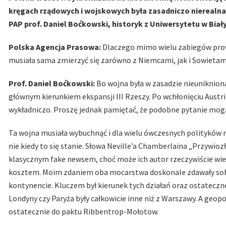
kręgach rządowych i wojskowych była zasadniczo nierealn
PAP prof. Daniel Boćkowski, historyk z Uniwersytetu w Bia
Polska Agencja Prasowa:
Dlaczego mimo wielu zabiegów prow
musiała sama zmierzyć się zarówno z Niemcami, jak i Sowietam
Prof. Daniel Boćkowski:
Bo wojna była w zasadzie nieunikniona
głównym kierunkiem ekspansji III Rzeszy. Po wchłonięciu Austri
wykładniczo. Proszę jednak pamiętać, że podobne pytanie mogą 
Ta wojna musiała wybuchnąć i dla wielu ówczesnych polityków n
nie kiedy to się stanie. Słowa Neville’a Chamberlaina „Przywi
klasycznym fake newsem, choć może ich autor rzeczywiście wie
kosztem. Moim zdaniem oba mocarstwa doskonale zdawały sobie s
kontynencie. Kluczem był kierunek tych działań oraz ostateczne
Londyny czy Paryża były całkowicie inne niż z Warszawy. A geop
ostatecznie do paktu Ribbentrop-Mołotow.