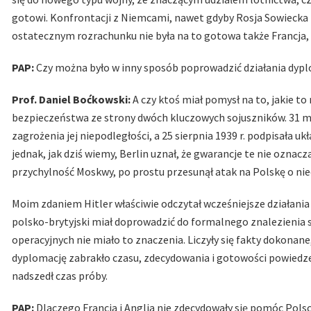
gotowi. Konfrontacji z Niemcami, nawet gdyby Rosja Sowiecka 
ostatecznym rozrachunku nie była na to gotowa także Francja,
PAP:
Czy można było w inny sposób poprowadzić działania dypl
Prof. Daniel Boćkowski:
A czy ktoś miał pomysł na to, jakie t
bezpieczeństwa ze strony dwóch kluczowych sojuszników. 31 marc
zagrożenia jej niepodległości, a 25 sierpnia 1939 r. podpisała 
jednak, jak dziś wiemy, Berlin uznał, że gwarancje te nie oznac
przychylność Moskwy, po prostu przesunął atak na Polskę o niec
Moim zdaniem Hitler właściwie odczytał wcześniejsze działania Ang
polsko-brytyjski miał doprowadzić do formalnego znalezienia si
operacyjnych nie miało to znaczenia. Liczyły się fakty dokonane
dyplomację zabrakło czasu, zdecydowania i gotowości powiedz
nadszedł czas próby.
PAP:
Dlaczego Francja i Anglia nie zdecydowały się pomóc Pols