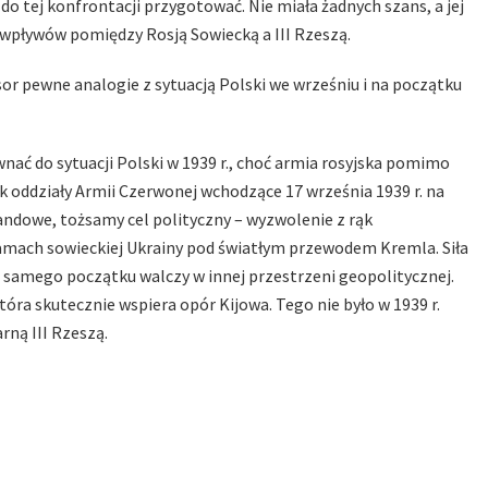
o tej konfrontacji przygotować. Nie miała żadnych szans, a jej
 wpływów pomiędzy Rosją Sowiecką a III Rzeszą.
esor pewne analogie z sytuacją Polski we wrześniu i na początku
ównać do sytuacji Polski w 1939 r., choć armia rosyjska pomimo
ak oddziały Armii Czerwonej wchodzące 17 września 1939 r. na
andowe, tożsamy cel polityczny – wyzwolenie z rąk
 ramach sowieckiej Ukrainy pod światłym przewodem Kremla. Siła
 samego początku walczy w innej przestrzeni geopolitycznej.
tóra skutecznie wspiera opór Kijowa. Tego nie było w 1939 r.
rną III Rzeszą.