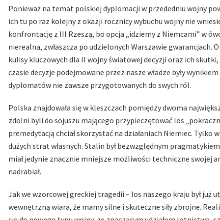
Ponieważ na temat polskiej dyplomacji w przededniu wojny pows
ich tu po raz kolejny z okazji rocznicy wybuchu wojny nie wnies
konfrontację z III Rzeszą, bo opcja „idziemy z Niemcami” w ó
nierealna, zwłaszcza po udzielonych Warszawie gwarancjach. O w
kulisy kluczowych dla II wojny światowej decyzji oraz ich skutk
czasie decyzje podejmowane przez nasze władze były wynikiem 
dyplomatów nie zawsze przygotowanych do swych ról.
Polska znajdowała się w kleszczach pomiędzy dwoma największ
zdolni byli do sojuszu mającego przypieczętować los „pokracz
premedytacją chciał skorzystać na działaniach Niemiec. Tylko 
dużych strat własnych. Stalin był bezwzględnym pragmatykiem 
miał jedynie znacznie mniejsze możliwości techniczne swojej arm
nadrabiał.
Jak we wzorcowej greckiej tragedii – los naszego kraju był ju
wewnętrzną wiara, że mamy silne i skuteczne siły zbrojne. Real
się do nowego typu wojny, ze znaczącym udziałem lotnictwa, cz