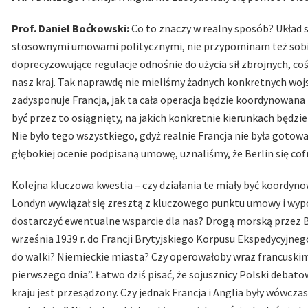
Prof. Daniel Boćkowski:
Co to znaczy w realny sposób? Układ soj
stosownymi umowami politycznymi, nie przypominam też sobie
doprecyzowujące regulacje odnośnie do użycia sił zbrojnych, c
nasz kraj. Tak naprawdę nie mieliśmy żadnych konkretnych woj
zadysponuje Francja, jak ta cała operacja będzie koordynowana 
być przez to osiągnięty, na jakich konkretnie kierunkach będz
Nie było tego wszystkiego, gdyż realnie Francja nie była gotow
głębokiej ocenie podpisaną umowę, uznaliśmy, że Berlin się cof
Kolejna kluczowa kwestia – czy działania te miały być koordyn
Londyn wywiązał się zresztą z kluczowego punktu umowy i wypowi
dostarczyć ewentualne wsparcie dla nas? Drogą morską przez B
września 1939 r. do Francji Brytyjskiego Korpusu Ekspedycyjneg
do walki? Niemieckie miasta? Czy operowałoby wraz francuskim
pierwszego dnia”. Łatwo dziś pisać, że sojusznicy Polski debat
kraju jest przesądzony. Czy jednak Francja i Anglia były wówcza