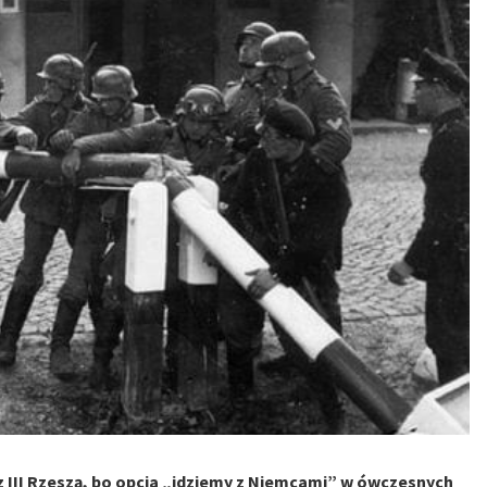
 z III Rzeszą, bo opcja „idziemy z Niemcami” w ówczesnych