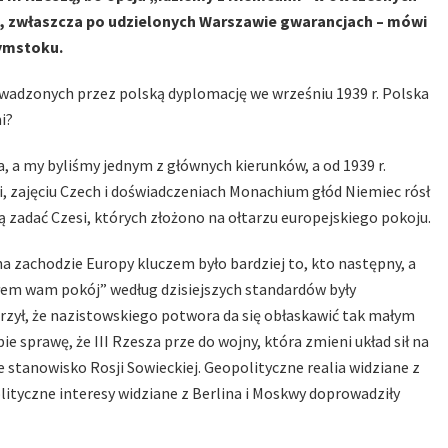
a, zwłaszcza po udzielonych Warszawie gwarancjach – mówi
łymstoku.
adzonych przez polską dyplomację we wrześniu 1939 r. Polska
i?
, a my byliśmy jednym z głównych kierunków, a od 1939 r.
i, zajęciu Czech i doświadczeniach Monachium głód Niemiec rósł
zadać Czesi, których złożono na ołtarzu europejskiego pokoju.
a zachodzie Europy kluczem było bardziej to, kto następny, a
ozłem wam pokój” według dzisiejszych standardów były
rzył, że nazistowskiego potwora da się obłaskawić tak małym
prawę, że III Rzesza prze do wojny, która zmieni układ sił na
 stanowisko Rosji Sowieckiej. Geopolityczne realia widziane z
olityczne interesy widziane z Berlina i Moskwy doprowadziły