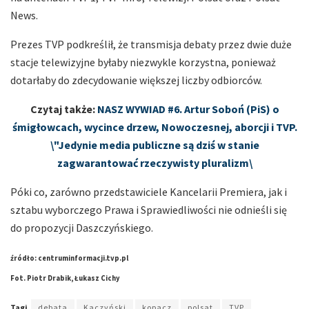
News.
Prezes TVP podkreślił, że transmisja debaty przez dwie duże
stacje telewizyjne byłaby niezwykle korzystna, ponieważ
dotarłaby do zdecydowanie większej liczby odbiorców.
Czytaj także:
NASZ WYWIAD #6. Artur Soboń (PiS) o
śmigłowcach, wycince drzew, Nowoczesnej, aborcji i TVP.
\"Jedynie media publiczne są dziś w stanie
zagwarantować rzeczywisty pluralizm\
Póki co, zarówno przedstawiciele Kancelarii Premiera, jak i
sztabu wyborczego Prawa i Sprawiedliwości nie odnieśli się
do propozycji Daszczyńskiego.
źródło: centruminformacji.tvp.pl
Fot. Piotr Drabik, Łukasz Cichy
Tagi
debata
Kaczyński
kopacz
polsat
TVP