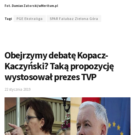
Fot. Damian Zatorski/wMeritum.pl
Tagi
PGE Ekstraliga
SPAR Falubaz Zielona Góra
Obejrzymy debatę Kopacz-
Kaczyński? Taką propozycję
wystosował prezes TVP
22 stycznia 2019