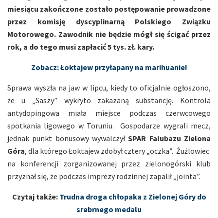
miesiącu zakończone zostało postępowanie prowadzone
przez komisję dyscyplinarną Polskiego Związku
Motorowego. Zawodnik nie będzie mógł się ścigać przez
rok, a do tego musi zapłacić 5 tys. zł. kary.
Zobacz: Łoktajew przyłapany na marihuanie!
Sprawa wyszła na jaw w lipcu, kiedy to oficjalnie ogłoszono,
że u „Saszy” wykryto zakazaną substancję. Kontrola
antydopingowa miała miejsce podczas czerwcowego
spotkania ligowego w Toruniu. Gospodarze wygrali mecz,
jednak punkt bonusowy wywalczył
SPAR Falubazu Zielona
Góra
, dla którego Łoktajew zdobył cztery „oczka”. Żużlowiec
na konferencji zorganizowanej przez zielonogórski klub
przyznał się, że podczas imprezy rodzinnej zapalił „jointa”.
Czytaj także:
Trudna droga chłopaka z Zielonej Góry do
srebrnego medalu