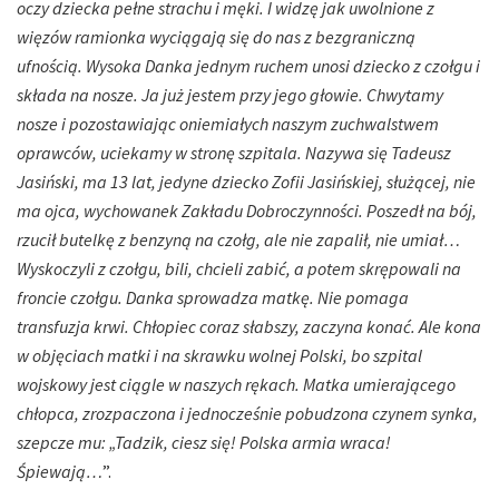
oczy dziecka pełne strachu i męki. I widzę jak uwolnione z
więzów ramionka wyciągają się do nas z bezgraniczną
ufnością. Wysoka Danka jednym ruchem unosi dziecko z czołgu i
składa na nosze. Ja już jestem przy jego głowie. Chwytamy
nosze i pozostawiając oniemiałych naszym zuchwalstwem
oprawców, uciekamy w stronę szpitala. Nazywa się Tadeusz
Jasiński, ma 13 lat, jedyne dziecko Zofii Jasińskiej, służącej, nie
ma ojca, wychowanek Zakładu Dobroczynności. Poszedł na bój,
rzucił butelkę z benzyną na czołg, ale nie zapalił, nie umiał…
Wyskoczyli z czołgu, bili, chcieli zabić, a potem skrępowali na
froncie czołgu. Danka sprowadza matkę. Nie pomaga
transfuzja krwi. Chłopiec coraz słabszy, zaczyna konać. Ale kona
w objęciach matki i na skrawku wolnej Polski, bo szpital
wojskowy jest ciągle w naszych rękach. Matka umierającego
chłopca, zrozpaczona i jednocześnie pobudzona czynem synka,
szepcze mu: „Tadzik, ciesz się! Polska armia wraca!
Śpiewają…
”.