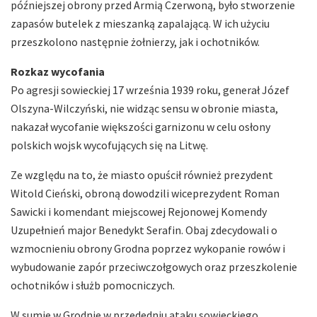
późniejszej obrony przed Armią Czerwoną, było stworzenie
zapasów butelek z mieszanką zapalającą. W ich użyciu
przeszkolono następnie żołnierzy, jak i ochotników.
Rozkaz wycofania
Po agresji sowieckiej 17 września 1939 roku, generał Józef
Olszyna-Wilczyński, nie widząc sensu w obronie miasta,
nakazał wycofanie większości garnizonu w celu osłony
polskich wojsk wycofujących się na Litwę.
Ze względu na to, że miasto opuścił również prezydent
Witold Cieński, obroną dowodzili wiceprezydent Roman
Sawicki i komendant miejscowej Rejonowej Komendy
Uzupełnień major Benedykt Serafin. Obaj zdecydowali o
wzmocnieniu obrony Grodna poprzez wykopanie rowów i
wybudowanie zapór przeciwczołgowych oraz przeszkolenie
ochotników i służb pomocniczych.
W sumie w Grodnie w przededniu ataku sowieckiego