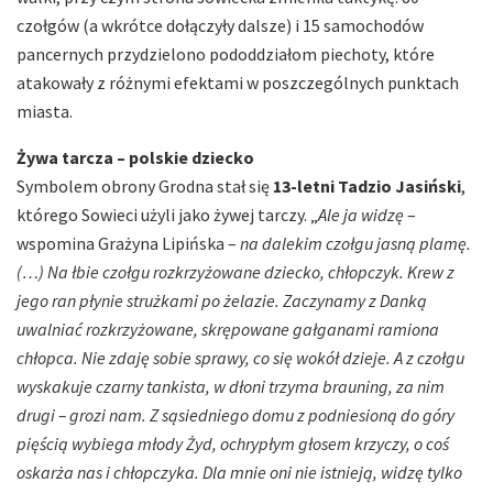
czołgów (a wkrótce dołączyły dalsze) i 15 samochodów
pancernych przydzielono pododdziałom piechoty, które
atakowały z różnymi efektami w poszczególnych punktach
miasta.
Żywa tarcza – polskie dziecko
Symbolem obrony Grodna stał się
13-letni Tadzio Jasiński
,
którego Sowieci użyli jako żywej tarczy. „
Ale ja widzę
–
wspomina Grażyna Lipińska –
na dalekim czołgu jasną plamę.
(…) Na łbie czołgu rozkrzyżowane dziecko, chłopczyk. Krew z
jego ran płynie strużkami po żelazie. Zaczynamy z Danką
uwalniać rozkrzyżowane, skrępowane gałganami ramiona
chłopca. Nie zdaję sobie sprawy, co się wokół dzieje. A z czołgu
wyskakuje czarny tankista, w dłoni trzyma brauning, za nim
drugi – grozi nam. Z sąsiedniego domu z podniesioną do góry
pięścią wybiega młody Żyd, ochrypłym głosem krzyczy, o coś
oskarża nas i chłopczyka. Dla mnie oni nie istnieją, widzę tylko