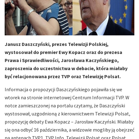
Janusz Daszczyński, prezes Telewizji Polskiej,
wystosował do premier Ewy Kopacz oraz do prezesa
Prawa i Sprawiedliwości, Jarosława Kaczyńskiego,
zaproszenia do uczestnictwa w debacie, która miałaby
być relacjonowana przez TVP oraz Telewizję Polsat.
Informacja o propozycji Daszczyńskiego pojawiła się we
wtorek na stronie internetowej Centrum Informacji TVP. W
notce zamieszczonej na portalu czytamy, że Daszczyński
wystosował, uzgodnioną z kierownictwem Telewizji Polsat,
propozycję debaty Ewa Kopacz – Jarosław Kaczyński. Miałaby
się ona odbyć 16 października, a widzowie mogliby ją obejrzeć
na antenach TVP1, TVP Info, Telewizji Polsat oraz Polsat