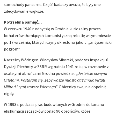
samochody pancerne. Część badaczy uważa, że były one
zdecydowanie większe.
Potrzebna pamięć…
W czerwcu 1940 r. odbył się w Grodnie kuriozalny proces
bohaterów tłumiących komunistyczną rebelię w tym mieście
po 17 września, których czyny określono jako… „antysemicki
pogrom”.
Naczelny Wódz gen. Władysław Sikorski, podczas inspekcji 6
Dywizji Piechoty w ZSRR w grudniu 1941 roku, w rozmowie z
ocalałymi obrońcami Grodna powiedział: „
Jesteście nowymi
Orlętami. Postaram się, żeby wasze miasto otrzymało Virtuti
Militari i tytuł zawsze Wiernego
”. Obietnicy swej nie dopełnił
nigdy.
W 1993 r. podczas prac budowlanych w Grodnie dokonano
ekshumacji szczątków ponad 90 obrońców, które