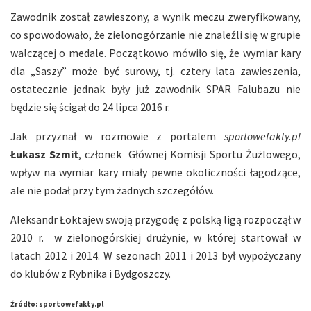
Zawodnik został zawieszony, a wynik meczu zweryfikowany,
co spowodowało, że zielonogórzanie nie znaleźli się w grupie
walczącej o medale. Początkowo mówiło się, że wymiar kary
dla „Saszy” może być surowy, tj. cztery lata zawieszenia,
ostatecznie jednak były już zawodnik SPAR Falubazu nie
będzie się ścigał do 24 lipca 2016 r.
Jak przyznał w rozmowie z portalem
sportowefakty.pl
Łukasz Szmit
, członek Głównej Komisji Sportu Żużlowego,
wpływ na wymiar kary miały pewne okoliczności łagodzące,
ale nie podał przy tym żadnych szczegółów.
Aleksandr Łoktajew swoją przygodę z polską ligą rozpoczął w
2010 r. w zielonogórskiej drużynie, w której startował w
latach 2012 i 2014. W sezonach 2011 i 2013 był wypożyczany
do klubów z Rybnika i Bydgoszczy.
Źródło: sportowefakty.pl