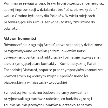
Pomimo przewagi wroga, braku broni przeciwpancernej oraz
sporej improwizacji w działaniu obrońców, pierwszy dzień
walk o Grodno był udany dla Polaków. W wielu miejscach
przeważające siły Armii Czerwonej zostały zmuszone do
odwrotu.
Aktywni komuniści
Równocześnie z agresją Armii Czerwonej podjęły działalność
przygotowywane wcześniej przez Sowietów siatki
dywersyjne, oparte na strukturach – formalnie rozwiązanej,
ale utrzymującej stare kontakty – Komunistycznej Partii
Zachodniej Białorusi, poparte przez sympatyków komunizmu
wywodzących się w dużym stopniu spośród ludności
białoruskiej, a w miastach – żydowskiej.
Sympatycy komunizmu budowali bramy powitalne i
przyjmowali agresorów z radością, co budziło zgrozę i
zdumienie miejscowych Polaków. Nierzadko ze strony