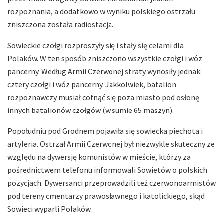
rozpoznania, a dodatkowo w wyniku polskiego ostrzału
zniszczona została radiostacja.
Sowieckie czołgi rozproszyły się i stały się celami dla
Polaków. W ten sposób zniszczono wszystkie czołgi i wóz
pancerny. Według Armii Czerwonej straty wynosiły jednak:
cztery czołgi i wóz pancerny. Jakkolwiek, batalion
rozpoznawczy musiał cofnąć się poza miasto pod osłonę
innych batalionów czołgów (w sumie 65 maszyn).
Popołudniu pod Grodnem pojawiła się sowiecka piechota i
artyleria. Ostrzał Armii Czerwonej był niezwykle skuteczny ze
względu na dywersję komunistów w mieście, którzy za
pośrednictwem telefonu informowali Sowietów o polskich
pozycjach. Dywersanci przeprowadzili też czerwonoarmistów
pod tereny cmentarzy prawosławnego i katolickiego, skąd
Sowieci wyparli Polaków.