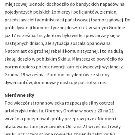
miejscowej ludności dochodziło do bandyckich napadów na
pojedynczych polskich żołnierzy i policjantów, ziemian,
przedstawicieli administracji państwowej i samorządowej. Do
prób dywersji komunistycznej doszło też w samym Grodnie
już 17 września. Incydentów było wiele i powtarzały się w
następnych dniach, ale sytuacja została opanowana.
Natomiast do groźnej rebelii komunistycznej, i to na dużą
skalę, doszło w pobliskim Skidlu. Miasteczko powróciło do
normy dopiero po interwencji karnej ekspedycji wysłanej z
Grodna 19 września. Pomimo incydentów ze strony
dywersantów, dominowały nastroje patriotyczne.
Nierówne siły
Pod wieczór strona sowiecka rozpoczęła silny ostrzał
artyleryjski miasta. Obrońcy Grodna w nocy z 20 na 21
września podejmowali próby przepraw przez Niemen i
atakowania tam przeciwnika. Od rana 21 września trwały
walki, przy czym strona sowiecka zmieniła taktykę: 80