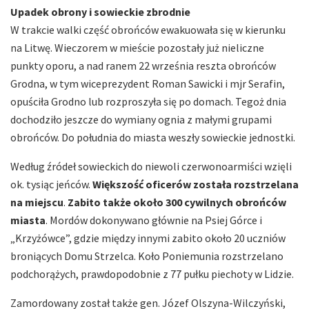
Upadek obrony i sowieckie zbrodnie
W trakcie walki część obrońców ewakuowała się w kierunku
na Litwę. Wieczorem w mieście pozostały już nieliczne
punkty oporu, a nad ranem 22 września reszta obrońców
Grodna, w tym wiceprezydent Roman Sawicki i mjr Serafin,
opuściła Grodno lub rozproszyła się po domach. Tegoż dnia
dochodziło jeszcze do wymiany ognia z małymi grupami
obrońców. Do południa do miasta weszły sowieckie jednostki.
Według źródeł sowieckich do niewoli czerwonoarmiści wzięli
ok. tysiąc jeńców.
Większość oficerów została rozstrzelana
na miejscu
.
Zabito także około 300 cywilnych obrońców
miasta
. Mordów dokonywano głównie na Psiej Górce i
„Krzyżówce”, gdzie między innymi zabito około 20 uczniów
broniących Domu Strzelca. Koło Poniemunia rozstrzelano
podchorążych, prawdopodobnie z 77 pułku piechoty w Lidzie.
Zamordowany został także gen. Józef Olszyna-Wilczyński,