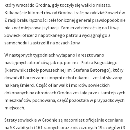
który wracał do Grodna, gdy toczyły się walki o miasto.
Kilkanaście kilometrów od Grodna trafił na oddział Sowietów.
Z racji braku łączności telefonicznej generał prawdopodobnie
nie znał miejscowej sytuacji. Zamierzał dostać się na Litwę.
Sowiecki oficer z napotkanego patrolu wyciągnął go z
samochodu i zastrzelił na oczach żony.
W następnych tygodniach wyłapano i aresztowano
następnych obrońców, jak np. por. rez. Piotra Boguckiego
(kierownik szkoły powszechnej im. Stefana Batorego), który
dowodził harcerzami i innymi ochotnikami – został skazany
na karę śmierci. Część ofiar walk i mordów sowieckich
dokonanych na obrońcach Grodna została przez tamtejszych
mieszkańców pochowana, część pozostała w przypadkowych
miejscach.
Straty sowieckie w Grodnie są natomiast oficjalnie oceniane
na 53 zabitych i 161 rannych oraz zniszczonych 19 czołgów i 3