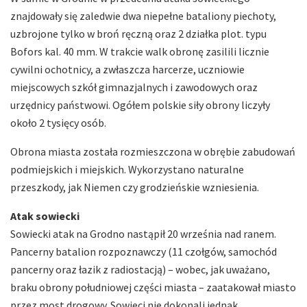
znajdowały się zaledwie dwa niepełne bataliony piechoty,
uzbrojone tylko w broń ręczną oraz 2 działka plot. typu
Bofors kal. 40 mm. W trakcie walk obronę zasilili licznie
cywilni ochotnicy, a zwłaszcza harcerze, uczniowie
miejscowych szkół gimnazjalnych i zawodowych oraz
urzędnicy państwowi. Ogółem polskie siły obrony liczyły
około 2 tysięcy osób.
Obrona miasta została rozmieszczona w obrębie zabudowań
podmiejskich i miejskich. Wykorzystano naturalne
przeszkody, jak Niemen czy grodzieńskie wzniesienia.
Atak sowiecki
Sowiecki atak na Grodno nastąpił 20 września nad ranem.
Pancerny batalion rozpoznawczy (11 czołgów, samochód
pancerny oraz łazik z radiostacją) – wobec, jak uważano,
braku obrony południowej części miasta – zaatakował miasto
przez most drogowy. Sowieci nie dokonali jednak