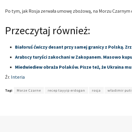
Po tym, jak Rosja zerwała umowę zbożową, na Morzu Czarnym d
Przeczytaj również:
Białoruś ćwiczy desant przy samej granicy z Polską. 
Arabscy turyści zakochani w Zakopanem. Masowo kupu
Miedwiediew obraża Polaków. Pisze też, że Ukraina mu
Źr.
Interia
Tagi
Morze Czarne
recep tayyip erdogan
rosja
władimir put