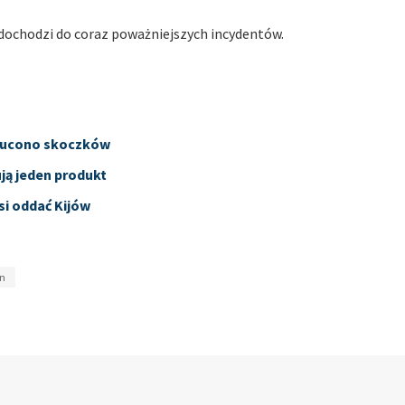
ochodzi do coraz poważniejszych incydentów.
Zrzucono skoczków
ją jeden produkt
si oddać Kijów
in