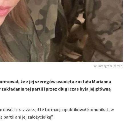
fot. instagram (screen)
ormował, że z jej szeregów usunięta została Marianna
kładaniu tej partii i przez długi czas była jej główną
m dość. Teraz zarząd te formacji opublikował komunikat, w
partii ani jej założycielką”.