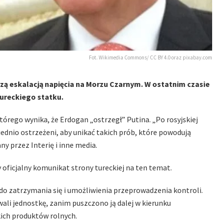
Fot. Wikimedia Commons/ CC BY 4.0 oraz pixabay.com
zą eskalacją napięcia na Morzu Czarnym. W ostatnim czasie
tureckiego statku.
órego wynika, że Erdogan „ostrzegł” Putina. „Po rosyjskiej
iednio ostrzeżeni, aby unikać takich prób, które powodują
y przez Interię i inne media.
 oficjalny komunikat strony tureckiej na ten temat.
do zatrzymania się i umożliwienia przeprowadzenia kontroli.
ali jednostkę, zanim puszczono ją dalej w kierunku
kich produktów rolnych.