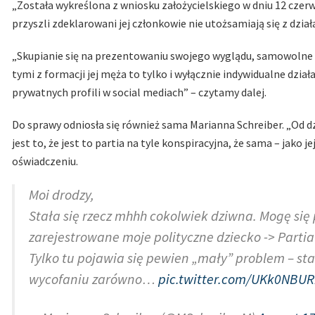
„Została wykreślona z wniosku założycielskiego w dniu 12 czerwc
przyszli zdeklarowani jej członkowie nie utożsamiają się z dzi
„Skupianie się na prezentowaniu swojego wyglądu, samowolne
tymi z formacji jej męża to tylko i wyłącznie indywidualne dzia
prywatnych profili w social mediach” – czytamy dalej.
Do sprawy odniosła się również sama Marianna Schreiber. „O
jest to, że jest to partia na tyle konspiracyjna, że sama – jako 
oświadczeniu.
Moi drodzy,
Stała się rzecz mhhh cokolwiek dziwna. Mogę się 
zarejestrowane moje polityczne dziecko -> Parti
Tylko tu pojawia się pewien „mały” problem – sta
wycofaniu zarówno…
pic.twitter.com/UKk0NBUR