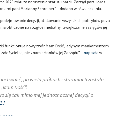
a 2023 roku za naruszenia statutu partii. Zarząd partii oraz
ałaniami pani Marianny Schreiber” – dodano w oświadczeniu.
 podejmowanie decyzji, atakowanie wszystkich polityków poza
łania obliczone na rozgłos medialny i zwiększanie zasięgów jej
d dziś funkcjonuje nowy twór Mam Dość, jedynym mankamentem
jej założycielka, nie znam członków jej Zarządu” –
napisała
w
pochwalić, po wielu próbach i staraniach zostało
a „Mam Dość”.
ło się tak mimo mej jednoznacznej decyzji o
1J