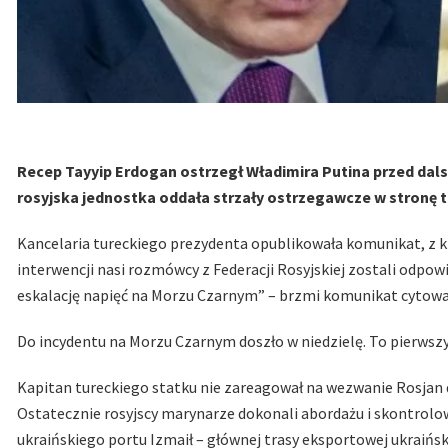
Recep Tayyip Erdogan ostrzegł Władimira Putina przed dals
rosyjska jednostka oddała strzały ostrzegawcze w stronę 
Kancelaria tureckiego prezydenta opublikowała komunikat, z kt
interwencji nasi rozmówcy z Federacji Rosyjskiej zostali odpow
eskalację napięć na Morzu Czarnym” – brzmi komunikat cytowan
Do incydentu na Morzu Czarnym doszło w niedzielę. To pierwszy
Kapitan tureckiego statku nie zareagował na wezwanie Rosjan 
Ostatecznie rosyjscy marynarze dokonali abordażu i skontrolow
ukraińskiego portu Izmaił – głównej trasy eksportowej ukraińs