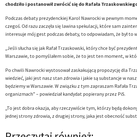
chodziło i postanowił zwrócić się do Rafała Trzaskowskieg
Podczas debaty prezydenckiej Karol Nawrocki w pewnym momen
czegoś. Od razu zaczęła się lawina spekulacji, które sam zaint
interesuje mój gest podczas debaty, to odpowiadam, że był to 
„Jeśli słucha się jak Rafał Trzaskowski, który chce być prezyd
Warszawie, to pomyślałem sobie, że to jest ten moment, w któ
Po chwili Nawrocki wystosował zaskakującą propozycję dla Trza
wiedzieć, jaki jest nasz stan zdrowia i jakie są substancje w 
będziemy w Warszawie. W związku z tym zapraszam Rafała Trza
organizmach” – powiedział kandydat popierany przez PiS.
„To jest dobra okazja, aby rzeczywiście tym, którzy będą dokony
jednej strony zdrowia, z drugiej strony, jaka jest obecność su
Przeczytaj również: