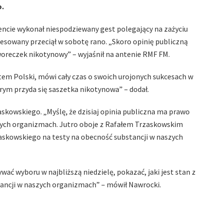
o.
cie wykonał niespodziewany gest polegający na zażyciu
eresowany przeciął w sobotę rano. „Skoro opinię publiczną
woreczek nikotynowy” – wyjaśnił na antenie RMF FM.
entem Polski, mówi cały czas o swoich urojonych sukcesach w
rym przyda się saszetka nikotynowa” – dodał.
skowskiego. „Myślę, że dzisiaj opinia publiczna ma prawo
naszych organizmach. Jutro oboje z Rafałem Trzaskowskim
skowskiego na testy na obecność substancji w naszych
wać wyboru w najbliższą niedzielę, pokazać, jaki jest stan z
bstancji w naszych organizmach” – mówił Nawrocki.