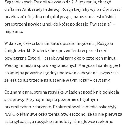
Zagranicznych Estonii wezwało dziś, 8 września, chargé
d’affaires Ambasady Federacji Rosyjskiej, aby wyrazić protest i
przekazać oficjalną notę dotyczącą naruszenia estońskiej
przestrzeni powietrznej, do którego doszło 7 września” –
napisano.
W dalszej części komunikatu opisano incydent. „Rosyjski
śmigłowiec Mi-8 wleciał bez pozwolenia w przestrzeń
powietrzną Estonii i przebywał tam około czterech minut.
Według ministra spraw zagranicznych Margusa Tsahkny, jest
to kolejny poważny i godny ubolewania incydent, zwłaszcza
że jest to już trzecie naruszenie w tym roku” – czytamy.
Co znamienne, strona rosyjska w żaden sposób nie odniosła
się sprawy. Przynajmniej na poziomie oficjalnym
przemilczano zdarzenie. Prokremlowskie media oskarżyły
NATO o kłamliwe oskarżenia. Stwierdzono, że to nie pierwsza
taka sytuacja, a rosyjskie samoloty i śmigłowce rzekomo