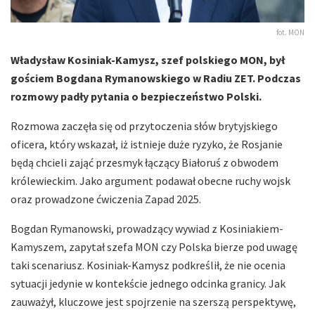
fot. MON
Władysław Kosiniak-Kamysz, szef polskiego MON, był
gościem Bogdana Rymanowskiego w Radiu ZET. Podczas
rozmowy padły pytania o bezpieczeństwo Polski.
Rozmowa zaczęła się od przytoczenia słów brytyjskiego
oficera, który wskazał, iż istnieje duże ryzyko, że Rosjanie
będą chcieli zająć przesmyk łączący Białoruś z obwodem
królewieckim. Jako argument podawał obecne ruchy wojsk
oraz prowadzone ćwiczenia Zapad 2025.
Bogdan Rymanowski, prowadzący wywiad z Kosiniakiem-
Kamyszem, zapytał szefa MON czy Polska bierze pod uwagę
taki scenariusz. Kosiniak-Kamysz podkreślił, że nie ocenia
sytuacji jedynie w kontekście jednego odcinka granicy. Jak
zauważył, kluczowe jest spojrzenie na szerszą perspektywę,