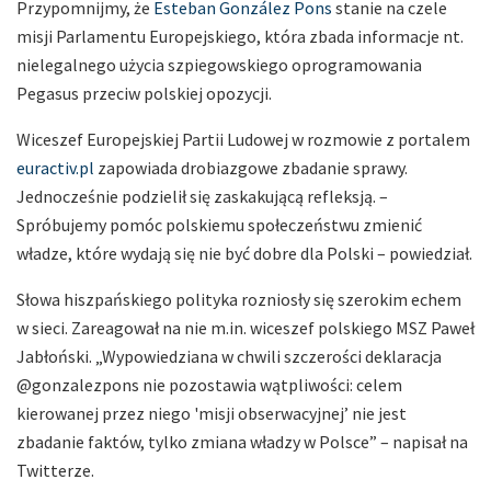
Przypomnijmy, że
Esteban González Pons
stanie na czele
misji Parlamentu Europejskiego, która zbada informacje nt.
nielegalnego użycia szpiegowskiego oprogramowania
Pegasus przeciw polskiej opozycji.
Wiceszef Europejskiej Partii Ludowej w rozmowie z portalem
euractiv.pl
zapowiada drobiazgowe zbadanie sprawy.
Jednocześnie podzielił się zaskakującą refleksją. –
Spróbujemy pomóc polskiemu społeczeństwu zmienić
władze, które wydają się nie być dobre dla Polski – powiedział.
Słowa hiszpańskiego polityka rozniosły się szerokim echem
w sieci. Zareagował na nie m.in. wiceszef polskiego MSZ Paweł
Jabłoński. „Wypowiedziana w chwili szczerości deklaracja
@gonzalezpons nie pozostawia wątpliwości: celem
kierowanej przez niego 'misji obserwacyjnej’ nie jest
zbadanie faktów, tylko zmiana władzy w Polsce” – napisał na
Twitterze.