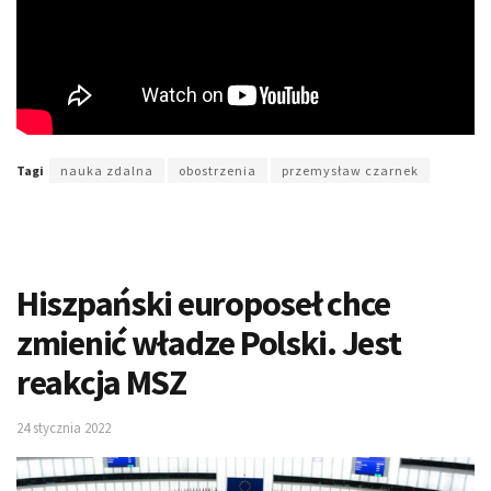
Tagi
nauka zdalna
obostrzenia
przemysław czarnek
Hiszpański europoseł chce
zmienić władze Polski. Jest
reakcja MSZ
24 stycznia 2022