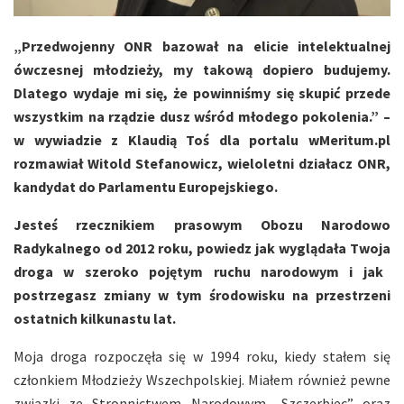
„Przedw
ojenny ONR
bazował na elicie intelektualnej
ówczesnej młodzieży, my takową dopiero budujemy.
Dlatego wydaje mi się, że powinniśmy się skupić przede
wszystkim na rządzie dusz wśród młodego pokolenia.” –
w wywiadzie z Klaudią Toś
dla portalu wMeritum.pl
rozmawiał Witold Stefanowicz, wieloletni działacz ONR,
kandydat do Parlamentu Europejskiego.
Jesteś rzecznikiem prasowym Obozu Narodowo
Radykalnego od 2012 roku, powiedz jak wyglądała Twoja
droga w szeroko pojętym ruchu narodowym i jak
postrzegasz zmiany w tym środowisku na przestrzeni
ostatnich kilkunastu lat.
Moja droga rozpoczęła się w 1994 roku, kiedy stałem się
członkiem Młodzieży Wszechpolskiej. Miałem również pewne
związki ze Stronnictwem Narodowym „Szczerbiec” oraz