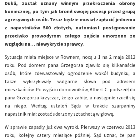
Dukli, został uznany winnym przekroczenia obrony
koniecznej, po tym jak bronił swojej posesji przed grupą
agresywnych osób. Teraz będzie musiał zapłacić jednemu
z napastników 500 złotych, natomiast postępowanie
przeciwko prowodyrom całego zajścia umorzono ze
względu na… niewykrycie sprawcy.
Sytuacja miała miejsce w Równem, nocą z 1 na 2 maja 2012
roku. Pod domem pana Grzegorza zjawiło się kilkanaście
osób, które zdewastowały ogrodzenie wokół budynku, a
także wykrzykiwały wulgarne słowa pod adresem
mieszkańców. Po wyjściu domowników, Albert C. podszedł do
pana Grzegorza krzycząc, że go zabije, a następnie rzucił się
na niego. Według ustaleń Sądu w trakcie szarpaniny
napastnik miał zostać uderzony sztachetą w głowę.
W sprawie zapadły już dwa wyroki. Pierwszy w czerwcu 2013
roku, kolejny cztery miesiące później. Sąd uznał, że pan