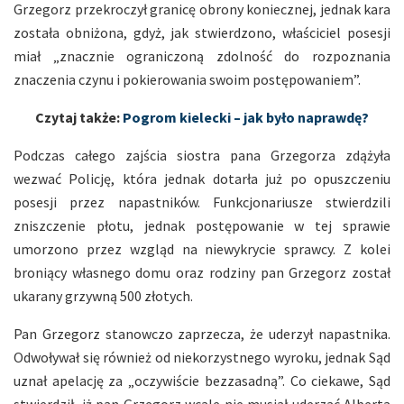
Grzegorz przekroczył granicę obrony koniecznej, jednak kara
została obniżona, gdyż, jak stwierdzono, właściciel posesji
miał „znacznie ograniczoną zdolność do rozpoznania
znaczenia czynu i pokierowania swoim postępowaniem”.
Czytaj także:
Pogrom kielecki – jak było naprawdę?
Podczas całego zajścia siostra pana Grzegorza zdążyła
wezwać Policję, która jednak dotarła już po opuszczeniu
posesji przez napastników. Funkcjonariusze stwierdzili
zniszczenie płotu, jednak postępowanie w tej sprawie
umorzono przez wzgląd na niewykrycie sprawcy. Z kolei
broniący własnego domu oraz rodziny pan Grzegorz został
ukarany grzywną 500 złotych.
Pan Grzegorz stanowczo zaprzecza, że uderzył napastnika.
Odwoływał się również od niekorzystnego wyroku, jednak Sąd
uznał apelację za „oczywiście bezzasadną”. Co ciekawe, Sąd
stwierdził, iż pan Grzegorz wcale nie musiał uderzać Alberta