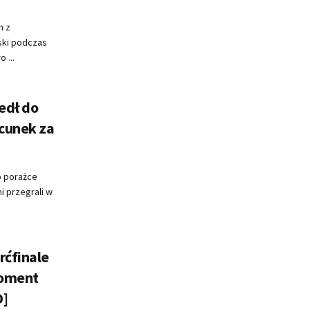
m z
ski podczas
 ...
edł do
cunek za
o porażce
i przegrali w
rćfinale
moment
O]