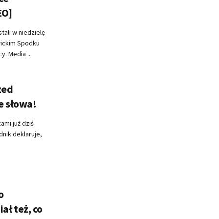
EO]
tali w niedzielę
wickim Spodku
. Media ...
zed
e słowa!
ami już dziś
nik deklaruje,
o
ł też, co