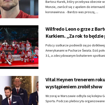
Bartosz Kurek, który przebywa obecnie w
Monzie, zwrócił się z apelem do internaut
koronawirusa. - Bardzo was proszę, ...
Wilfredo Leon o grze z Bar
Kurkiem. „Za rok to będzie
Polscy siatkarze podnieśli się po dotkliwe
Amerykanami w Pucharze Świata. Dziś pok
3:1, a zdecydowanym bohaterem spotkania 
Vital Heynen trenerem rok
wystąpieniem zrobił show
Wczoraj w Warszawie odbyła się kolejna G
Sportu. Podczas plebiscytu organizowan