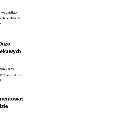
a wszystkie
istrzostwach
z
„Dużo
iekawych
ennikarzy
wał, że bardzo
...
omentował
dzie