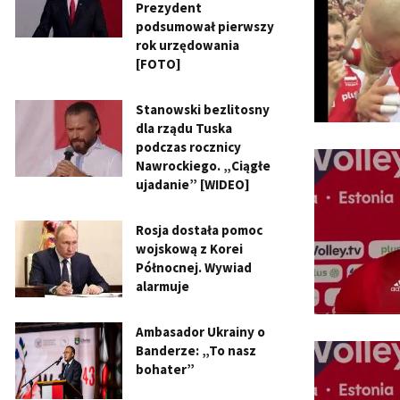
Prezydent
podsumował pierwszy
rok urzędowania
[FOTO]
Stanowski bezlitosny
dla rządu Tuska
podczas rocznicy
Nawrockiego. „Ciągłe
ujadanie” [WIDEO]
Rosja dostała pomoc
wojskową z Korei
Północnej. Wywiad
alarmuje
Ambasador Ukrainy o
Banderze: „To nasz
bohater”