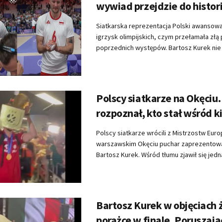
wywiad przejdzie do histor
Siatkarska reprezentacja Polski awansowa
igrzysk olimpijskich, czym przełamała złą
poprzednich występów. Bartosz Kurek nie kr
Polscy siatkarze na Okęciu
rozpoznał, kto stał wśród k
Polscy siatkarze wrócili z Mistrzostw Euro
warszawskim Okęciu puchar zaprezentowa
Bartosz Kurek. Wśród tłumu zjawił się jednak
Bartosz Kurek w objęciach 
porażce w finale. Poruszają