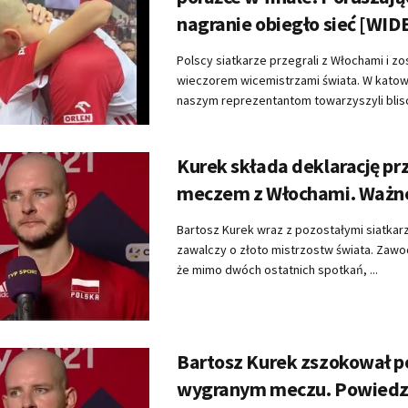
nagranie obiegło sieć [WID
Polscy siatkarze przegrali z Włochami i zos
wieczorem wicemistrzami świata. W kato
naszym reprezentantom towarzyszyli bliscy
Kurek składa deklarację pr
meczem z Włochami. Ważn
Bartosz Kurek wraz z pozostałymi siatkarz
zawalczy o złoto mistrzostw świata. Zawod
że mimo dwóch ostatnich spotkań, ...
Bartosz Kurek zszokował p
wygranym meczu. Powiedzia