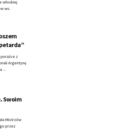
e włoskiej
ów ws.
toszem
 petarda”
j porażce z
onali Argentynę
...
u. Swoim
ala Mistrzów
ego przez