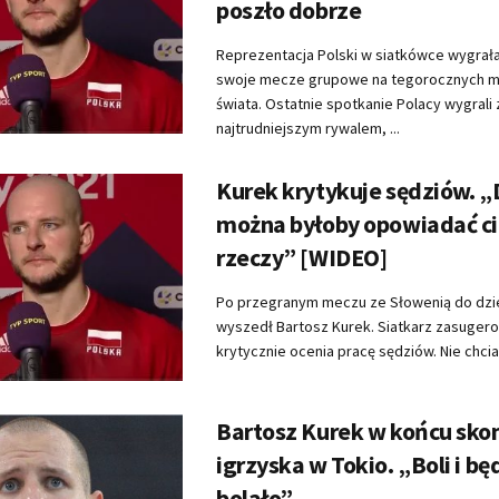
poszło dobrze
Reprezentacja Polski w siatkówce wygrał
swoje mecze grupowe na tegorocznych m
świata. Ostatnie spotkanie Polacy wygrali 
najtrudniejszym rywalem, ...
Kurek krytykuje sędziów. 
można byłoby opowiadać c
rzeczy” [WIDEO]
Po przegranym meczu ze Słowenią do dzi
wyszedł Bartosz Kurek. Siatkarz zasugero
krytycznie ocenia pracę sędziów. Nie chciał 
Bartosz Kurek w końcu sk
igrzyska w Tokio. „Boli i bę
bolało”