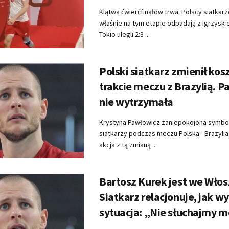
Klątwa ćwierćfinałów trwa. Polscy siatkarz
właśnie na tym etapie odpadają z igrzysk o
Tokio ulegli 2:3 ...
Polski siatkarz zmienił kos
trakcie meczu z Brazylią. 
nie wytrzymała
Krystyna Pawłowicz zaniepokojona symbol
siatkarzy podczas meczu Polska - Brazylia (
akcja z tą zmianą ...
Bartosz Kurek jest we Włos
Siatkarz relacjonuje, jak w
sytuacja: „Nie słuchajmy 