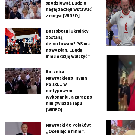
spodziewał. Ludzie
naglę zaczęli wstawać
z miejsc [WIDEO]
Bezrobotni Ukraińcy
zostaną
deportowani? PiS ma
nowy plan. „Będą
mieli okazję walczyć”
Rocznica
Nawrockiego. Hymn
Polski… w
nietypowym
wykonaniu, a zaraz po
nim gwiazda rapu
[WIDEO]
Nawrocki do Polaków:
„Oceniajcie mnie”.