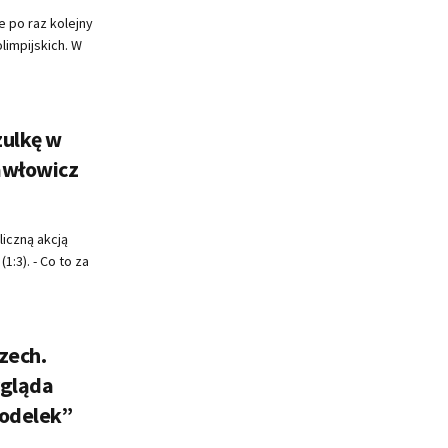
e po raz kolejny
limpijskich. W
zulkę w
Pawłowicz
iczną akcją
1:3). - Co to za
zech.
ygląda
modelek”