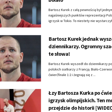
Bartosz Kurek z całą pewnością był jedny
najjaśniejszych punktów reprezentacji Pol
igrzysk w Tokio. To niestety nie wystarczyło
Bartosz Kurek jednak wysz
dziennikarzy. Ogromny sza
te słowa!
Bartosz Kurek wyszedł do dziennikarzy p
polskich siatkarzy z Francją. Biało-Czerwon
ćwierćfinale 1:2 i żegnają się z ...
Łzy Bartosza Kurka po ćwie
igrzysk olimpijskich. Ten 
przejdzie do historii [WIDE