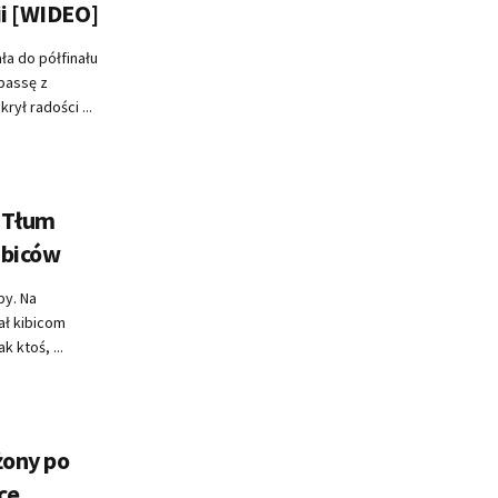
ii [WIDEO]
ła do półfinału
 passę z
ył radości ...
. Tłum
ibiców
py. Na
ł kibicom
 ktoś, ...
żony po
ce