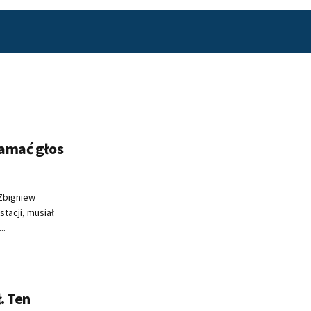
łamać głos
 Zbigniew
stacji, musiał
..
. Ten