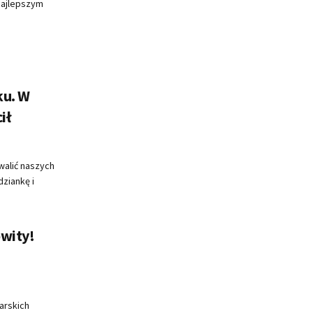
najlepszym
ku. W
ił
walić naszych
dziankę i
owity!
arskich