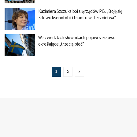
Kazimiera Szczuka boi się rządów PiS. „Boję się
zalewu ksenofobii i triumfu wstecznictwa”
W szwedzkich słownikach pojawi się słowo
określające „trzecią płeć”
1
2