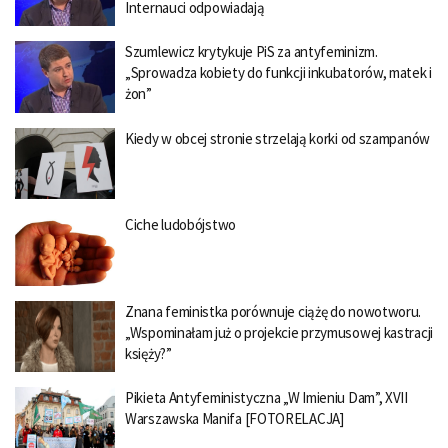
Internauci odpowiadają
Szumlewicz krytykuje PiS za antyfeminizm.
„Sprowadza kobiety do funkcji inkubatorów, matek i
żon”
Kiedy w obcej stronie strzelają korki od szampanów
Ciche ludobójstwo
Znana feministka porównuje ciążę do nowotworu.
„Wspominałam już o projekcie przymusowej kastracji
księży?”
Pikieta Antyfeministyczna „W Imieniu Dam”, XVII
Warszawska Manifa [FOTORELACJA]