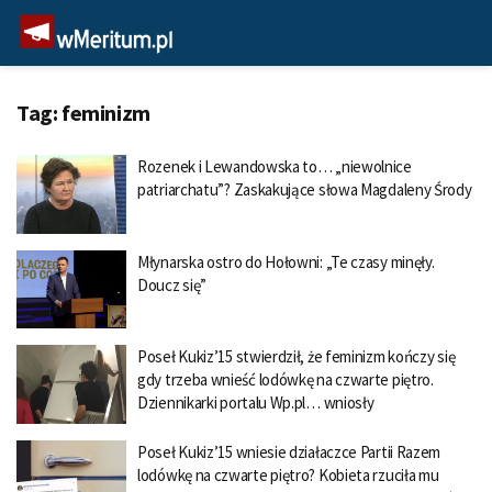
Tag:
feminizm
Rozenek i Lewandowska to… „niewolnice
patriarchatu”? Zaskakujące słowa Magdaleny Środy
Młynarska ostro do Hołowni: „Te czasy minęły.
Doucz się”
Poseł Kukiz’15 stwierdził, że feminizm kończy się
gdy trzeba wnieść lodówkę na czwarte piętro.
Dziennikarki portalu Wp.pl… wniosły
Poseł Kukiz’15 wniesie działaczce Partii Razem
lodówkę na czwarte piętro? Kobieta rzuciła mu