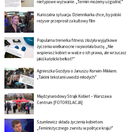
nietypowe wyzwanie. „Termin możemy uzgodnić”
Kuriozalna sytuacja. Dziennikarka chce, by polski
reżyser przeprosił za kultowy film
Popularna trenerka fitness złożyła wyjątkowe
życzenia wielkanocne i wywołała burzę. „Nie
wspierasz kobiet w walce o ich prawa, ale wrzucasz
jakiś katolicki bełkot?”
Agnieszka Gozdyra o Januszu Korwin-Mikkem.
„Takimi tekstami uwodzi młodych”
Międzynarodowy Strajk Kobiet – Warszawa
Centrum [FOTORELACJA]
Szumlewicz składa życzenia kobietom.
„Feministycznego zwrotu w polityce kraju!”