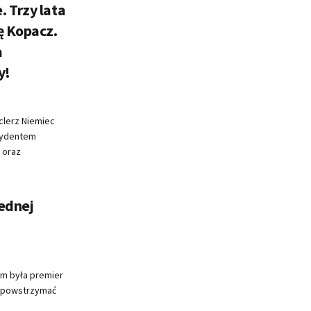
 Trzy lata
ę Kopacz.
a
y!
clerz Niemiec
ezydentem
 oraz
ednej
h
ym była premier
że powstrzymać