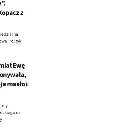
”.
Kopacz z
edział na
owa. Polityk
miał Ewę
konywała,
je masło i
ormy
seckiego na
ły