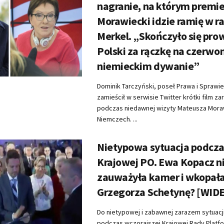
nagranie, na którym premie
Morawiecki idzie ramię w r
Merkel. „Skończyło się pr
Polski za rączkę na czerw
niemieckim dywanie”
Dominik Tarczyński, poseł Prawa i Sprawie
zamieścił w serwisie Twitter krótki film z
podczas niedawnej wizyty Mateusza Mora
Niemczech. ...
Nietypowa sytuacja podcz
Krajowej PO. Ewa Kopacz n
zauważyła kamer i wkopał
Grzegorza Schetynę? [WID
Do nietypowej i zabawnej zarazem sytuacj
podczas wczorajszej Krajowej Rady Platf