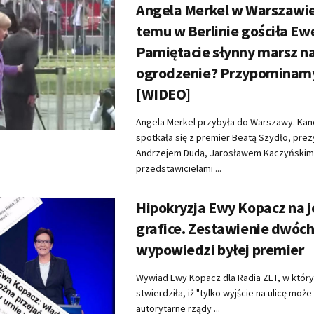
Angela Merkel w Warszawie.
temu w Berlinie gościła Ew
Pamiętacie słynny marsz n
ogrodzenie? Przypominam
[WIDEO]
Angela Merkel przybyła do Warszawy. Kan
spotkała się z premier Beatą Szydło, pr
Andrzejem Dudą, Jarosławem Kaczyńskim
przedstawicielami ...
Hipokryzja Ewy Kopacz na j
grafice. Zestawienie dwóc
wypowiedzi byłej premier
Wywiad Ewy Kopacz dla Radia ZET, w któr
stwierdziła, iż "tylko wyjście na ulicę mo
autorytarne rządy ...