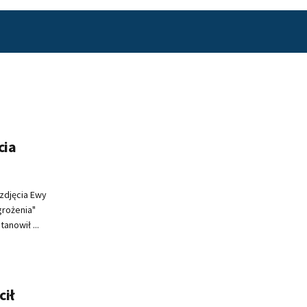
cia
zdjęcia Ewy
grożenia"
anowił ...
cił