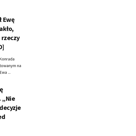
ł Ewę
akło,
 rzeczy
O]
 Konrada
mitowanym na
wa ...
ę
. „Nie
decyzje
ed