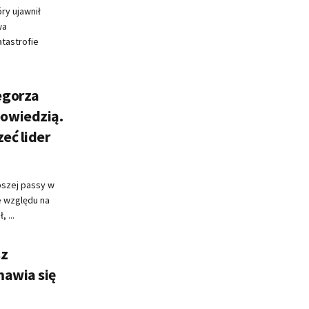
óry ujawnił
wa
tastrofie
egorza
owiedzią.
eć lider
pszej passy w
 względu na
 ...
sz
mawia się