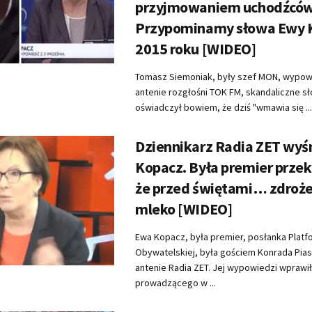
przyjmowaniem uchodźców
Przypominamy słowa Ewy 
2015 roku [WIDEO]
Tomasz Siemoniak, były szef MON, wypowi
antenie rozgłośni TOK FM, skandaliczne sł
oświadczył bowiem, że dziś "wmawia się ...
Dziennikarz Radia ZET wyś
Kopacz. Była premier prze
że przed świętami… zdroże
mleko [WIDEO]
Ewa Kopacz, była premier, posłanka Platf
Obywatelskiej, była gościem Konrada Pia
antenie Radia ZET. Jej wypowiedzi wprawi
prowadzącego w ...