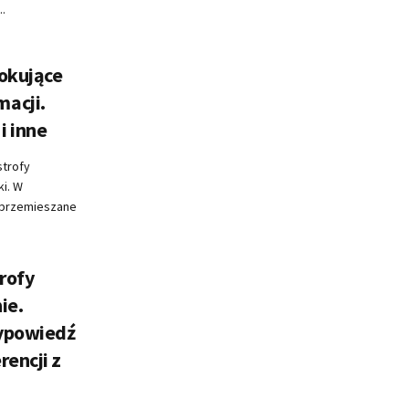
.
zokujące
acji.
i inne
strofy
i. W
 przemieszane
rofy
ie.
wypowiedź
rencji z