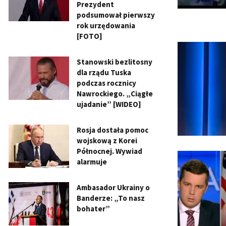
Prezydent
podsumował pierwszy
rok urzędowania
[FOTO]
Stanowski bezlitosny
dla rządu Tuska
podczas rocznicy
Nawrockiego. „Ciągłe
ujadanie” [WIDEO]
Rosja dostała pomoc
wojskową z Korei
Północnej. Wywiad
alarmuje
Ambasador Ukrainy o
Banderze: „To nasz
bohater”