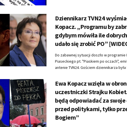
Dziennikarz TVN24 wyśmia
Kopacz. „Programu by zabr
gdybym mówiła ile dobrych
udało się zrobić PO” [WIDE
Do zabawnej sytuacji doszło w programie
Piaseckiego pt. "Piaskiem po oczach", e
antenie TVN24. Gościem dziennikarza była E
Ewa Kopacz wzięła w obron
uczestniczki Strajku Kobiet
będą odpowiadać za swoje 
przed politykami, tylko prz
Bogiem”