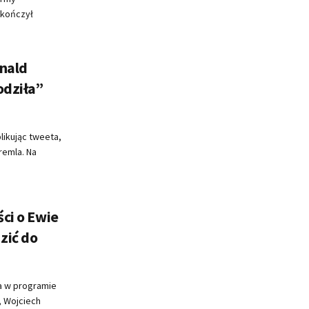
skończył
onald
odziła”
ikując tweeta,
remla. Na
ści o Ewie
zić do
a w programie
, Wojciech