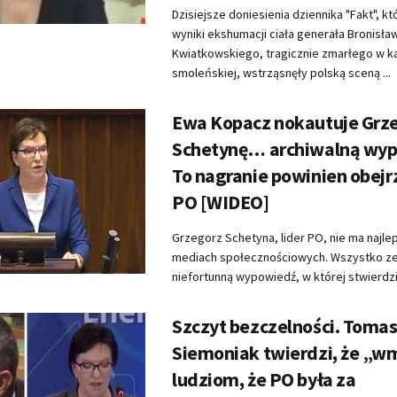
Dzisiejsze doniesienia dziennika "Fakt", kt
wyniki ekshumacji ciała generała Bronisła
Kwiatkowskiego, tragicznie zmarłego w ka
smoleńskiej, wstrząsnęły polską sceną ...
Ewa Kopacz nokautuje Grz
Schetynę… archiwalną wyp
To nagranie powinien obejrz
PO [WIDEO]
Grzegorz Schetyna, lider PO, nie ma najle
mediach społecznościowych. Wszystko ze
niefortunną wypowiedź, w której stwierdził,
Szczyt bezczelności. Toma
Siemoniak twierdzi, że „w
ludziom, że PO była za