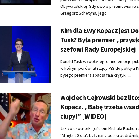
Obywatelskiej. Gdy swoje przemówienie 
Grzegorz Schetyna, jego ...
Kim dla Ewy Kopacz jest D
Tusk? Była premier „przysł
szefowi Rady Europejskiej
Donald Tusk wywołał ogromne emocje publ
w którym porównał rządy PiS do polityki K
byłego premiera spadła fala krytyki. ...
Wojciech Cejrowski bez lito
Kopacz. „Babę trzeba wsad
ciupy!” [WIDEO]
Jak co czwartek gościem Michała Rachoni
"Minęła 20-sta", był znany polski podróżnik