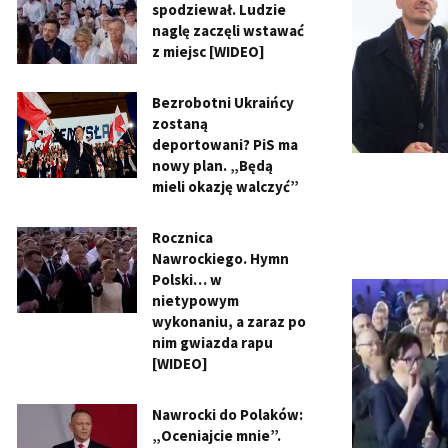
spodziewał. Ludzie
naglę zaczęli wstawać
z miejsc [WIDEO]
Bezrobotni Ukraińcy
zostaną
deportowani? PiS ma
nowy plan. „Będą
mieli okazję walczyć”
Rocznica
Nawrockiego. Hymn
Polski… w
nietypowym
wykonaniu, a zaraz po
nim gwiazda rapu
[WIDEO]
Nawrocki do Polaków:
„Oceniajcie mnie”.