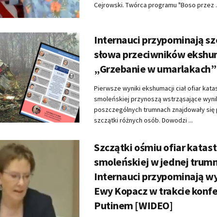
Cejrowski. Twórca programu "Boso przez ..
Internauci przypominają s
słowa przeciwników ekshum
„Grzebanie w umarlakach” 
Pierwsze wyniki ekshumacji ciał ofiar kata
smoleńskiej przynoszą wstrząsające wynik
poszczególnych trumnach znajdowały się
szczątki różnych osób. Dowodzi ...
Szczątki ośmiu ofiar katast
smoleńskiej w jednej trumn
Internauci przypominają 
Ewy Kopacz w trakcie konfe
Putinem [WIDEO]