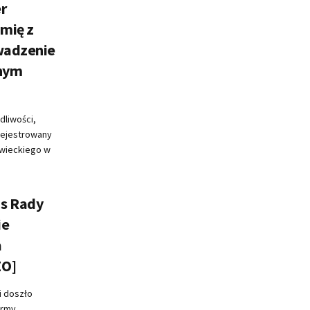
r
amię z
owadzenie
onym
dliwości,
arejestrowany
wieckiego w
as Rady
ie
a
EO]
i doszło
ormy