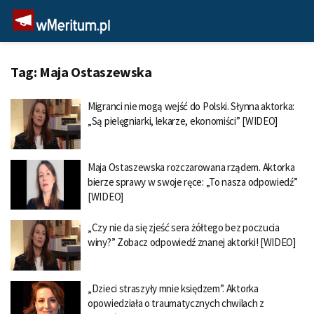
Tag:
Maja Ostaszewska
Migranci nie mogą wejść do Polski. Słynna aktorka:
„Są pielęgniarki, lekarze, ekonomiści” [WIDEO]
Maja Ostaszewska rozczarowana rządem. Aktorka
bierze sprawy w swoje ręce: „To nasza odpowiedź”
[WIDEO]
„Czy nie da się zjeść sera żółtego bez poczucia
winy?” Zobacz odpowiedź znanej aktorki! [WIDEO]
„Dzieci straszyły mnie księdzem”. Aktorka
opowiedziała o traumatycznych chwilach z