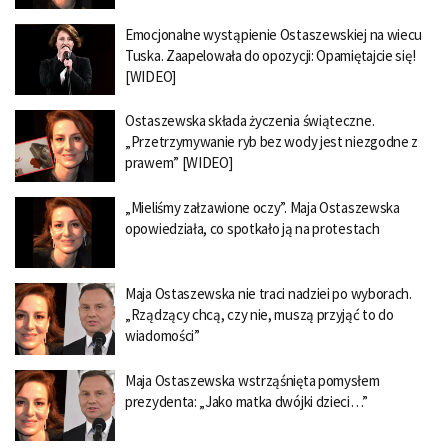
Emocjonalne wystąpienie Ostaszewskiej na wiecu
Tuska. Zaapelowała do opozycji: Opamiętajcie się!
[WIDEO]
Ostaszewska składa życzenia świąteczne.
„Przetrzymywanie ryb bez wody jest niezgodne z
prawem” [WIDEO]
„Mieliśmy załzawione oczy”. Maja Ostaszewska
opowiedziała, co spotkało ją na protestach
Maja Ostaszewska nie traci nadziei po wyborach.
„Rządzący chcą, czy nie, muszą przyjąć to do
wiadomości”
Maja Ostaszewska wstrząśnięta pomysłem
prezydenta: „Jako matka dwójki dzieci…”