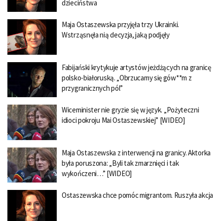
dzieciństwa
Maja Ostaszewska przyjęła trzy Ukrainki.
Wstrząsnęła nią decyzja, jaką podjęły
Fabijański krytykuje artystów jeżdżących na granicę
polsko-białoruską. „Obrzucamy się gów**m z
przygranicznych pól”
Wiceminister nie gryzie się w język. „Pożyteczni
idioci pokroju Mai Ostaszewskiej” [WIDEO]
Maja Ostaszewska z interwencji na granicy. Aktorka
była poruszona: „Byli tak zmarznięci i tak
wykończeni…” [WIDEO]
Ostaszewska chce pomóc migrantom. Ruszyła akcja