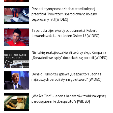
Passat i słynny nosacz bohaterami kolejnej
przeróbki. Tym razem sparodiowano kolejny
tegoroczny hit! [WIDEO]
Ta parodia bije rekordy popularności. Robert
Lewandowski i… hit Jeden Osiem L! [WIDEO]
Nie takiej reakcji oczekiwali twórcy akcji. Kampania
„Sprawiedliwe sądy” doczekała się parodii [WIDEO]
Donald Trump też śpiewa „Despacito”! Jedna z
najlepszych parodii słynnego utworu? [WIDEO]
„Wieśka Tico” – jeden z kabaretów zrobił najlepszą
parodię piosenki „Despacito”? [WIDEO]