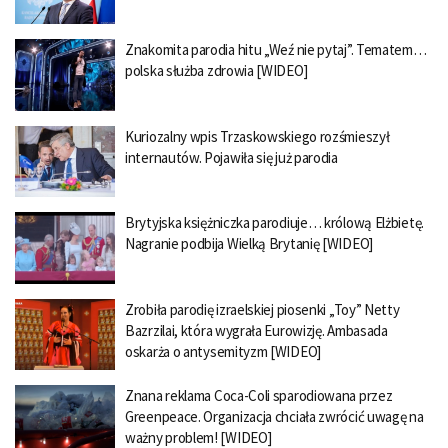
Znakomita parodia hitu „Weź nie pytaj”. Tematem…
polska służba zdrowia [WIDEO]
Kuriozalny wpis Trzaskowskiego rozśmieszył
internautów. Pojawiła się już parodia
Brytyjska księżniczka parodiuje… królową Elżbietę.
Nagranie podbija Wielką Brytanię [WIDEO]
Zrobiła parodię izraelskiej piosenki „Toy” Netty
Bazrzilai, która wygrała Eurowizję. Ambasada
oskarża o antysemityzm [WIDEO]
Znana reklama Coca-Coli sparodiowana przez
Greenpeace. Organizacja chciała zwrócić uwagę na
ważny problem! [WIDEO]