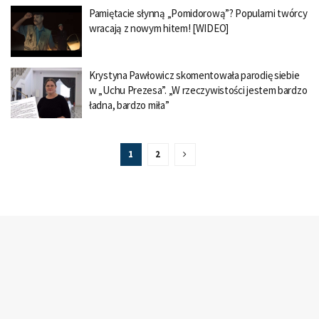
Pamiętacie słynną „Pomidorową”? Popularni twórcy
wracają z nowym hitem! [WIDEO]
Krystyna Pawłowicz skomentowała parodię siebie
w „Uchu Prezesa”. „W rzeczywistości jestem bardzo
ładna, bardzo miła”
1
2