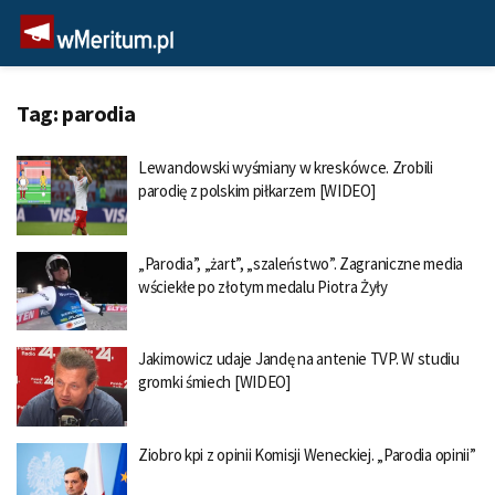
Tag:
parodia
Lewandowski wyśmiany w kreskówce. Zrobili
parodię z polskim piłkarzem [WIDEO]
„Parodia”, „żart”, „szaleństwo”. Zagraniczne media
wściekłe po złotym medalu Piotra Żyły
Jakimowicz udaje Jandę na antenie TVP. W studiu
gromki śmiech [WIDEO]
Ziobro kpi z opinii Komisji Weneckiej. „Parodia opinii”