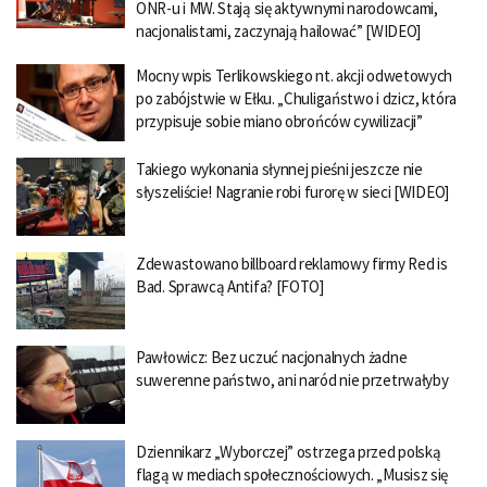
ONR-u i MW. Stają się aktywnymi narodowcami,
nacjonalistami, zaczynają hailować” [WIDEO]
Mocny wpis Terlikowskiego nt. akcji odwetowych
po zabójstwie w Ełku. „Chuligaństwo i dzicz, która
przypisuje sobie miano obrońców cywilizacji”
Takiego wykonania słynnej pieśni jeszcze nie
słyszeliście! Nagranie robi furorę w sieci [WIDEO]
Zdewastowano billboard reklamowy firmy Red is
Bad. Sprawcą Antifa? [FOTO]
Pawłowicz: Bez uczuć nacjonalnych żadne
suwerenne państwo, ani naród nie przetrwałyby
Dziennikarz „Wyborczej” ostrzega przed polską
flagą w mediach społecznościowych. „Musisz się