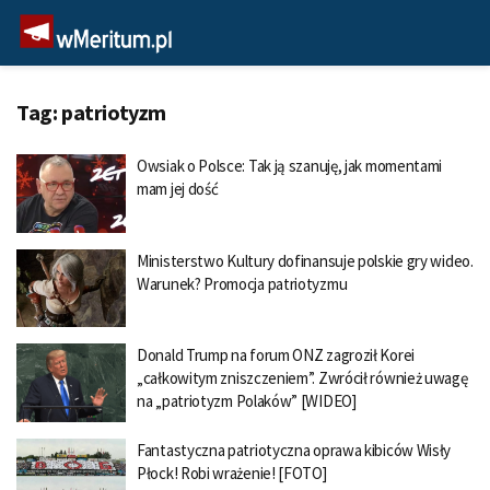
Tag:
patriotyzm
Owsiak o Polsce: Tak ją szanuję, jak momentami
mam jej dość
Ministerstwo Kultury dofinansuje polskie gry wideo.
Warunek? Promocja patriotyzmu
Donald Trump na forum ONZ zagroził Korei
„całkowitym zniszczeniem”. Zwrócił również uwagę
na „patriotyzm Polaków” [WIDEO]
Fantastyczna patriotyczna oprawa kibiców Wisły
Płock! Robi wrażenie! [FOTO]