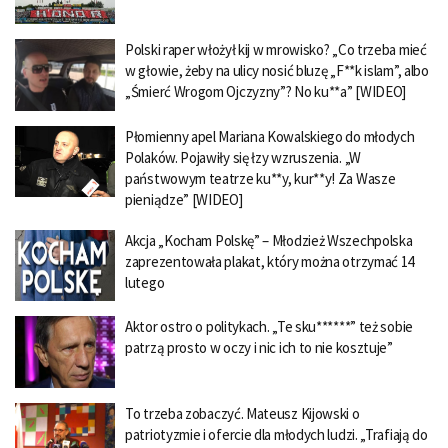
Polski raper włożył kij w mrowisko? „Co trzeba mieć
w głowie, żeby na ulicy nosić bluzę „F**k islam”, albo
„Śmierć Wrogom Ojczyzny”? No ku**a” [WIDEO]
Płomienny apel Mariana Kowalskiego do młodych
Polaków. Pojawiły się łzy wzruszenia. „W
państwowym teatrze ku**y, kur**y! Za Wasze
pieniądze” [WIDEO]
Akcja „Kocham Polskę” – Młodzież Wszechpolska
zaprezentowała plakat, który można otrzymać 14
lutego
Aktor ostro o politykach. „Te sku******” też sobie
patrzą prosto w oczy i nic ich to nie kosztuje”
To trzeba zobaczyć. Mateusz Kijowski o
patriotyzmie i ofercie dla młodych ludzi. „Trafiają do