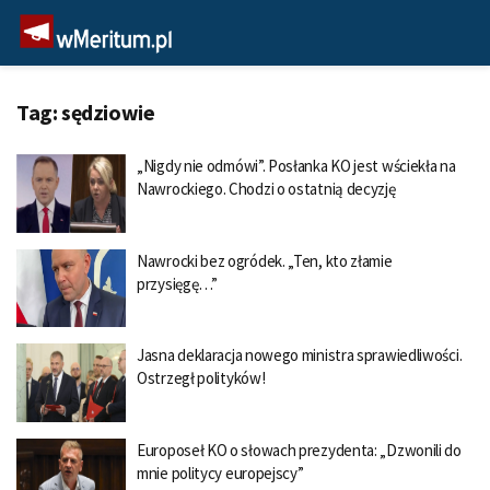
Tag:
sędziowie
„Nigdy nie odmówi”. Posłanka KO jest wściekła na
Nawrockiego. Chodzi o ostatnią decyzję
Nawrocki bez ogródek. „Ten, kto złamie
przysięgę…”
Jasna deklaracja nowego ministra sprawiedliwości.
Ostrzegł polityków!
Europoseł KO o słowach prezydenta: „Dzwonili do
mnie politycy europejscy”