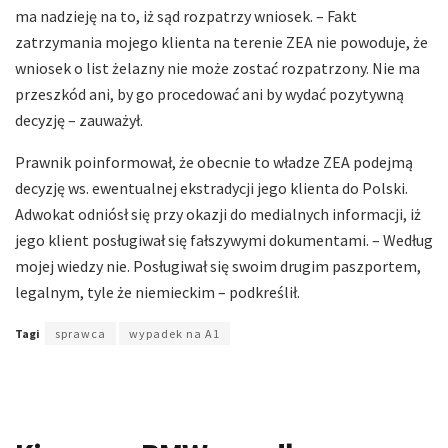
ma nadzieję na to, iż sąd rozpatrzy wniosek. – Fakt
zatrzymania mojego klienta na terenie ZEA nie powoduje, że
wniosek o list żelazny nie może zostać rozpatrzony. Nie ma
przeszkód ani, by go procedować ani by wydać pozytywną
decyzję – zauważył.
Prawnik poinformował, że obecnie to władze ZEA podejmą
decyzję ws. ewentualnej ekstradycji jego klienta do Polski.
Adwokat odniósł się przy okazji do medialnych informacji, iż
jego klient posługiwał się fałszywymi dokumentami. – Według
mojej wiedzy nie. Posługiwał się swoim drugim paszportem,
legalnym, tyle że niemieckim – podkreślił.
Tagi
sprawca
wypadek na A1