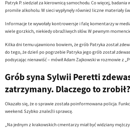
Patryk P. siedział za kierownicą samochodu. Co więcej, badania
promile alkoholu. W sieci wypłynęły również liczne materiały świ
Informacje te wywołały kontrowersje i falę komentarzy w medi
wiele gorzkich, niekiedy obraźliwych słów. W pewnym momenci
Kilka dni temu ujawniono bowiem, że grób Patryka został zdewast
do tego, że dzień po pogrzebie Patryka jego grób został zdewas
podsycając nienawiść – mówił Adam Zajkowski w rozmowie z „P
Grób syna Sylwii Peretti zdewa
zatrzymany. Dlaczego to zrobił
Okazało się, że o sprawie została poinformowana policja. Funk
weekend. Szybko znaleźli sprawcę.
„Na jednym z krakowskich cmentarzy miał być widziany mężczyz