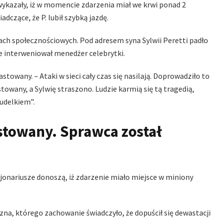
 wykazały, iż w momencie zdarzenia miał we krwi ponad 2
adczące, że P. lubił szybką jazdę.
ach społecznościowych. Pod adresem syna Sylwii Peretti padło
e interweniował menedżer celebrytki.
owany. – Ataki w sieci cały czas się nasilają. Doprowadziło to
towany, a Sylwię straszono. Ludzie karmią się tą tragedią,
udelkiem”.
stowany. Sprawca został
?
cjonariusze donoszą, iż zdarzenie miało miejsce w miniony
na, którego zachowanie świadczyło, że dopuścił się dewastacji