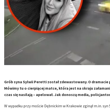
Grób syna Sylwii Peretti został zdewastowany. O dramacie
Mówimy tu o cierpiącej matce, która jest na skraju załamania
czas się nasilają – apelował. Jak donoszą media, policjant
W wypadku przy moście Dębnickim w Krakowie zginął m.in. syn Sy