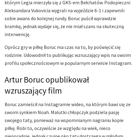
którym Legia mierzyła się z GKS-em Bełchatów. Podopieczni
Aleksandara Vukovicia wygrali na wyjeździe 6-1 i zapewnili
sobie awans do kolejnej rundy. Boruc puścił wprawdzie
bramkę, jednak wydaje się, że nie miał szans na skuteczną
interwencję.
Oprócz gry w piłkę Boruc ma czas na to, by poświęcić się
rodzinie. Udowodnił to publikując wzruszający wpis na swoim
profilu społecznościowym w popularnym serwisie Instagram.
Artur Boruc opublikował
wzruszający film
Boruc zamieścił na Instagramie wideo, na którym bawi się ze
swoim synkiem Noah. Malutki chłopczyk podziela pasję
swojego taty, ponieważ na wspomnianym nagraniu kopie
piłkę. Robi to, oczywiście ze względu na wiek, nieco
nieporadnie, jednak czujne oko taty dostrzega w młodym