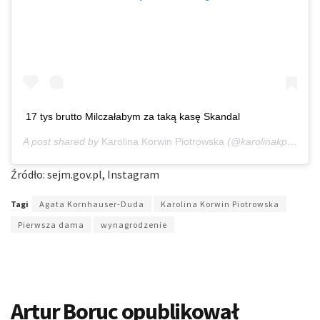
17 tys brutto Milczałabym za taką kasę Skandal
A post shared by
Karolina Korwin Piotrowska
(@karolinakp) on
Au
Źródło: sejm.gov.pl, Instagram
Tagi
Agata Kornhauser-Duda
Karolina Korwin Piotrowska
Pierwsza dama
wynagrodzenie
Artur Boruc opublikował