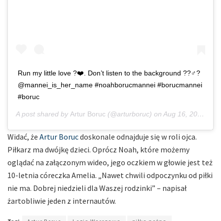
Run my little love ?❤️. Don’t listen to the background ??‍♂️?
@mannei_is_her_name #noahborucmannei #borucmannei
#boruc
A post shared by
Artur Boruc
(@arturboruc) on
Aug 16, 2020 at 4:33am PDT
Widać, że
Artur Boruc
doskonale odnajduje się w roli ojca.
Piłkarz ma dwójkę dzieci. Oprócz Noah, które możemy
oglądać na załączonym wideo, jego oczkiem w głowie jest też
10-letnia córeczka Amelia. „Nawet chwili odpoczynku od piłki
nie ma. Dobrej niedzieli dla Waszej rodzinki” – napisał
żartobliwie jeden z internautów.