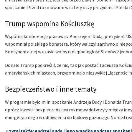
spotkanie. Przed rozmowami w cztery oczy prezydenci Polski i 
Trump wspomina Kościuszkę
Wspólną konferencję prasową z Andrzejem Dudą, prezydent US
wspomniał polskiego bohatera, który walczył zarówno o niepodl
Kontynentalnej w czasie wojny o niepodległość Stanów Zjedno
Donald Trump podkreślił, że nic, tak jak postać Tadeusza Kościu
amerykańskich miastach, przypomina o niezwykłej „łączności m
Bezpieczeństwo i inne tematy
W programie było m.in. spotkanie Andrzeja Dudy i Donalda Tru
oprócz kwestii bezpieczeństwa rozmowy dotyczyły między inny
energetycznego w odniesieniu do budowy gazociągu Nord Strea
Czytaj także: Andrzej Duda i jego wpadka podczas spotka