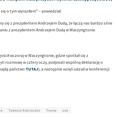
o się o tym wyraziłem” – powiedział.
my się z prezydentem Andrzejem Dudą, że łączą nas bardzo silne
kaniu z prezydentem Andrzejem Dudą w Waszyngtonie.
ścił wczoraj w Waszyngtonie, gdzie spotkał się z
 rozmowę w cztery oczy, podpisali wspólną deklarację o
znajdą państwo
TUTAJ
), a następnie wzięli udział w konferencji
ne
Tadeusz Kościuszko
Trump
usa