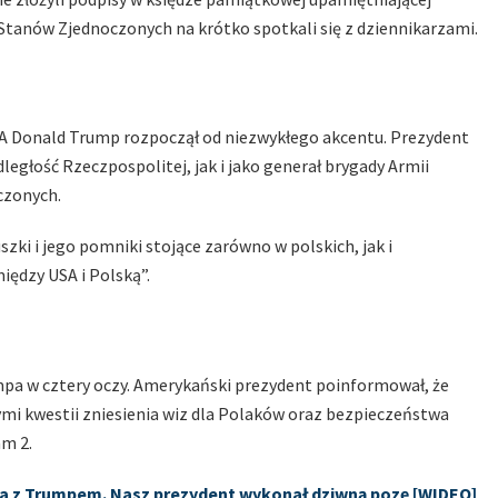
Stanów Zjednoczonych na krótko spotkali się z dziennikarzami.
A Donald Trump rozpoczął od niezwykłego akcentu. Prezydent
egłość Rzeczpospolitej, jak i jako generał brygady Armii
czonych.
szki i jego pomniki stojące zarówno w polskich, jak i
iędzy USA i Polską”.
mpa w cztery oczy. Amerykański prezydent poinformował, że
mi kwestii zniesienia wiz dla Polaków oraz bezpieczeństwa
m 2.
nia z Trumpem. Nasz prezydent wykonał dziwną pozę [WIDEO]