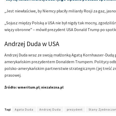
„Jest niewłaściwe, by Niemcy płaciły miliardy Rosji za gaz, jasn
„Sojusz między Polską a USA nie był nigdy tak mocny, zgodziliś
więzy obronne” – mówił prezydent USA Donald Trump po spot
Andrzej Duda w USA
Andrzej Duda wraz ze swoją małżonką Agatą Kornhauser-Dudą go
amerykańskim prezydentem Donaldem Trumpem. Politycy odbyli
polsko-amerykańskim partnerstwie strategicznym (jej treść 
prasowej.
Źródło: wmeritum.pl; niezalezna.pl
Tagi
Agata Duda
Andrzej Duda
prezydent
Stany Zjednoczo