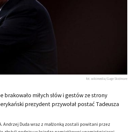
fot. wikimedia/Gage Skidmore
ie brakowało miłych słów i gestów ze strony
erykański prezydent przywołał postać Tadeusza
A. Andrzej Duda wraz z małżonką zostali powitani przez
 złożyli podpisy w księdze pamiątkowej upamiętniającej