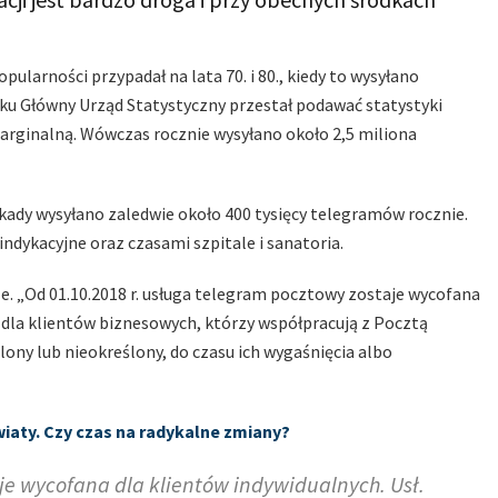
ularności przypadał na lata 70. i 80., kiedy to wysyłano
ku Główny Urząd Statystyczny przestał podawać statystyki
arginalną. Wówczas rocznie wysyłano około 2,5 miliona
ekady wysyłano zaledwie około 400 tysięcy telegramów rocznie.
indykacyjne oraz czasami szpitale i sanatoria.
e. „Od 01.10.2018 r. usługa telegram pocztowy zostaje wycofana
 dla klientów biznesowych, którzy współpracują z Pocztą
ny lub nieokreślony, do czasu ich wygaśnięcia albo
iaty. Czy czas na radykalne zmiany?
je wycofana dla klientów indywidualnych. Usł.