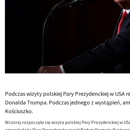
Podczas wizyty polskiej Pary Prezydenckiej w USA n
Donalda Trumpa. Podczas jednego z wystąpień, am
Kościuszko.
Wczoraj rozpoczęła się wizyta polskiej Pary Prezydenckiej w US
amerykańską Parę Prezydencką przed Białym Domem. Następnie