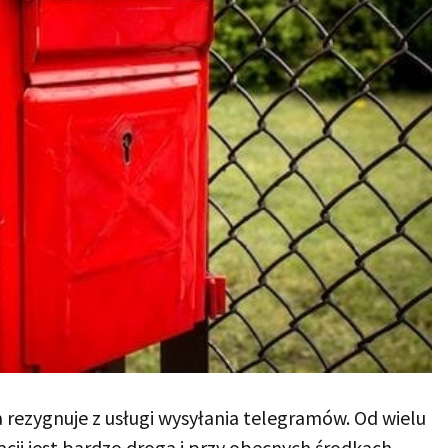
 rezygnuje z usługi wysyłania telegramów. Od wielu
acji jest bardzo droga i przy obecnych środkach