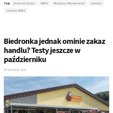
Tagi
Andrzej Duda
IBRiS
Mateusz Morawiecki
sondaż
sondaż IBRiS
Biedronka jednak ominie zakaz
handlu? Testy jeszcze w
październiku
29 września 2021