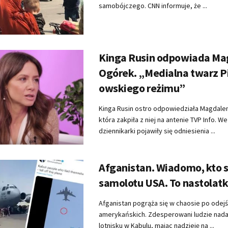
samobójczego. CNN informuje, że ...
Kinga Rusin odpowiada Ma
Ogórek. „Medialna twarz P
owskiego reżimu”
Kinga Rusin ostro odpowiedziała Magdale
która zakpiła z niej na antenie TVP Info. W
dziennikarki pojawiły się odniesienia ...
Afganistan. Wiadomo, kto s
samolotu USA. To nastolat
Afganistan pogrąża się w chaosie po odejś
amerykańskich. Zdesperowani ludzie nada
lotnisku w Kabulu, mając nadzieję na ...