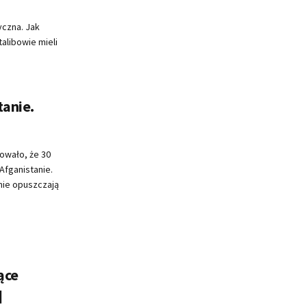
yczna. Jak
alibowie mieli
tanie.
owało, że 30
Afganistanie.
ie opuszczają
ące
]