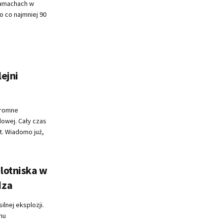
zamachach w
o co najmniej 90
ejni
gromne
owej. Cały czas
t. Wiadomo już,
 lotniska w
dza
lnej eksplozji.
hu