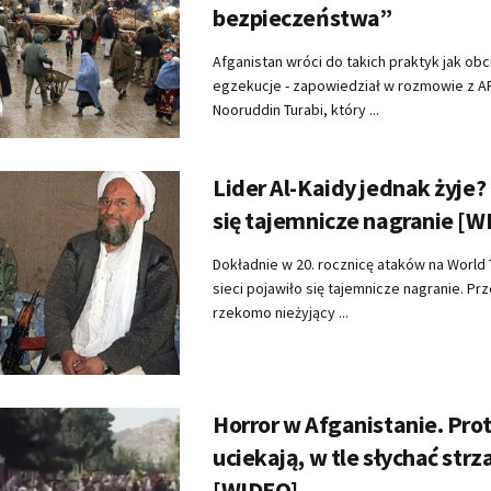
bezpieczeństwa”
Afganistan wróci do takich praktyk jak obc
egzekucje - zapowiedział w rozmowie z A
Nooruddin Turabi, który ...
Lider Al-Kaidy jednak żyje?
się tajemnicze nagranie [W
Dokładnie w 20. rocznicę ataków na World
sieci pojawiło się tajemnicze nagranie. Pr
rzekomo nieżyjący ...
Horror w Afganistanie. Pro
uciekają, w tle słychać strz
[WIDEO]