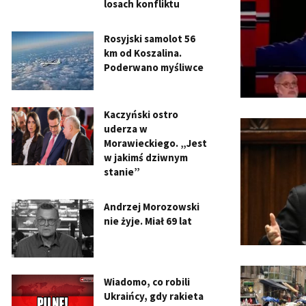
losach konfliktu
Rosyjski samolot 56
km od Koszalina.
Poderwano myśliwce
Kaczyński ostro
uderza w
Morawieckiego. „Jest
w jakimś dziwnym
stanie”
Andrzej Morozowski
nie żyje. Miał 69 lat
Wiadomo, co robili
Ukraińcy, gdy rakieta