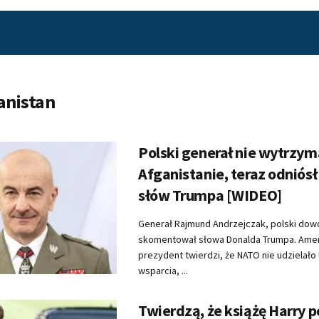
anistan
Polski generał nie wytrzym
Afganistanie, teraz odniósł 
słów Trumpa [WIDEO]
Generał Rajmund Andrzejczak, polski do
skomentował słowa Donalda Trumpa. Ame
prezydent twierdzi, że NATO nie udzielał
wsparcia, ...
Twierdzą, że książę Harry p