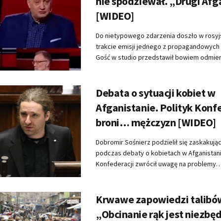
nie spodziewał. „Drugi Afg
[WIDEO]
Do nietypowego zdarzenia doszło w rosyjsk
trakcie emisji jednego z propagandowyc
Gość w studio przedstawił bowiem odmienn
Debata o sytuacji kobiet w
Afganistanie. Polityk Konf
broni… mężczyzn [WIDEO]
Dobromir Sośnierz podzielił się zaskakując
podczas debaty o kobietach w Afganistani
Konfederacji zwrócił uwagę na problemy… dr
Krwawe zapowiedzi talibó
„Obcinanie rąk jest niezbę