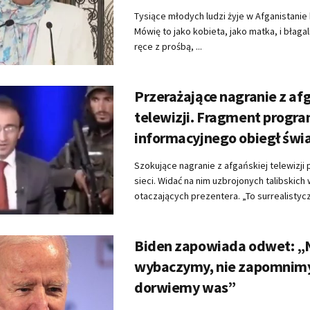
Tysiące młodych ludzi żyje w Afganistanie 
Mówię to jako kobieta, jako matka, i błaga
ręce z prośbą, ...
Przerażające nagranie z af
telewizji. Fragment progr
informacyjnego obiegł świ
Szokujące nagranie z afgańskiej telewizji 
sieci. Widać na nim uzbrojonych talibskic
otaczających prezentera. „To surrealistyczn
Biden zapowiada odwet: „
wybaczymy, nie zapomnim
dorwiemy was”