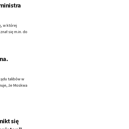
ministra
, w której
nał się m.in. do
na.
rządu talibów w
muje, że Moskwa
nikt się