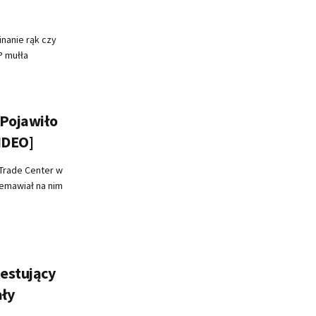
inanie rąk czy
P mułła
 Pojawiło
IDEO]
 Trade Center w
zemawiał na nim
testujący
ały