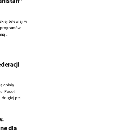
anistan”
iej telewizji w
h programów.
ą ...
ederacji
ą opinią
e. Poseł
ugiej płci. ...
w.
dne dla