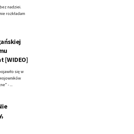
bez nadziei.
lnie rozkładam
gańskiej
amu
at [WIDEO]
pojawiło się w
h wojowników
e” - ...
Nie
y,