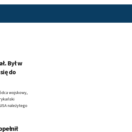
ał. Był w
się do
wódca wojskowy,
rykański
o USA należytego
opełnił