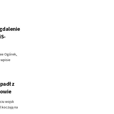
gdalenie
iS-
nie Ogórek,
e wpisie
padł z
kowie
ciu wojsk
l koczują na