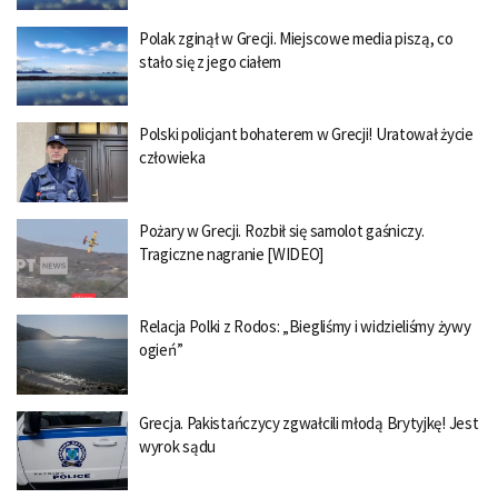
Polak zginął w Grecji. Miejscowe media piszą, co
stało się z jego ciałem
Polski policjant bohaterem w Grecji! Uratował życie
człowieka
Pożary w Grecji. Rozbił się samolot gaśniczy.
Tragiczne nagranie [WIDEO]
Relacja Polki z Rodos: „Biegliśmy i widzieliśmy żywy
ogień”
Grecja. Pakistańczycy zgwałcili młodą Brytyjkę! Jest
wyrok sądu