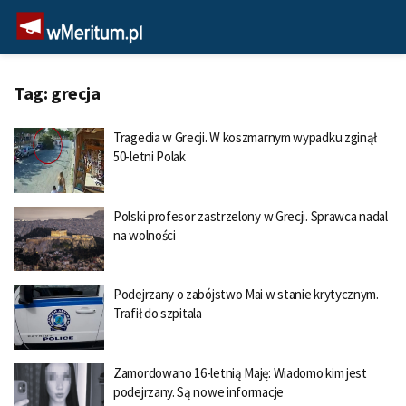
Tag:
grecja
Tragedia w Grecji. W koszmarnym wypadku zginął
50-letni Polak
Polski profesor zastrzelony w Grecji. Sprawca nadal
na wolności
Podejrzany o zabójstwo Mai w stanie krytycznym.
Trafił do szpitala
Zamordowano 16-letnią Maję: Wiadomo kim jest
podejrzany. Są nowe informacje