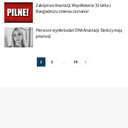
Zabójstwo Anastazji. Współlokator 32-latka z
Bangladeszu zmienia zeznania!
Pierwsze wyniki badań DNA Anastazji. Śledczy mają
pewność
1
2
…
10