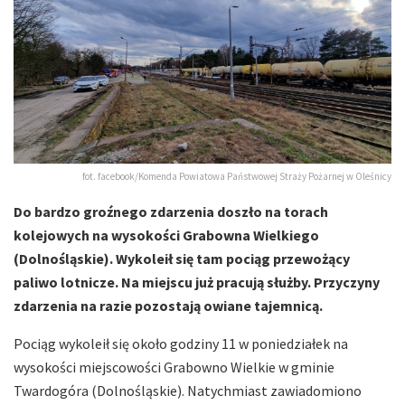
fot. facebook/Komenda Powiatowa Państwowej Straży Pożarnej w Oleśnicy
Do bardzo groźnego zdarzenia doszło na torach
kolejowych na wysokości Grabowna Wielkiego
(Dolnośląskie). Wykoleił się tam pociąg przewożący
paliwo lotnicze. Na miejscu już pracują służby. Przyczyny
zdarzenia na razie pozostają owiane tajemnicą.
Pociąg wykoleił się około godziny 11 w poniedziałek na
wysokości miejscowości Grabowno Wielkie w gminie
Twardogóra (Dolnośląskie). Natychmiast zawiadomiono