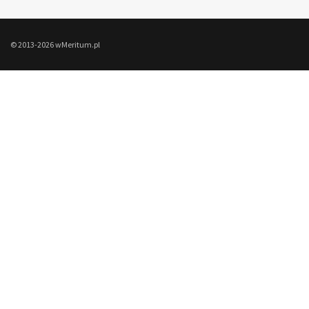
© 2013-2026 wMeritum.pl