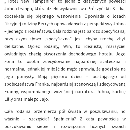
„Hotel New Hampshire” to jedna z klasycznych powieści
Johna Irvinga, która dzięki wydawnictwu Prószyński i S – ka,
doczekała się pięknego wznowienia. Opowiada o losach
fikcyjnej rodziny Berrych opowiadanych z perspektywy Johna
– jednego z rodzeństwa. Cała rodzina jest bardzo specyficzna,
przy czym słowo „specyficzna” jest chyba trochę zbyt
delikatne. Ojciec rodziny, Win, to idealista, marzyciel
owładnięty chęcią stworzenia dochodowego hotelu. Jego
żona to osoba zdecydowanie najbardziej stateczna i
normalna, jednak jej miłość do męża sprawia, że godzi się na
jego pomysły. Mają pięcioro dzieci – odstającego od
społeczeństwa Franka, najbardziej stanowczą i zdecydowaną
Franny, wspomnianego wcześniej narratora Johna, karlicę
Lilly oraz małego Jajo.
Cała rodzina przemierza pół świata w poszukiwaniu, no
właśnie – szczęścia? Spełnienia? Z cała pewnością w
poszukiwaniu siebie i rozwiązania licznych swoich