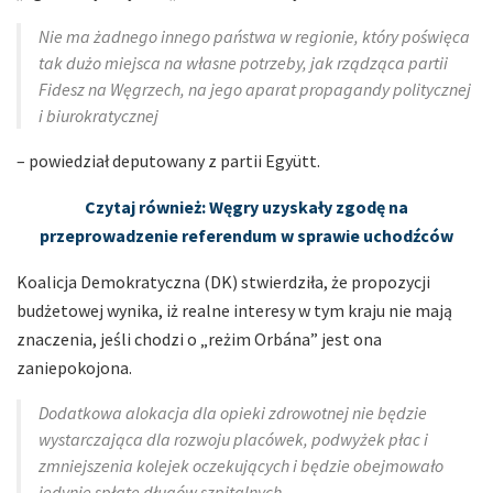
Nie ma żadnego innego państwa w regionie, który poświęca
tak dużo miejsca na własne potrzeby, jak rządząca partii
Fidesz na Węgrzech, na jego aparat propagandy politycznej
i biurokratycznej
– powiedział deputowany z partii Együtt.
Czytaj również: Węgry uzyskały zgodę na
przeprowadzenie referendum w sprawie uchodźców
Koalicja Demokratyczna (DK) stwierdziła, że propozycji
budżetowej wynika, iż realne interesy w tym kraju nie mają
znaczenia, jeśli chodzi o „reżim Orbána” jest ona
zaniepokojona.
Dodatkowa alokacja dla opieki zdrowotnej nie będzie
wystarczająca dla rozwoju placówek, podwyżek płac i
zmniejszenia kolejek oczekujących i będzie obejmowało
jedynie spłatę długów szpitalnych