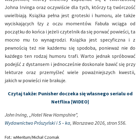
Johna Irvinga oraz oczywiście dla tych, którzy tą twórczość
uwielbiają. Książka pełna jest groteski i humoru, ale także
wyciskających łzy z oczu momentów. Fabuła wciąga od
początku do końca i jeżeli czytelnik da się porwać powieści, ta
mocno mu to wynagrodzi. Książka jest specyficzna i z
pewnością też nie każdemu się spodoba, ponieważ nie do
każdego ten rodzaj humoru trafi. Warto jednak spróbować
podejść z dystansem i jednocześnie doskonale bawić się przy
lekturze oraz przemyśleć wiele poważniejszych kwestii,
jakich w powieści nie brakuje.
Czytaj także: Punisher doczeka się własnego serialu od
Netflixa [WIDEO]
John Irving, „Hotel New Hampshire”,
Wydawnictwo Prószyński i S – ka
, Warszawa 2016, stron 556.
Fot.: wMeritum/Michał Czornak