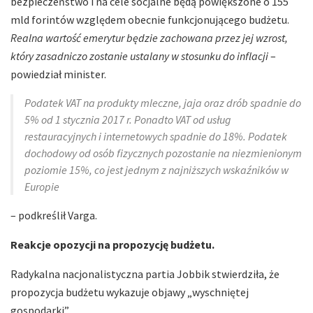
bezpieczeństwo i na cele socjalne będą powiększone o 155
mld forintów względem obecnie funkcjonującego budżetu.
Realna wartość emerytur będzie zachowana przez jej wzrost,
który zasadniczo zostanie ustalany w stosunku do inflacji
–
powiedział minister.
Podatek VAT na produkty mleczne, jaja oraz drób spadnie do
5% od 1 stycznia 2017 r. Ponadto VAT od usług
restauracyjnych i internetowych spadnie do 18%. Podatek
dochodowy od osób fizycznych pozostanie na niezmienionym
poziomie 15%, co jest jednym z najniższych wskaźników w
Europie
– podkreślił Varga.
Reakcje opozycji na propozycję budżetu.
Radykalna nacjonalistyczna partia Jobbik stwierdziła, że
propozycja budżetu wykazuje objawy „wyschniętej
gospodarki”.