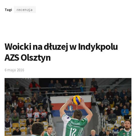
Tagi
recenzja
Woicki na dłuzej w Indykpolu
AZS Olsztyn
6 maja 2016