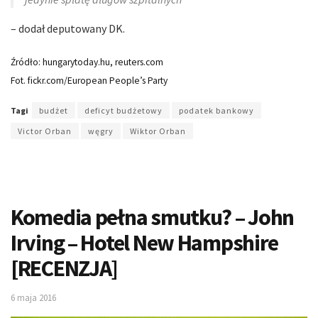
– dodał deputowany DK.
Źródło: hungarytoday.hu, reuters.com
Fot. fickr.com/European People’s Party
Tagi
budżet
deficyt budżetowy
podatek bankowy
Victor Orban
węgry
Wiktor Orban
Komedia pełna smutku? – John
Irving – Hotel New Hampshire
[RECENZJA]
6 maja 2016