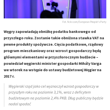
Fot. fickr.com/European People's Party
Węgry zapowiadają obniżkę podatku bankowego od
przyszłego roku. Zostanie takie obniżona stawka VAT na
pewne produkty spożywcze. Cięcia podatkowe, rządowy
program mieszkaniowy oraz wzrost gospodarczy będą
głównymi elementami w przyszłorocznym budżecie –
powiedział węgierski minister gospodarki Mihály Varga
we wtorek na wstępie do ustawy budżetowej Węgier na
2017 r.
Węgierski rząd jako cel wyznaczył wzrost gospodarczy w
przyszłym roku na poziomie 3,1%, wraz z deficytem
budżetowym na poziomie 2,4% PKB. Dług publiczny będzie
nadal spadać