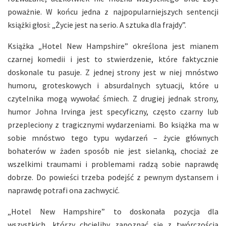
poważnie. W końcu jedna z najpopularniejszych sentencji
książki głosi: „Życie jest na serio. A sztuka dla frajdy”.
Książka „Hotel New Hampshire” określona jest mianem
czarnej komedii i jest to stwierdzenie, które faktycznie
doskonale tu pasuje. Z jednej strony jest w niej mnóstwo
humoru, groteskowych i absurdalnych sytuacji, które u
czytelnika mogą wywołać śmiech. Z drugiej jednak strony,
humor Johna Irvinga jest specyficzny, często czarny lub
przepleciony z tragicznymi wydarzeniami. Bo książka ma w
sobie mnóstwo tego typu wydarzeń – życie głównych
bohaterów w żaden sposób nie jest sielanką, chociaż ze
wszelkimi traumami i problemami radzą sobie naprawdę
dobrze. Do powieści trzeba podejść z pewnym dystansem i
naprawdę potrafi ona zachwycić.
„Hotel New Hampshire” to doskonała pozycja dla
wszystkich, którzy chcieliby zapoznać się z twórczością