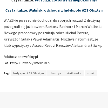
Czytaj także:
PlusLiga: Lotos wziąż niepokonany!
Czytaj także: Waliński odchodzi z Indykpolu AZS Olsztyn
W AZS-ie po sezonie dochodzi do sporych roszad. Z drużyną
pożegnali się już bowiem Bartosz Bednorz i Marcin Waliński.
Nowego pracodawcy poszukują także Michał Potera,
Krzysztof Gulak i Paweł Adamajtis. Możliwe natomiast, że
klub wypożyczy z Asseco Resovi Rzeszów Aleksandra Śliwkę.
Źródło: sportowefakty.pl
Fot.: Patryk Głowacki/wMeritum.pl
Tagi
Indykpol AZS Olsztyn
plusliga
siatkówka
sport