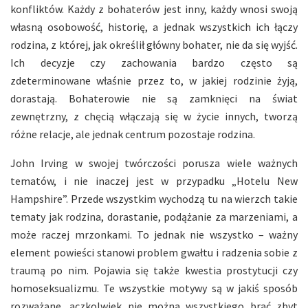
konfliktów. Każdy z bohaterów jest inny, każdy wnosi swoją
własną osobowość, historię, a jednak wszystkich ich łączy
rodzina, z której, jak określił główny bohater, nie da się wyjść.
Ich decyzje czy zachowania bardzo często są
zdeterminowane właśnie przez to, w jakiej rodzinie żyją,
dorastają. Bohaterowie nie są zamknięci na świat
zewnętrzny, z chęcią włączają się w życie innych, tworzą
różne relacje, ale jednak centrum pozostaje rodzina.
John Irving w swojej twórczości porusza wiele ważnych
tematów, i nie inaczej jest w przypadku „Hotelu New
Hampshire”. Przede wszystkim wychodzą tu na wierzch takie
tematy jak rodzina, dorastanie, podążanie za marzeniami, a
może raczej mrzonkami. To jednak nie wszystko – ważny
element powieści stanowi problem gwałtu i radzenia sobie z
traumą po nim. Pojawia się także kwestia prostytucji czy
homoseksualizmu. Te wszystkie motywy są w jakiś sposób
rozważane, aczkolwiek nie można wszystkiego brać zbyt