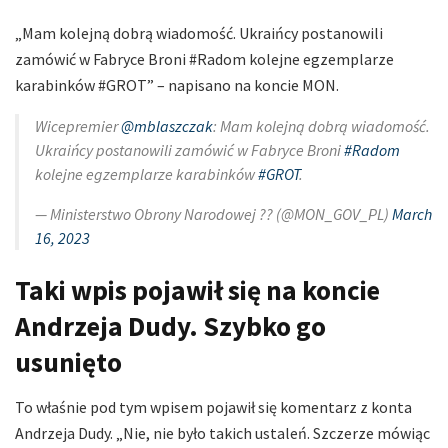
„Mam kolejną dobrą wiadomość. Ukraińcy postanowili
zamówić w Fabryce Broni #Radom kolejne egzemplarze
karabinków #GROT” – napisano na koncie MON.
Wicepremier
@mblaszczak
: Mam kolejną dobrą wiadomość.
Ukraińcy postanowili zamówić w Fabryce Broni
#Radom
kolejne egzemplarze karabinków
#GROT
.
— Ministerstwo Obrony Narodowej ?? (@MON_GOV_PL)
March
16, 2023
Taki wpis pojawił się na koncie
Andrzeja Dudy. Szybko go
usunięto
To właśnie pod tym wpisem pojawił się komentarz z konta
Andrzeja Dudy. „Nie, nie było takich ustaleń. Szczerze mówiąc