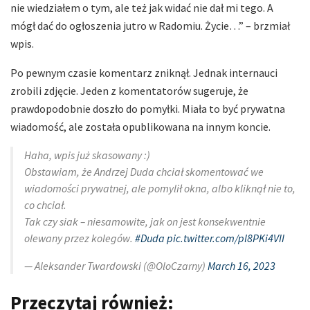
nie wiedziałem o tym, ale też jak widać nie dał mi tego. A
mógł dać do ogłoszenia jutro w Radomiu. Życie…” – brzmiał
wpis.
Po pewnym czasie komentarz zniknął. Jednak internauci
zrobili zdjęcie. Jeden z komentatorów sugeruje, że
prawdopodobnie doszło do pomyłki. Miała to być prywatna
wiadomość, ale została opublikowana na innym koncie.
Haha, wpis już skasowany :)
Obstawiam, że Andrzej Duda chciał skomentować we
wiadomości prywatnej, ale pomylił okna, albo kliknął nie to,
co chciał.
Tak czy siak – niesamowite, jak on jest konsekwentnie
olewany przez kolegów.
#Duda
pic.twitter.com/pl8PKi4VII
— Aleksander Twardowski (@OloCzarny)
March 16, 2023
Przeczytaj również: