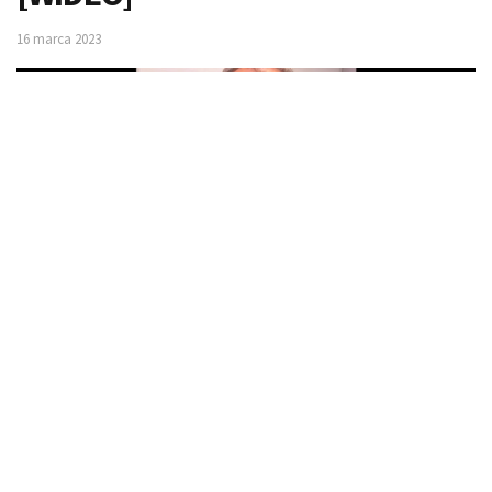
16 marca 2023
Fot. Twitter screen
Donald Tusk znów oszukał Polaków – przekonuje Dariusz
Matecki. Rady Miasta Szczecin opublikował nagranie, na
którym zrobił analogiczne zakupy do tych, które pokazał
lider Platformy Obywatelskiej w swoim materiale.
Donald Tusk wywołał wielkie poruszenie swoim niedawnym