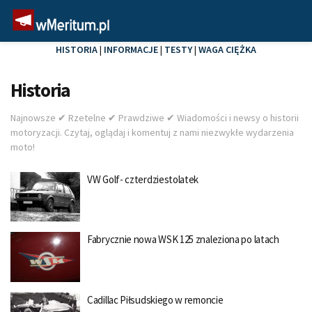
HISTORIA
|
INFORMACJE
|
TESTY
|
WAGA CIĘŻKA
Historia
Najnowsze ✔ Rzetelne ✔ Prawdziwe ✔ Wiadomości i newsy o historii
motoryzacji. Czytaj, oglądaj i komentuj z nami niezwykłe wydarzenia
moto!
VW Golf- czterdziestolatek
Fabrycznie nowa WSK 125 znaleziona po latach
Cadillac Piłsudskiego w remoncie