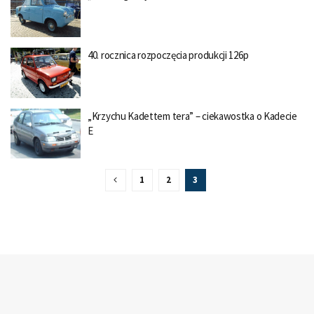
40. rocznica rozpoczęcia produkcji 126p
„Krzychu Kadettem tera” – ciekawostka o Kadecie
E
1
2
3