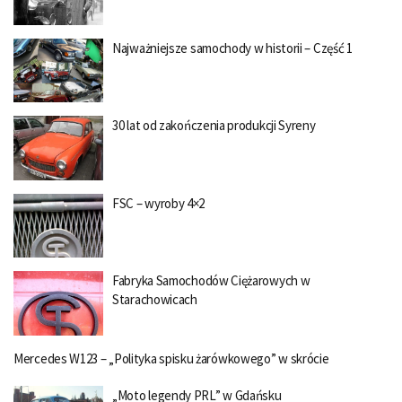
Najważniejsze samochody w historii – Część 1
30 lat od zakończenia produkcji Syreny
FSC – wyroby 4×2
Fabryka Samochodów Ciężarowych w
Starachowicach
Mercedes W123 – „Polityka spisku żarówkowego” w skrócie
„Moto legendy PRL” w Gdańsku