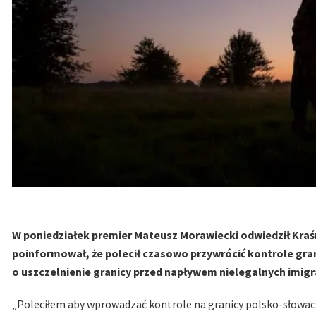
W poniedziałek premier Mateusz Morawiecki odwiedził Kraś
poinformował, że polecił czasowo przywrócić kontrole gran
o uszczelnienie granicy przed napływem nielegalnych imig
„Poleciłem aby wprowadzać kontrole na granicy polsko-słowa