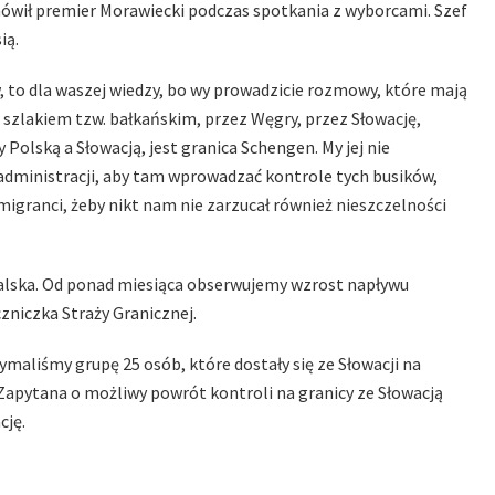
mówił premier Morawiecki podczas spotkania z wyborcami. Szef
ią.
, to dla waszej wiedzy, bo wy prowadzicie rozmowy, które mają
 szlakiem tzw. bałkańskim, przez Węgry, przez Słowację,
 Polską a Słowacją, jest granica Schengen. My jej nie
administracji, aby tam wprowadzać kontrole tych busików,
migranci, żeby nikt nam nie zarzucał również nieszczelności
halska. Od ponad miesiąca obserwujemy wzrost napływu
zniczka Straży Granicznej.
ymaliśmy grupę 25 osób, które dostały się ze Słowacji na
 Zapytana o możliwy powrót kontroli na granicy ze Słowacją
cję.