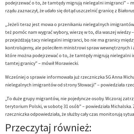
podejrzewać o to, że tamtędy migrują nielegalni imigranci” – 
rządu zaznaczył, że udało się dotąd uszczelnić granicę z Białorus
„Jeżeli teraz jest mowa o przenikaniu nielegalnych imigrantów
też pomóc nam wygrać wybory, wierzę w to, dla waszej wiedzy –
przejeżdżają tacy nielegalni imigranci, bo nie ma granicy między
kontrolujemy, ale poleciłem ministrowi spraw wewnętrznych i 
które można podejrzewać o to, że tamtędy migrują nielegalni i
tamtej granicy” – mówił Morawiecki.
Wcześniej o sprawie informowała już rzeczniczka SG Anna Mic
nielegalnych imigrantów od strony Słowacji” – powiedziała rzec
„To duże grupy migrantów, nie pojedyncze osoby.
Wczoraj zatrz
terytorium Polski, w sobotę 31 osób” – powiedziała Michalska.
rzeczniczka odpowiedziała, że służby cały czas monitorują sytua
Przeczytaj również: