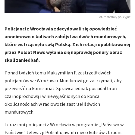
Fot. materiały policyjne
Policjanci z Wrocławia zdecydowali się opowiedzieć
anonimowo o kulisach zabójstwa dwóch mundurowych,
które wstrząsnęło całą Polską. Z ich relacji opublikowanej
przez Polsat News wyłania się naprawdę ponury obraz
skali zaniedbań.
Ponad tydzień temu Maksymilian F. zastrzelił dwóch
policjantów we Wrocławiu. Mundurowi go zatrzymali, aby
przewieźć na komisariat. Sprawca jednak posiadał broń
czarnoprochową i w niewyjaśnionych do końca
okolicznościach w radiowozie zastrzelił dwóch
mundurowych.
Teraz inni policjanci z Wrocławia w programie „Państwo w
Państwie” telewizji Polsat ujawnili nieco kulisów zbrodni.