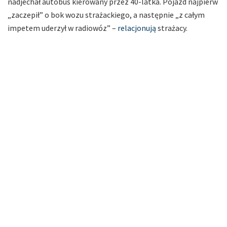
nadjechał autobus kierowany przez 40-latka. Pojazd najpierw
„zaczepił” o bok wozu strażackiego, a następnie „z całym
impetem uderzył w radiowóz” –
relacjonują
strażacy.