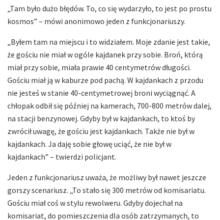
„Tam było dużo błędów. To, co się wydarzyło, to jest po prostu
kosmos” – mówi anonimowo jeden z funkcjonariuszy.
„Byłem tam na miejscu i to widziałem. Moje zdanie jest takie,
że gościu nie miał w ogóle kajdanek przy sobie. Broń, którą
miał przy sobie, miała prawie 40 centymetrów długości.
Gościu miał ją w kaburze pod pachą. W kajdankach z przodu
nie jesteś w stanie 40-centymetrowej broni wyciągnąć. A
chłopak odbił się później na kamerach, 700-800 metrów dalej,
na stacji benzynowej. Gdyby był w kajdankach, to ktoś by
zwrócił uwagę, że gościu jest kajdankach. Także nie był w
kajdankach. Ja daję sobie głowę uciąć, że nie był w
kajdankach” – twierdzi policjant.
Jeden z funkcjonariusz uważa, że możliwy był nawet jeszcze
gorszy scenariusz. „To stało się 300 metrów od komisariatu.
Gościu miał coś w stylu rewolweru. Gdyby dojechał na
komisariat, do pomieszczenia dla osób zatrzymanych, to