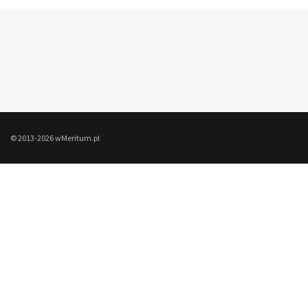
© 2013-2026 wMeritum.pl