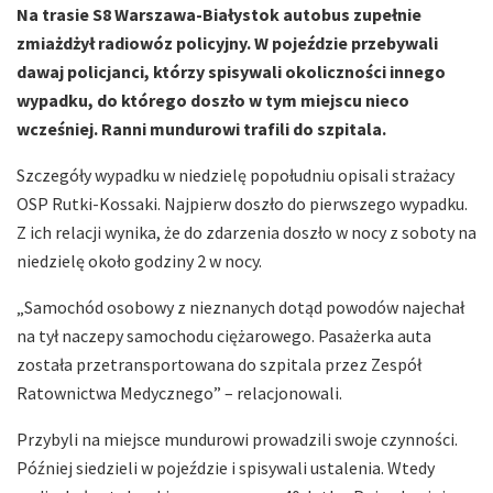
Na trasie S8 Warszawa-Białystok autobus zupełnie
zmiażdżył radiowóz policyjny. W pojeździe przebywali
dawaj policjanci, którzy spisywali okoliczności innego
wypadku, do którego doszło w tym miejscu nieco
wcześniej. Ranni mundurowi trafili do szpitala.
Szczegóły wypadku w niedzielę popołudniu opisali strażacy
OSP Rutki-Kossaki. Najpierw doszło do pierwszego wypadku.
Z ich relacji wynika, że do zdarzenia doszło w nocy z soboty na
niedzielę około godziny 2 w nocy.
„Samochód osobowy z nieznanych dotąd powodów najechał
na tył naczepy samochodu ciężarowego. Pasażerka auta
została przetransportowana do szpitala przez Zespół
Ratownictwa Medycznego” – relacjonowali.
Przybyli na miejsce mundurowi prowadzili swoje czynności.
Później siedzieli w pojeździe i spisywali ustalenia. Wtedy