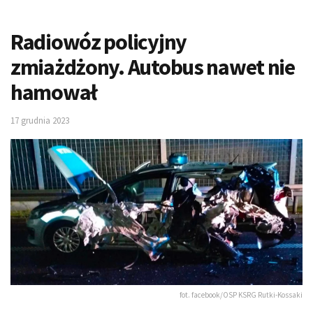
Radiowóz policyjny
zmiażdżony. Autobus nawet nie
hamował
17 grudnia 2023
fot. facebook/OSP KSRG Rutki-Kossaki