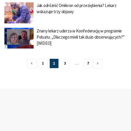
Jak odróżnić Omikron od przeziębienia? Lekarz
wskazuje trzy objawy
Znany lekarz uderza w Konfederację w programie
Polsatu. „Dlaczego mieli tak dużo obserwujących?”
[WIDEO]
1
2
3
…
7