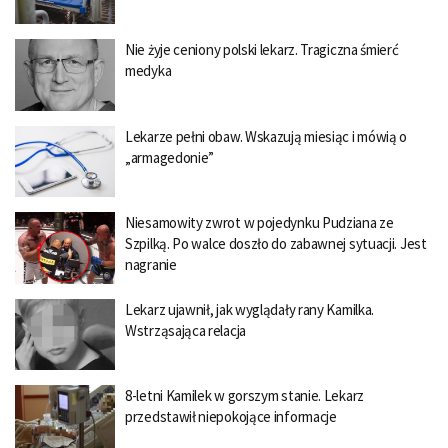
Nie żyje ceniony polski lekarz. Tragiczna śmierć
medyka
Lekarze pełni obaw. Wskazują miesiąc i mówią o
„armagedonie”
Niesamowity zwrot w pojedynku Pudziana ze
Szpilką. Po walce doszło do zabawnej sytuacji. Jest
nagranie
Lekarz ujawnił, jak wyglądały rany Kamilka.
Wstrząsająca relacja
8-letni Kamilek w gorszym stanie. Lekarz
przedstawił niepokojące informacje