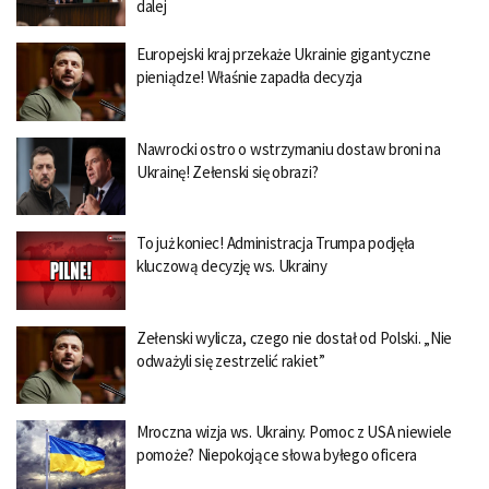
dalej
Europejski kraj przekaże Ukrainie gigantyczne
pieniądze! Właśnie zapadła decyzja
Nawrocki ostro o wstrzymaniu dostaw broni na
Ukrainę! Zełenski się obrazi?
To już koniec! Administracja Trumpa podjęła
kluczową decyzję ws. Ukrainy
Zełenski wylicza, czego nie dostał od Polski. „Nie
odważyli się zestrzelić rakiet”
Mroczna wizja ws. Ukrainy. Pomoc z USA niewiele
pomoże? Niepokojące słowa byłego oficera