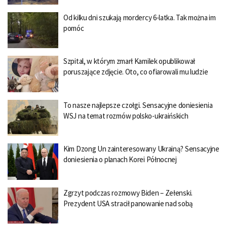
Od kilku dni szukają mordercy 6-latka. Tak można im
pomóc
Szpital, w którym zmarł Kamilek opublikował
poruszające zdjęcie. Oto, co ofiarowali mu ludzie
To nasze najlepsze czołgi. Sensacyjne doniesienia
WSJ na temat rozmów polsko-ukraińskich
Kim Dzong Un zainteresowany Ukrainą? Sensacyjne
doniesienia o planach Korei Północnej
Zgrzyt podczas rozmowy Biden – Zełenski.
Prezydent USA stracił panowanie nad sobą