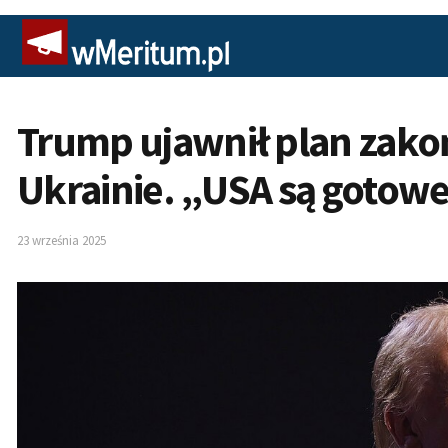
Trump ujawnił plan zako
Ukrainie. „USA są gotow
23 września 2025