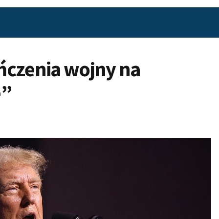
ńczenia wojny na
e”