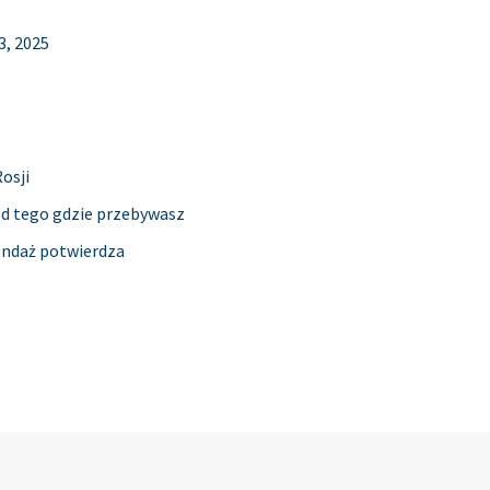
, 2025
osji
 od tego gdzie przebywasz
ondaż potwierdza