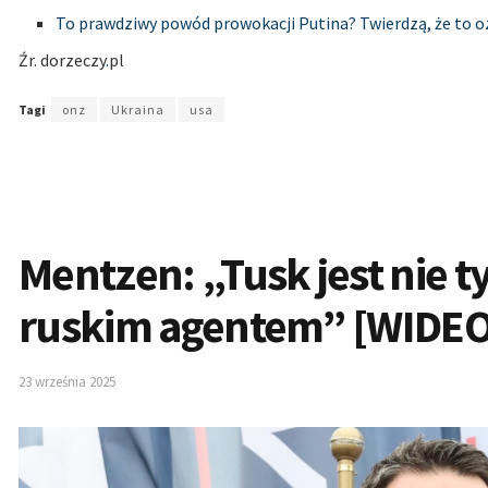
To prawdziwy powód prowokacji Putina? Twierdzą, że to o
Źr. dorzeczy
.
pl
Tagi
onz
Ukraina
usa
Mentzen: „Tusk jest nie t
ruskim agentem” [WIDEO
23 września 2025