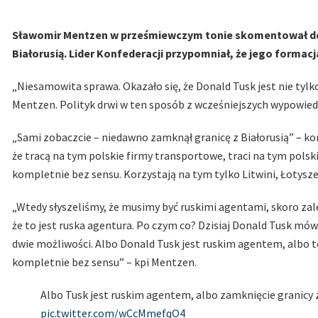
Sławomir Mentzen w prześmiewczym tonie skomentował decy
Białorusią. Lider Konfederacji przypomniał, że jego formacj
„Niesamowita sprawa. Okazało się, że Donald Tusk jest nie tyl
Mentzen. Polityk drwi w ten sposób z wcześniejszych wypowiedz
„Sami zobaczcie – niedawno zamknął granicę z Białorusią” – ko
że tracą na tym polskie firmy transportowe, traci na tym polsk
kompletnie bez sensu. Korzystają na tym tylko Litwini, Łotysze
„Wtedy słyszeliśmy, że musimy być ruskimi agentami, skoro zale
że to jest ruska agentura. Po czym co? Dzisiaj Donald Tusk mówi,
dwie możliwości. Albo Donald Tusk jest ruskim agentem, albo 
kompletnie bez sensu” – kpi Mentzen.
Albo Tusk jest ruskim agentem, albo zamknięcie granicy z
pic.twitter.com/wCcMmefqO4