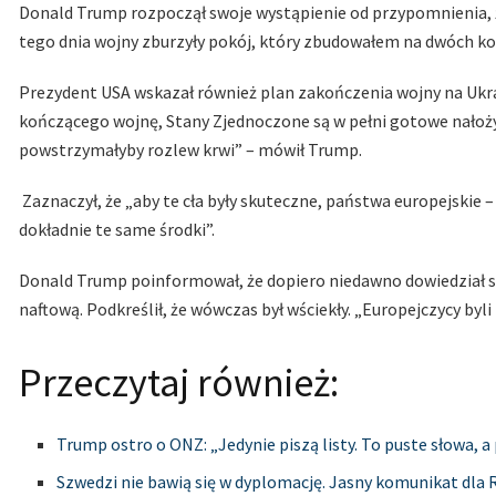
Donald Trump rozpoczął swoje wystąpienie od przypomnienia, ż
tego dnia wojny zburzyły pokój, który zbudowałem na dwóch k
Prezydent USA wskazał również plan zakończenia wojny na Ukra
kończącego wojnę, Stany Zjednoczone są w pełni gotowe nałożyć
powstrzymałyby rozlew krwi” – mówił Trump.
Zaznaczył, że „aby te cła były skuteczne, państwa europejskie –
dokładnie te same środki”.
Donald Trump poinformował, że dopiero niedawno dowiedział si
naftową. Podkreślił, że wówczas był wściekły. „Europejczycy byl
Przeczytaj również:
Trump ostro o ONZ: „Jedynie piszą listy. To puste słowa, a
Szwedzi nie bawią się w dyplomację. Jasny komunikat dla R