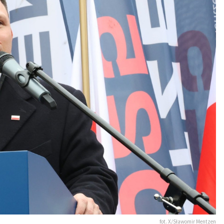
fot. X/Sławomir Mentzen