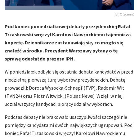
fot. X (screen)
Pod koniec poniedziałkowej debaty prezydenckiej Rafał
Trzaskowski wręczył Karolowi Nawrockiemu tajemniczą
kopertę. Dziennikarze zastanawiają się, co mogło się
znaleźć w środku. Prezydent Warszawy pytany o tę
sprawę odesłał do prezesa IPN.
W poniedziałek odbyła się ostatnia debata kandydatów przed
niedzielną pierwszą turą wyborów prezydenckich. Debatę
prowadzili: Dorota Wysocka-Schnepf (TVP), Radomir Wit
(TVN24) oraz Piotr Witwicki (Polsat News). Wzięli w niej
udział wszyscy kandydaci biorący udział w wyborach.
Podczas debaty nie brakowało uszczypliwości szczególnie
pomiędzy kandydatami dwóch największych ugrupowań. Pod
koniec Rafał Trzaskowski wręczył Karolowi Nawrockiemu