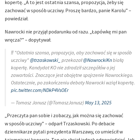
kopertę. „A to jest ostatnia szansa, propozycja, żeby się
zachować w sposób uczciwy. Proszę bardzo, panie Karolu” –
powiedział.
Nawrocki nie przyjął podarunku od razu. „Łapówkę mi pan
wręcza?” – dopytywał.
‼️ "Ostatnia szansa, propozycja, aby zachować się w sposób
uczciwy"
@trzaskowski_
przekazał
@NawrockiKn
białą
kopertę. Kandydat KO nie zdradził szczegółów o jej
zawartości. Znaczące jest obojętne spojrzenie Nawrockiego.
Ostatecznie, po zakończeniu debaty Nawrocki wziął kopertę.
pic.twitter.com/NDkP4VsOEr
— Tomasz Janusz (@TomaszJanusz)
May 13, 2025
„Przeczyta pan sobie i zobaczy, jak można się zachować
w sposób uczciwy” – odparł Trzaskowski. Po debacie
dziennikarze pytali prezydenta Warszawy, co umieścił w
tajemniczej kopercie. Ten nie chciał jednak odpowiedzieć. Jak