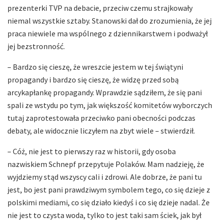
prezenterki TVP na debacie, przeciw czemu strajkowały
niemal wszystkie sztaby. Stanowski dał do zrozumienia, że jej
praca niewiele ma wspólnego z dziennikarstwem i podważył
jej bezstronność.
– Bardzo się cieszę, że wreszcie jestem w tej świątyni
propagandy i bardzo się cieszę, że widzę przed sobą
arcykapłankę propagandy. Wprawdzie sądziłem, że się pani
spali ze wstydu po tym, jak większość komitetów wyborczych
tutaj zaprotestowała przeciwko pani obecności podczas
debaty, ale widocznie liczyłem na zbyt wiele – stwierdził.
– Cóż, nie jest to pierwszy raz w historii, gdy osoba
nazwiskiem Schnepf przepytuje Polaków. Mam nadzieję, że
wyjdziemy stąd wszyscy cali i zdrowi. Ale dobrze, że pani tu
jest, bo jest pani prawdziwym symbolem tego, co się dzieje z
polskimi mediami, co się działo kiedyś i co się dzieje nadal. Że
nie jest to czysta woda, tylko to jest taki sam ściek, jak był