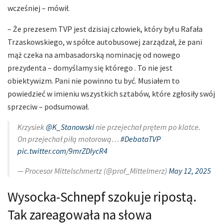
wcześniej – mówił.
– Że prezesem TVP jest dzisiaj człowiek, który był u Rafała
Trzaskowskiego, w spółce autobusowej zarządzał, że pani
mąż czeka na ambasadorską nominację od nowego
prezydenta – domyślamy się którego . To nie jest
obiektywizm. Pani nie powinno tu być. Musiałem to
powiedzieć w imieniu wszystkich sztabów, które zgłosiły swój
sprzeciw – podsumował.
Krzysiek
@K_Stanowski
nie przejechał prętem po klatce.
On przejechał piłą motorową…
#DebataTVP
pic.twitter.com/9mrZDIycR4
— Procesor Mittelschmertz (@prof_Mittelmerz)
May 12, 2025
Wysocka-Schnepf szokuje ripostą.
Tak zareagowała na słowa