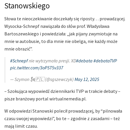
Stanowskiego
Słowa te nieoczekiwanie doczekały się riposty… prowadzącej.
Wysocka-Schnepf nawiązała do słów prof. Władysława
Bartoszewskiego i powiedziała: „jak pijany zwymiotuje na
mnie w autobusie, to dla mnie nie obelga, nie każdy może
mnie obrazić”.
#Schnepf
nie wytrzymała presji. XD
#debata
#debataTVP
pic.twitter.com/3oPST5v337
— Szymon 🗽🇵🇱 (@sgszewczyk)
May 12, 2025
– Szokująca wypowiedź dziennikarki TVP w trakcie debaty –
pisze branżowy portal wirtualnemedia.pl.
W odpowiedzi Stanowski polecił prowadzącej, by “pilnowała
czasu swojej wypowiedzi”, bo te – zgodnie z zasadami – też
mają limit czasu.