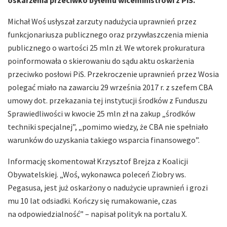
Michał Woś usłyszał zarzuty nadużycia uprawnień przez
funkcjonariusza publicznego oraz przywłaszczenia mienia
publicznego o wartości 25 mln zł. We wtorek prokuratura
poinformowała o skierowaniu do sądu aktu oskarżenia
przeciwko posłowi PiS. Przekroczenie uprawnień przez Wosia
polegać miało na zawarciu 29 września 2017 r. z szefem CBA
umowy dot. przekazania tej instytucji środków z Funduszu
Sprawiedliwości w kwocie 25 mln zł na zakup „środków
techniki specjalnej”, „pomimo wiedzy, że CBA nie spełniało
warunków do uzyskania takiego wsparcia finansowego”.
Informację skomentował Krzysztof Brejza z Koalicji
Obywatelskiej. „Woś, wykonawca poleceń Ziobry ws.
Pegasusa, jest już oskarżony o nadużycie uprawnień i grozi
mu 10 lat odsiadki. Kończy się rumakowanie, czas
na odpowiedzialność” – napisał polityk na portalu X.