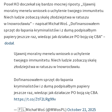
Poseł KO doczekał się bardzo mocnej riposty. „Ujawnij
moralny menelu wniosek o uchylenie twojego immunitetu.
Niech ludzie zobaczą skalę złodziejstwa w ratuszu
w Inowrocławiu” – napisał Michał Woś. „Dofinansowałem
sprzęt do łapania kryminalistów i z dumą podpisałbym
papiery jeszcze raz, wiedząc jak działacze PO boją się CBA” –
dodał
.
Ujawnij moralny menelu wniosek o uchylenie
twojego immunitetu. Niech ludzie zobaczą skalę
złodziejstwa w ratuszu w Inowrocławiu.
Dofinansowałem sprzęt do łapania
kryminalistów i z dumą podpisałbym papiery
jeszcze raz, wiedząc jak działacze PO boją się CBA.
https://t.co/ZtF2LRg99v
— 🇵🇱Michał Woś (@MWosPL)
October 21, 2025