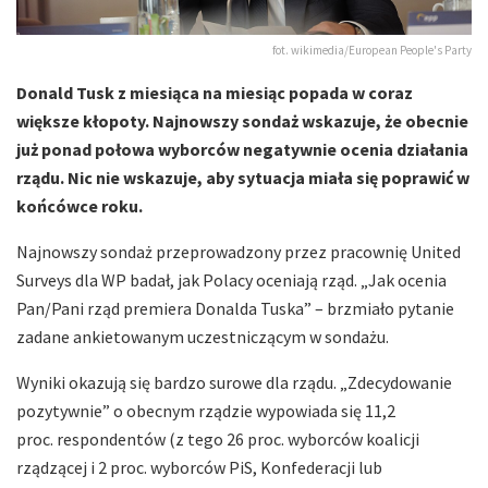
fot. wikimedia/European People's Party
Donald Tusk z miesiąca na miesiąc popada w coraz
większe kłopoty. Najnowszy sondaż wskazuje, że obecnie
już ponad połowa wyborców negatywnie ocenia działania
rządu. Nic nie wskazuje, aby sytuacja miała się poprawić w
końcówce roku.
Najnowszy sondaż przeprowadzony przez pracownię United
Surveys dla WP badał, jak Polacy oceniają rząd. „Jak ocenia
Pan/Pani rząd premiera Donalda Tuska” – brzmiało pytanie
zadane ankietowanym uczestniczącym w sondażu.
Wyniki okazują się bardzo surowe dla rządu. „Zdecydowanie
pozytywnie” o obecnym rządzie wypowiada się 11,2
proc. respondentów (z tego 26 proc. wyborców koalicji
rządzącej i 2 proc. wyborców PiS, Konfederacji lub