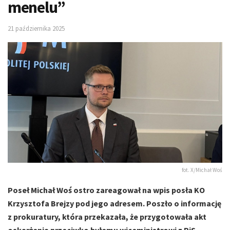
menelu”
21 października 2025
fot. X/Michał Woś
Poseł Michał Woś ostro zareagował na wpis posła KO
Krzysztofa Brejzy pod jego adresem. Poszło o informację
z prokuratury, która przekazała, że przygotowała akt
oskarżenia przeciwko byłemu wiceministrowi z PiS.