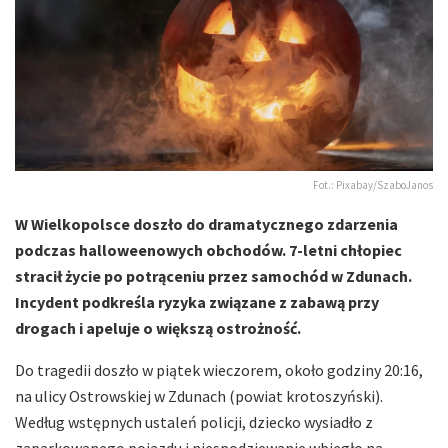
Fot.: Pixabay/SzaboJanos
W Wielkopolsce doszło do dramatycznego zdarzenia
podczas halloweenowych obchodów. 7-letni chłopiec
stracił życie po potrąceniu przez samochód w Zdunach.
Incydent podkreśla ryzyka związane z zabawą przy
drogach i apeluje o większą ostrożność.
Do tragedii doszło w piątek wieczorem, około godziny 20:16,
na ulicy Ostrowskiej w Zdunach (powiat krotoszyński).
Według wstępnych ustaleń policji, dziecko wysiadło z
zaparkowanego pojazdu i niespodziewanie wbiegło na