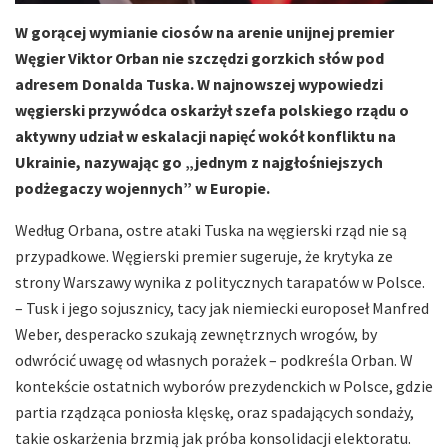
W gorącej wymianie ciosów na arenie unijnej premier
Węgier Viktor Orban nie szczędzi gorzkich słów pod
adresem Donalda Tuska. W najnowszej wypowiedzi
węgierski przywódca oskarżył szefa polskiego rządu o
aktywny udział w eskalacji napięć wokół konfliktu na
Ukrainie, nazywając go „jednym z najgłośniejszych
podżegaczy wojennych” w Europie.
Według Orbana, ostre ataki Tuska na węgierski rząd nie są
przypadkowe. Węgierski premier sugeruje, że krytyka ze
strony Warszawy wynika z politycznych tarapatów w Polsce.
– Tusk i jego sojusznicy, tacy jak niemiecki europoseł Manfred
Weber, desperacko szukają zewnętrznych wrogów, by
odwrócić uwagę od własnych porażek – podkreśla Orban. W
kontekście ostatnich wyborów prezydenckich w Polsce, gdzie
partia rządząca poniosła klęskę, oraz spadających sondaży,
takie oskarżenia brzmią jak próba konsolidacji elektoratu.