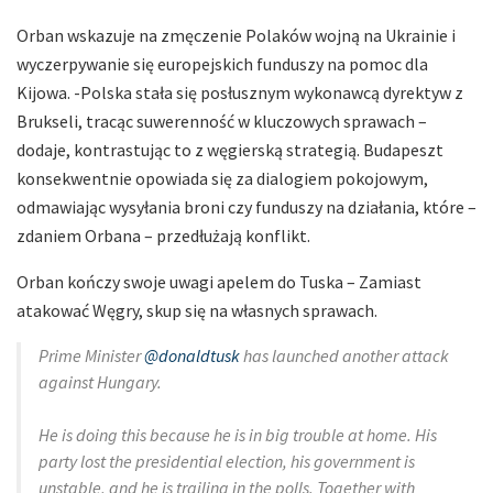
Orban wskazuje na zmęczenie Polaków wojną na Ukrainie i
wyczerpywanie się europejskich funduszy na pomoc dla
Kijowa. -Polska stała się posłusznym wykonawcą dyrektyw z
Brukseli, tracąc suwerenność w kluczowych sprawach –
dodaje, kontrastując to z węgierską strategią. Budapeszt
konsekwentnie opowiada się za dialogiem pokojowym,
odmawiając wysyłania broni czy funduszy na działania, które –
zdaniem Orbana – przedłużają konflikt.
Orban kończy swoje uwagi apelem do Tuska – Zamiast
atakować Węgry, skup się na własnych sprawach.
Prime Minister
@donaldtusk
has launched another attack
against Hungary.
He is doing this because he is in big trouble at home. His
party lost the presidential election, his government is
unstable, and he is trailing in the polls. Together with