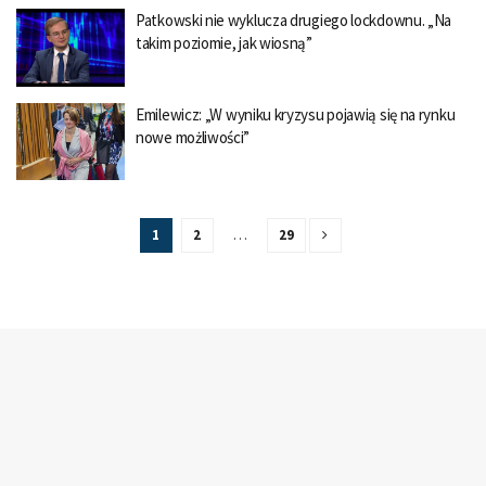
Patkowski nie wyklucza drugiego lockdownu. „Na
takim poziomie, jak wiosną”
Emilewicz: „W wyniku kryzysu pojawią się na rynku
nowe możliwości”
1
2
…
29