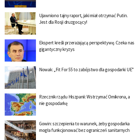
Ujawniono tajny raport, jaki miał otrzymać Putin.
Jest dla Rosji druzgocący!
Ekspert kreśli przerażającą perspektywę. Czeka nas
gigantyczny kryzys
Nowak: „Fit For 55 to zabójstwo dla gospodarki UE”
Rzecznik rządu Hiszpanii: Wstrzymać Omikrona, a
nie gospodarkę
Gowin: szczepienia to warunek, żeby gospodarka
mogła funkcjonować bez ograniczeń sanitarnych