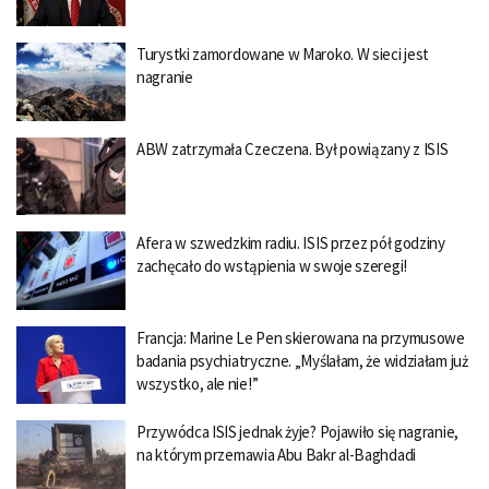
Turystki zamordowane w Maroko. W sieci jest
nagranie
ABW zatrzymała Czeczena. Był powiązany z ISIS
Afera w szwedzkim radiu. ISIS przez pół godziny
zachęcało do wstąpienia w swoje szeregi!
Francja: Marine Le Pen skierowana na przymusowe
badania psychiatryczne. „Myślałam, że widziałam już
wszystko, ale nie!”
Przywódca ISIS jednak żyje? Pojawiło się nagranie,
na którym przemawia Abu Bakr al-Baghdadi