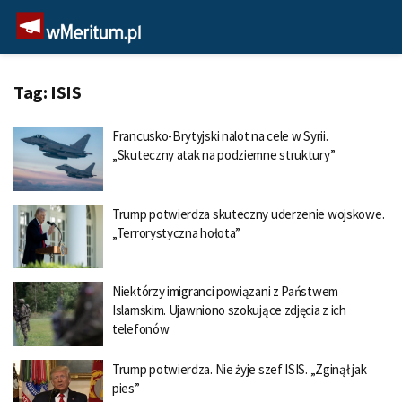
Tag:
ISIS
Francusko-Brytyjski nalot na cele w Syrii.
„Skuteczny atak na podziemne struktury”
Trump potwierdza skuteczny uderzenie wojskowe.
„Terrorystyczna hołota”
Niektórzy imigranci powiązani z Państwem
Islamskim. Ujawniono szokujące zdjęcia z ich
telefonów
Trump potwierdza. Nie żyje szef ISIS. „Zginął jak
pies”