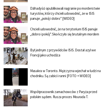
Dżihadyści opublikowali nagranie po morderstwie
turystów, którzy chcieli udowodnić, że w ISIS
panuje „pokój i dobro” [WIDEO]
Chcieli udowodnić, że na terytorium ISIS panuje
„dobro i pokój”. Skończyło się brutalnym mordem
Był jednym z przywódców ISIS. Dostał azyl we
Francji jako uchodźca
Masakra w Toronto. Mężczyzna wjechał w ludzi na
chodniku. Są zabici i ranni [FOTO + WIDEO]
Współpracownik zamachowców z Paryża przed
polskim sądem. Rusza proces Mourada T.