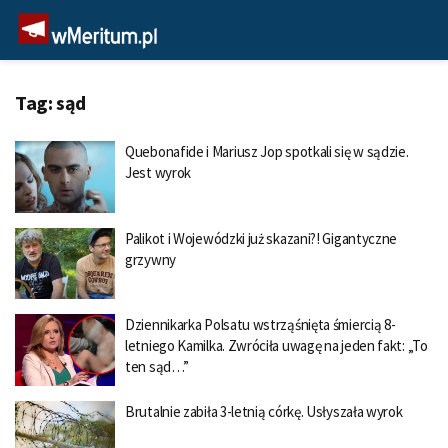
Tag:
sąd
Quebonafide i Mariusz Jop spotkali się w sądzie.
Jest wyrok
Palikot i Wojewódzki już skazani?! Gigantyczne
grzywny
Dziennikarka Polsatu wstrząśnięta śmiercią 8-
letniego Kamilka. Zwróciła uwagę na jeden fakt: „To
ten sąd…”
Brutalnie zabiła 3-letnią córkę. Usłyszała wyrok