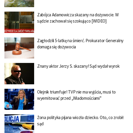
Zabójca Adamowicza skazany na dożywocie. W
sądzie zachował się szokująco [WIDEO]
Zagłodzili 5-latkę na śmierć. Prokurator Generalny
domaga się dożywocia
Znany aktor Jerzy S. skazany! Sąd wydał wyrok
Olejnik triumfuje! TVP nie ma wyjścia, musi to
wyemitować przed „Wiadomościami”
Żona polityka pijana wiozła dziecko. Oto, co zrobił
sąd