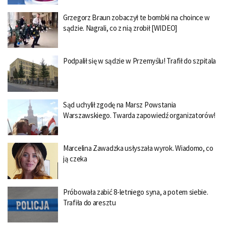
Grzegorz Braun zobaczył te bombki na choince w
sądzie. Nagrali, co z nią zrobił [WIDEO]
Podpalił się w sądzie w Przemyślu! Trafił do szpitala
Sąd uchylił zgodę na Marsz Powstania
Warszawskiego. Twarda zapowiedź organizatorów!
Marcelina Zawadzka usłyszała wyrok. Wiadomo, co
ją czeka
Próbowała zabić 8-letniego syna, a potem siebie.
Trafiła do aresztu