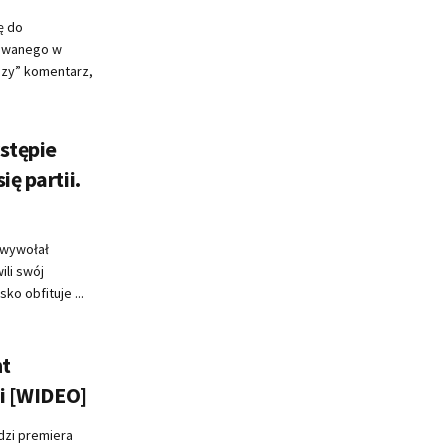
ę do
towanego w
pszy” komentarz,
stępie
ę partii.
 wywołał
ili swój
ko obfituje ...
nt
ci [WIDEO]
dzi premiera