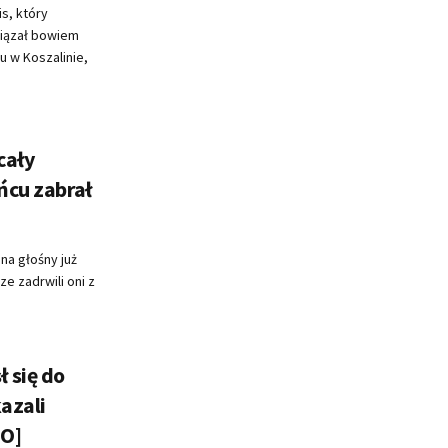
s, który
wiązał bowiem
u w Koszalinie,
cały
ńcu zabrał
na głośny już
e zadrwili oni z
 się do
azali
EO]