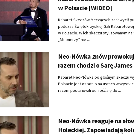
w Polsacie [WIDEO]
Kabaret Skeczów Męczących zachwycił pu
podczas Świętokrzyskiej Gali Kabaretowe
w Polsacie. W ich skeczu stylizowanym na t
„Milionerzy” nie ...
Neo-Nówka znów prowokuj
razem chodzi o Sarę James
Kabaret Neo-Nówka po głośnym skeczu 
Polsacie jest ostatnio na ustach wszystkic
razem postanowili odnieść się do ...
Neo-Nówka reaguje na sło
Holeckiej. Zapowiadają kol