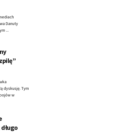
 mediach
owa Danuty
m ...
jny
zpilę”
ówka
łą dyskusję. Tym
ebojów w
e
k długo