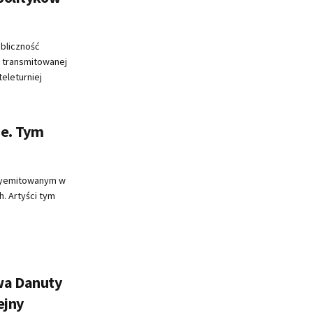
bliczność
j transmitowanej
eleturniej
e. Tym
wyemitowanym w
h. Artyści tym
wa Danuty
ejny