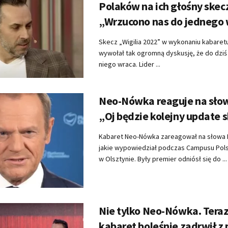
Polaków na ich głośny skec
„Wrzucono nas do jednego
Skecz „Wigilia 2022” w wykonaniu kabare
wywołał tak ogromną dyskusję, że do dziś
niego wraca. Lider ...
Neo-Nówka reaguje na sło
„Oj będzie kolejny update 
Kabaret Neo-Nówka zareagował na słowa 
jakie wypowiedział podczas Campusu Pols
w Olsztynie. Były premier odniósł się do ...
Nie tylko Neo-Nówka. Teraz
kabaret boleśnie zadrwił z