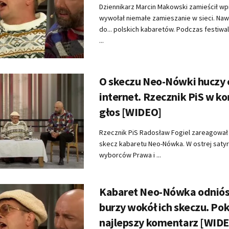
Dziennikarz Marcin Makowski zamieścił wpi
wywołał niemałe zamieszanie w sieci. Na
do... polskich kabaretów. Podczas festiwal
...
O skeczu Neo-Nówki huczy 
internet. Rzecznik PiS w ko
głos [WIDEO]
Rzecznik PiS Radosław Fogiel zareagował 
skecz kabaretu Neo-Nówka. W ostrej satyrz
wyborców Prawa i ...
Kabaret Neo-Nówka odniósł
burzy wokół ich skeczu. Pok
najlepszy komentarz [WID