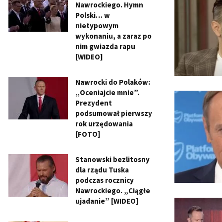
Nawrockiego. Hymn
Polski… w
nietypowym
wykonaniu, a zaraz po
nim gwiazda rapu
[WIDEO]
Nawrocki do Polaków:
„Oceniajcie mnie”.
Prezydent
podsumował pierwszy
rok urzędowania
[FOTO]
Stanowski bezlitosny
dla rządu Tuska
podczas rocznicy
Nawrockiego. „Ciągłe
ujadanie” [WIDEO]