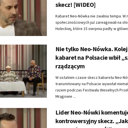
skecz! [WIDEO]
Kabaret Neo-Nówka nie zwalnia tempa. W
społecznościowych już zareagowali na sł
Holeckiej, które 15 sierpnia padły w główny
Nie tylko Neo-Nówka. Kole
kabaret na Polsacie wbił „s
rządzącym
W ostatnim czasie skecz kabaretu Neo-N
transmitowany na Polsacie wywołał niema
razem podczas Festiwalu Weselnych Prz
Mrągowie ...
Lider Neo-Nówki komentuj
kontrowersyjny skecz. „Ja