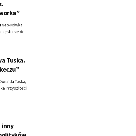
z.
 worka”
tu Neo-Nówka
 często się do
wa Tuska.
skeczu”
Donalda Tuska,
ka Przyszłości
 inny
 polityków