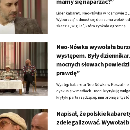
mamy się naparzać?”
Lider kabaretu Neo-Nówka w rozmowie z 
Wyborczą” odniósł się do szumu wokół od
skeczu „Wigilia”, która zyskała ogromną ...
Neo-Nówka wywołała burz
występem. Były dziennikar
mocnych słowach powiedzi
prawdę”
Występ kabaretu Neo-Nówka w Koszalinie
dyskusję w mediach. Jedni krytykują wulg
krytyki partii rządzącej, inni bronią artystów
Napisał, że polskie kabare
zdelegalizować. Wywołał b