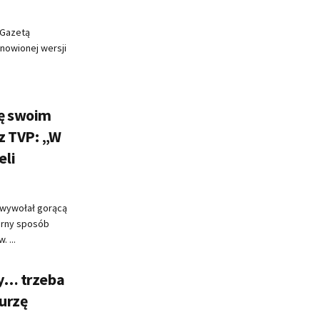
„Gazetą
nowionej wersji
ę swoim
z TVP: „W
eli
 wywołał gorącą
arny sposób
. ...
ty… trzeba
urzę