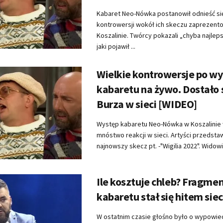
Kabaret Neo-Nówka postanowił odnieść si
kontrowersji wokół ich skeczu zaprezen
Koszalinie. Twórcy pokazali „chyba najle
jaki pojawił ...
Wielkie kontrowersje po wy
kabaretu na żywo. Dostało si
Burza w sieci [WIDEO]
Występ kabaretu Neo-Nówka w Koszalinie
mnóstwo reakcji w sieci. Artyści przedstaw
najnowszy skecz pt. -"Wigilia 2022". Widowis
Ile kosztuje chleb? Fragme
kabaretu stał się hitem sie
W ostatnim czasie głośno było o wypowie