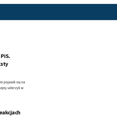
PiS.
ksty
 pojawili się na
ejny uderzyli w
eakcjach