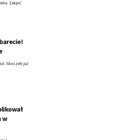
eba. Zakpić
barecie!
e
ut. Skoczek już
blikował
a w