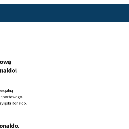
kową
onaldo!
pecjalną
a sportowego.
ylijski Ronaldo.
Ronaldo.