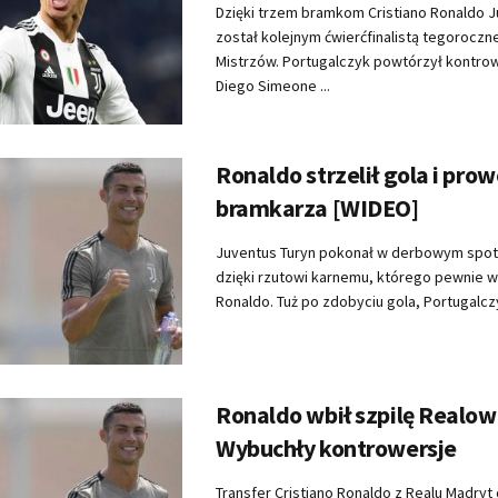
Dzięki trzem bramkom Cristiano Ronaldo J
został kolejnym ćwierćfinalistą tegorocznej
Mistrzów. Portugalczyk powtórzył kontro
Diego Simeone ...
Ronaldo strzelił gola i pr
bramkarza [WIDEO]
Juventus Turyn pokonał w derbowym spotk
dzięki rzutowi karnemu, którego pewnie w
Ronaldo. Tuż po zdobyciu gola, Portugalczy
Ronaldo wbił szpilę Realow
Wybuchły kontrowersje
Transfer Cristiano Ronaldo z Realu Madryt