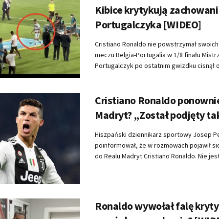
Kibice krytykują zachowan
Portugalczyka [WIDEO]
Cristiano Ronaldo nie powstrzymał swoich
meczu Belgia-Portugalia w 1/8 finału Mist
Portugalczyk po ostatnim gwizdku cisnął o 
Cristiano Ronaldo ponowni
Madryt? „Został podjęty ta
Hiszpański dziennikarz sportowy Josep P
poinformował, że w rozmowach pojawił si
do Realu Madryt Cristiano Ronaldo. Nie jest 
Ronaldo wywołał falę kryty