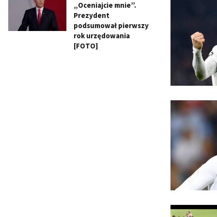
„Oceniajcie mnie”.
Prezydent
podsumował pierwszy
rok urzędowania
[FOTO]