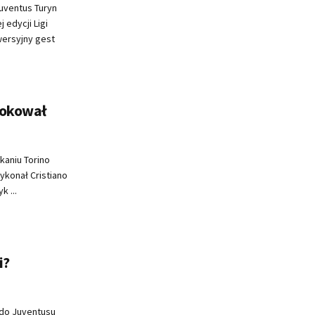
uventus Turyn
 edycji Ligi
wersyjny gest
owokował
aniu Torino
ykonał Cristiano
k ...
i?
 do Juventusu