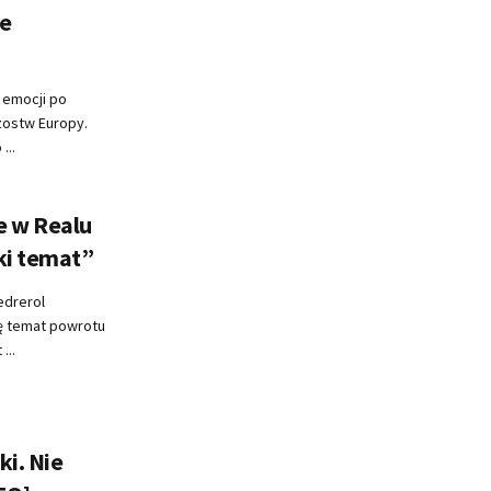
ie
 emocji po
rzostw Europy.
...
e w Realu
ki temat”
edrerol
ę temat powrotu
...
ki. Nie