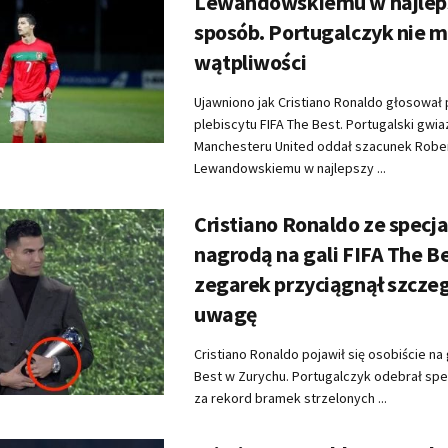
Lewandowskiemu w najlep
sposób. Portugalczyk nie m
wątpliwości
Ujawniono jak Cristiano Ronaldo głosował
plebiscytu FIFA The Best. Portugalski gwi
Manchesteru United oddał szacunek Robe
Lewandowskiemu w najlepszy ...
Cristiano Ronaldo ze specj
nagrodą na gali FIFA The B
zegarek przyciągnął szcze
uwagę
Cristiano Ronaldo pojawił się osobiście na 
Best w Zurychu. Portugalczyk odebrał spe
za rekord bramek strzelonych ...