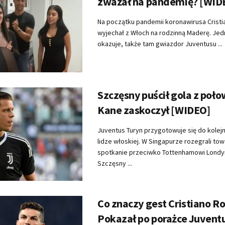
zważał na pandemię? [WID
Na początku pandemii koronawirusa Crist
wyjechał z Włoch na rodzinną Maderę. Jedn
okazuje, także tam gwiazdor Juventusu ...
Szczęsny puścił gola z poło
Kane zaskoczył [WIDEO]
Juventus Turyn przygotowuje się do kole
lidze włoskiej. W Singapurze rozegrali to
spotkanie przeciwko Tottenhamowi Londy
Szczęsny ...
Co znaczy gest Cristiano R
Pokazał po porażce Juvent