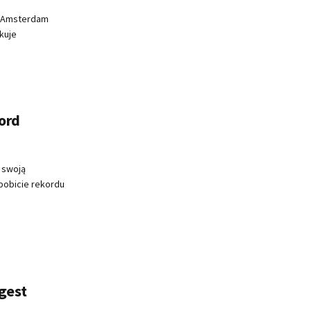
m Amsterdam
akuje
kord
 swoją
pobicie rekordu
gest