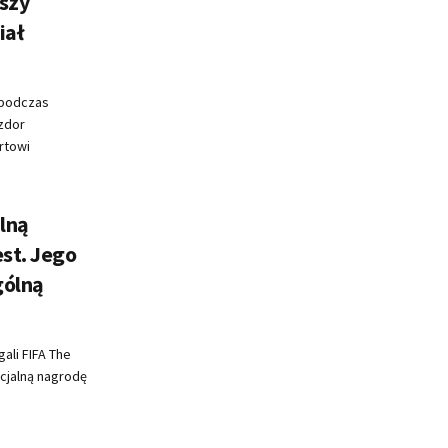
szy
iał
 podczas
azdor
rtowi
alną
est. Jego
gólną
gali FIFA The
cjalną nagrodę