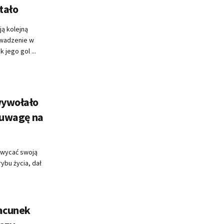
stało
ją kolejną
owadzenie w
jego gol ...
wywołało
i uwagę na
chwycać swoją
ybu życia, dał
zacunek