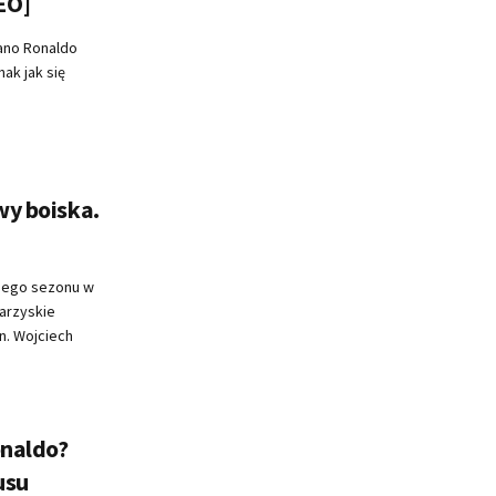
EO]
iano Ronaldo
ak jak się
wy boiska.
jnego sezonu w
warzyskie
n. Wojciech
onaldo?
usu