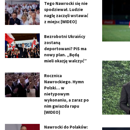
Tego Nawrocki się nie
spodziewał. Ludzie
naglę zaczęli wstawać
z miejsc [WIDEO]
Bezrobotni Ukraińcy
zostaną
deportowani? PiS ma
nowy plan. „Będą
mieli okazję walczyć”
Rocznica
Nawrockiego. Hymn
Polski… w
nietypowym
wykonaniu, a zaraz po
nim gwiazda rapu
[WIDEO]
Nawrocki do Polaków: