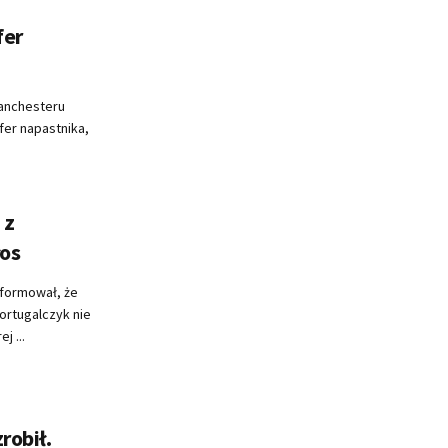
fer
Manchesteru
fer napastnika,
 z
łos
nformował, że
Portugalczyk nie
j ...
robił.