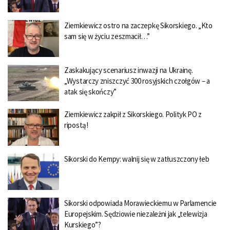
Ziemkiewicz ostro na zaczepkę Sikorskiego. „Kto
sam się w życiu zeszmacił…”
Zaskakujący scenariusz inwazji na Ukrainę.
„Wystarczy zniszczyć 300 rosyjskich czołgów – a
atak się skończy”
Ziemkiewicz zakpił z Sikorskiego. Polityk PO z
ripostą!
Sikorski do Kempy: walnij się w zatłuszczony łeb
Sikorski odpowiada Morawieckiemu w Parlamencie
Europejskim. Sędziowie niezależni jak „telewizja
Kurskiego”?