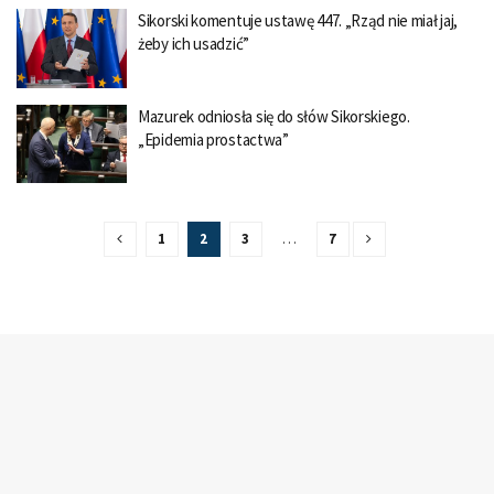
Sikorski komentuje ustawę 447. „Rząd nie miał jaj,
żeby ich usadzić”
Mazurek odniosła się do słów Sikorskiego.
„Epidemia prostactwa”
1
2
3
…
7