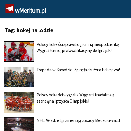
Tag:
hokej na lodzie
Polscy hokeiści sprawili ogromną niespodziankę.
Wygrali turniej prekwalifikacyjny do Igrzysk!
Tragedia w Kanadzie. Zginęła drużyna hokejowa!
Polscy hokeiści wygrali z Węgrami i nadal mają
szansę na Igrzyska Olimpijskie!
NHL: Władze ligi zmieniają zasady Meczu Gwiazd