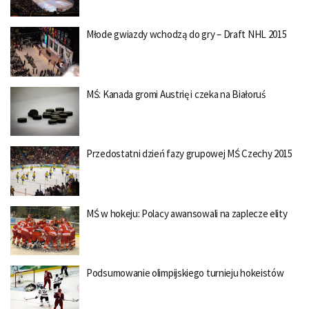
Młode gwiazdy wchodzą do gry – Draft NHL 2015
MŚ: Kanada gromi Austrię i czeka na Białoruś
Przedostatni dzień fazy grupowej MŚ Czechy 2015
MŚ w hokeju: Polacy awansowali na zaplecze elity
Podsumowanie olimpijskiego turnieju hokeistów